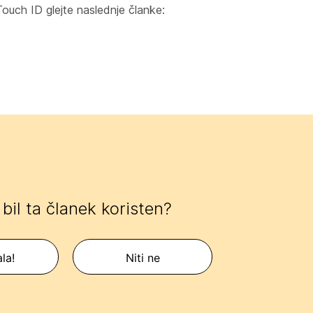
Touch ID glejte naslednje članke:
e bil ta članek koristen?
la!
Niti ne