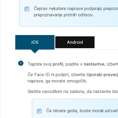
Čeprav nekatere naprave podpirajo prepozn
prepoznavanje prstnih odtisov.
iOS
Android
1
Tapnite svoj
profil
, pojdite v
nastavitve
, izber
Če Face ID ni podprt, izberite
Uporabi preverj
naprave, ga morate omogočiti.
Sledite navodilom na zaslonu, da nastavite bi
Če nimate gesla, boste morali ustvarit