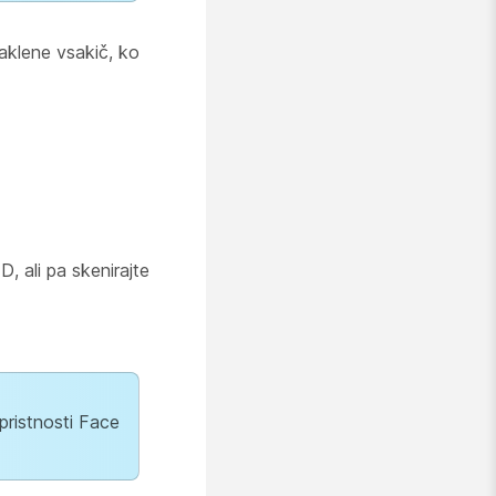
zaklene vsakič, ko
, ali pa skenirajte
 pristnosti Face