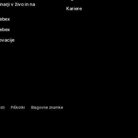
narji v živo in na
Kariere
ebex
Webex
ovacije
sti
Piškotki
Blagovne znamke