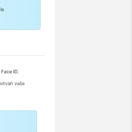
le
 Face ID
.
avitvah vaše