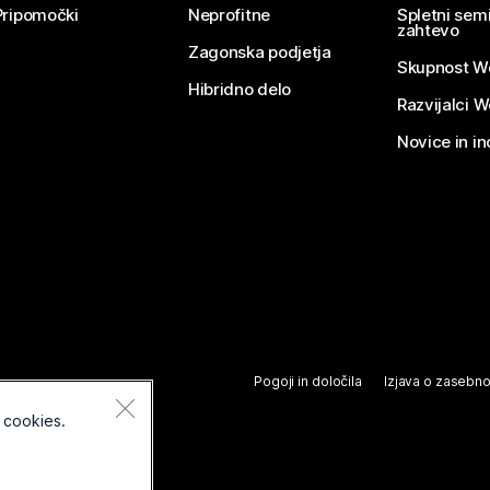
Pripomočki
Neprofitne
Spletni semi
zahtevo
Zagonska podjetja
Skupnost W
Hibridno delo
Razvijalci 
Novice in in
Pogoji in določila
Izjava o zasebno
 cookies.