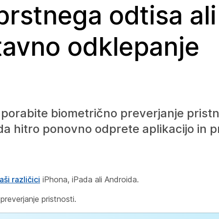
rstnega odtisa ali
tavno odklepanje
porabite biometrično preverjanje pristno
 da hitro ponovno odprete aplikacijo in 
ši različici
iPhona, iPada ali Androida.
reverjanje pristnosti.