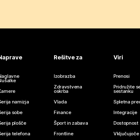
Naprave
Rešitve za
Viri
Naglavne
Izobrazba
Prenosi
slušalke
Zdravstvena
Pridružite 
Kamere
oskrba
sestanku
Serija namizja
Vlada
Spletna pre
Serija sobe
Finance
Integracije
Serija plošče
Šport in zabava
Dostopnost
Serija telefona
Frontline
Vključujoče