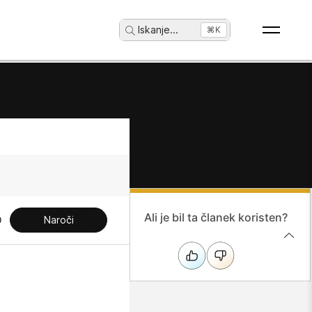
Iskanje
...
⌘K
Ali je bil ta članek koristen?
Naroči