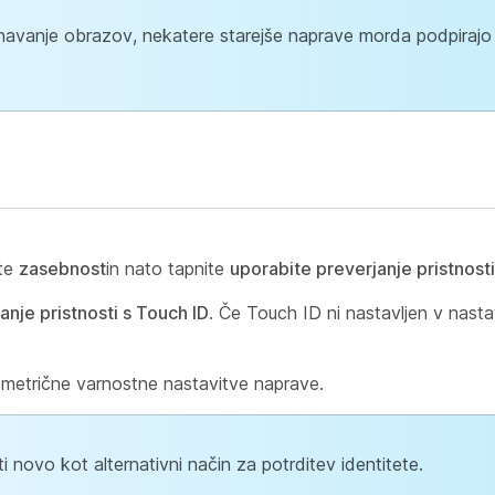
avanje obrazov, nekatere starejše naprave morda podpirajo 
ite
zasebnost
in nato tapnite
uporabite preverjanje pristnosti
anje pristnosti s Touch ID
. Če Touch ID ni nastavljen v nast
ometrične varnostne nastavitve naprave.
i novo kot alternativni način za potrditev identitete.