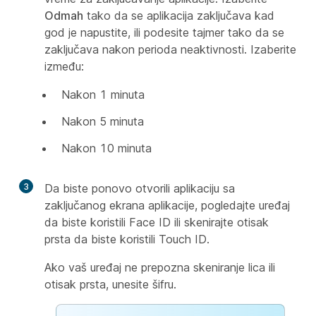
Odmah
tako da se aplikacija zaključava kad
god je napustite, ili podesite tajmer tako da se
zaključava nakon perioda neaktivnosti. Izaberite
između:
Nakon 1 minuta
Nakon 5 minuta
Nakon 10 minuta
3
Da biste ponovo otvorili aplikaciju sa
zaključanog ekrana aplikacije, pogledajte uređaj
da biste koristili Face ID ili skenirajte otisak
prsta da biste koristili Touch ID.
Ako vaš uređaj ne prepozna skeniranje lica ili
otisak prsta, unesite šifru.