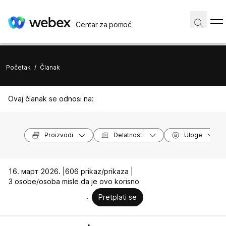
Centar za pomoć
Početak
/
Članak
Ovaj članak se odnosi na:
Proizvodi
Delatnosti
Uloge
16. март 2026. |
606 prikaz/prikaza |
3 osobe/osoba misle da je ovo korisno
Pretplati se