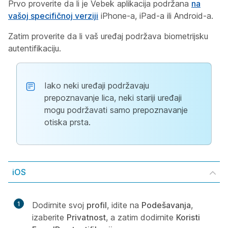
Prvo proverite da li je Vebek aplikacija podržana
na
vašoj specifičnoj verziji
iPhone-a, iPad-a ili Android-a.
Zatim proverite da li vaš uređaj podržava biometrijsku
autentifikaciju.
Iako neki uređaji podržavaju
prepoznavanje lica, neki stariji uređaji
mogu podržavati samo prepoznavanje
otiska prsta.
iOS
1
Dodirnite svoj
profil
, idite na
Podešavanja
,
izaberite
Privatnost
, a zatim dodirnite
Koristi