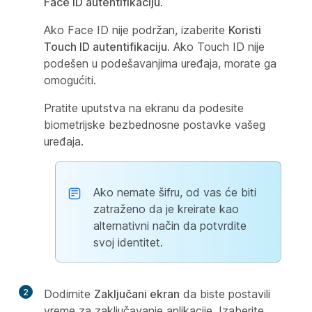
Face ID autentifikaciju
.
Ako Face ID nije podržan, izaberite
Koristi
Touch ID autentifikaciju
. Ako Touch ID nije
podešen u podešavanjima uređaja, morate ga
omogućiti.
Pratite uputstva na ekranu da podesite
biometrijske bezbednosne postavke vašeg
uređaja.
Ako nemate šifru, od vas će biti
zatraženo da je kreirate kao
alternativni način da potvrdite
svoj identitet.
2
Dodirnite
Zaključani ekran
da biste postavili
vreme za zaključavanje aplikacije. Izaberite