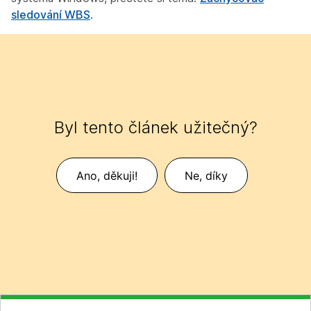
sledování WBS
.
Byl tento článek užitečný?
Ano, děkuji!
Ne, díky