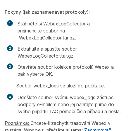
Pokyny (jak zaznamenávat protokoly):
Stáhněte si WebexLogCollector a
přejmenujte soubor na
WebexLogCollector.tar.gz.
Extrahujte a spusťte soubor
WebexLogCollector.tar.gz.
Otevřete soubor kolekce protokolů Webex a
pak vyberte
OK
.
Soubor webex_logs se uloží do počítače.
Odešlete soubor svému webex_logs zástupci
podpory e-mailem nebo jej nahrajte přímo do
svého případu TAC pomocí čísla případu a hesla.
Poznámka:
Chcete-li zachytit trasování Webex v
systému Windows, přečtěte si téma:
Zachycovač