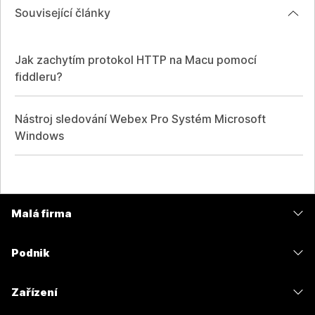
Související články
Jak zachytím protokol HTTP na Macu pomocí
fiddleru?
Nástroj sledování Webex Pro Systém Microsoft
Windows
Malá firma
Ceny
Podnik
Aplikace Webex
Webex Suite
Zařízení
Schůzky
Calling