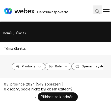
Centrum nápovědy
Domů
/
Článek
Téma článku:
Produkty
Role
Operační systémy
03. prosince 2024 |
549 zobrazení |
0 osob/y, podle nichž byl obsah užitečný
Přihlásit se k odběru