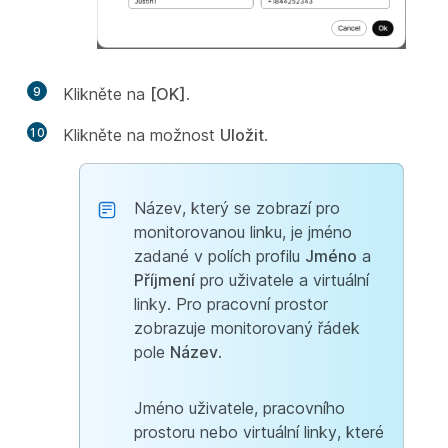
9
Klikněte na
[OK]
.
10
Klikněte na možnost
Uložit
.
Název, který se zobrazí pro
monitorovanou linku, je jméno
zadané v polích profilu
Jméno
a
Příjmení
pro uživatele a virtuální
linky. Pro pracovní prostor
zobrazuje monitorovaný řádek
pole
Název
.
Jméno uživatele, pracovního
prostoru nebo virtuální linky, které