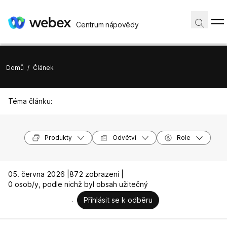
Centrum nápovědy
Domů
/
Článek
Téma článku:
Produkty
Odvětví
Role
05. června 2026 |
872 zobrazení |
0 osob/y, podle nichž byl obsah užitečný
Přihlásit se k odběru