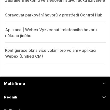
Zabránění někomu ve sledování stavu řádku uživatele
Spravovat parkování hovorů v prostředí Control Hub
Aplikace | Webex Vyzvednutí telefonního hovoru
někoho jiného
Konfigurace okna více volání pro volání v aplikaci
Webex (Unified CM)
Malá firma
Ceny
Podnik
Aplikace Webex
Webex Suite