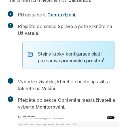
na primárních i neprimárních zařízeních.
1
Přihlaste se k
Centru řízení
.
2
Přejděte do sekce
Správa
a poté klikněte na
Uživatelé
.
Stejné kroky konfigurace platí i
pro správu
pracovních prostorů
.
3
Vyberte uživatele, kterého chcete upravit, a
klikněte na
Volání
.
4
Přejděte do sekce
Oprávnění mezi uživateli
a
vyberte
Monitorování
.