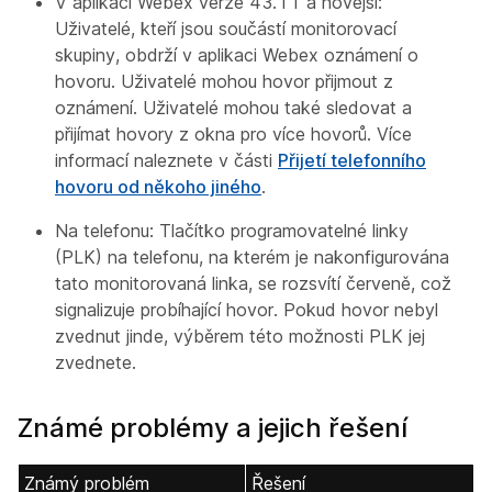
V aplikaci Webex verze 43.11 a novější:
Uživatelé, kteří jsou součástí monitorovací
skupiny, obdrží v aplikaci Webex oznámení o
hovoru. Uživatelé mohou hovor přijmout z
oznámení. Uživatelé mohou také sledovat a
přijímat hovory z okna pro více hovorů. Více
informací naleznete v části
Přijetí telefonního
hovoru od někoho jiného
.
Na telefonu: Tlačítko programovatelné linky
(PLK) na telefonu, na kterém je nakonfigurována
tato monitorovaná linka, se rozsvítí červeně, což
signalizuje probíhající hovor. Pokud hovor nebyl
zvednut jinde, výběrem této možnosti PLK jej
zvednete.
Známé problémy a jejich řešení
Známý problém
Řešení