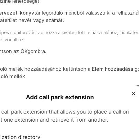
színe
lehetőséget.
ervezeti könyvtár
legördülő menüből válassza ki a felhaszná
aterület nevét vagy számát.
lépés monitorozást ad hozzá a kiválasztott felhasználóhoz, munkate
lis vonalhoz.
intson az
OK
gombra.
oló mellék hozzáadásához kattintson
a Elem hozzáadása
go
oló mellék