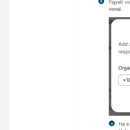
6
Figyelt v
vonal
.
Ha a 