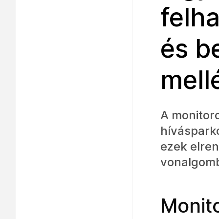
felh
és b
mell
A monitoro
hívásparko
ezek elre
vonalgombj
Monit