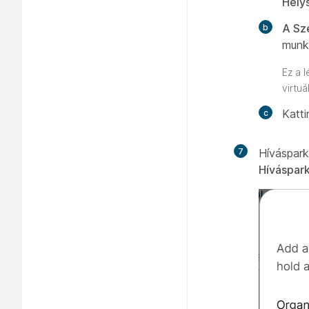
Hely
A Sz
munk
Ez a 
virtuá
Katt
7
Híváspark
Híváspark