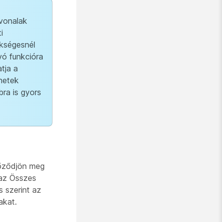
 vonalak
i
ükségesnél
vó funkcióra
tja a
netek
ra is gyors
yőződjön meg
 az Összes
 szerint az
akat.