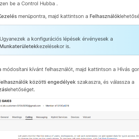
zzen be a Control Hubba
.
Kezelés
menüpontra, majd kattintson a
Felhasználók
lehetősé
Ugyanezek a konfigurációs lépések érvényesek a
Munkaterületek
kezelésekor is.
i a módosítani kívánt felhasználót, majd kattintson a Hívás g
Felhasználók közötti engedélyek
szakaszra, és válassza a
zás
lehetőséget.