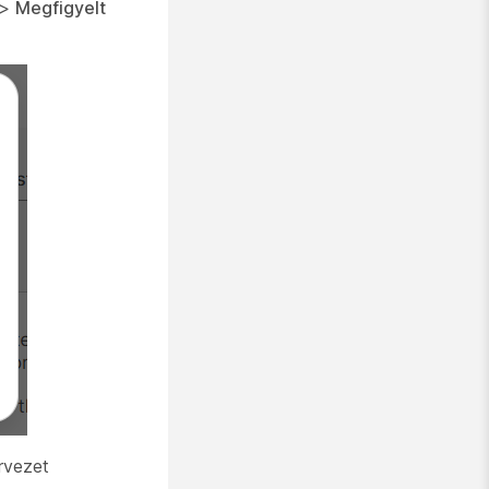
 >
Megfigyelt
rvezet