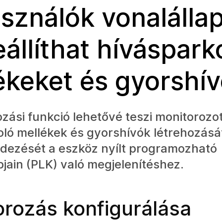
asználók vonalállap
eállíthat híváspark
ékeket és gyorshí
zási funkció lehetővé teszi monitorozo
ló mellékek és gyorshívók létrehozását
ndezését a eszköz nyílt programozható
ain (PLK) való megjelenítéshez.
orozás konfigurálása