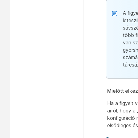
A figy
letesz
sávszé
több f
van sz
gyorsh
számát
tárcsá
Mielőtt elke
Ha a figyelt
arról, hogy a
konfiguráció
elsődleges és