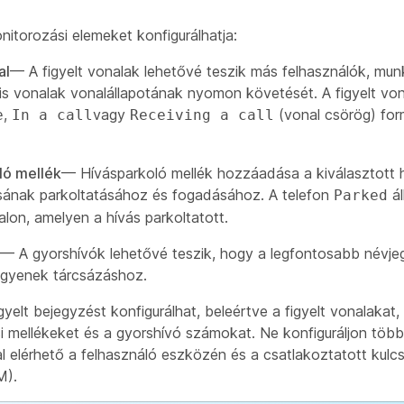
itorozási elemeket konfigurálhatja:
al
— A figyelt vonalak lehetővé teszik más felhasználók, mun
lis vonalak vonalállapotának nyomon követését. A figyelt von
,
vagy
(vonal csörög) fo
e
In a call
Receiving a call
ló mellék
— Hívásparkoló mellék hozzáadása a kiválasztott 
ásának parkoltatásához és fogadásához. A telefon
ál
Parked
lon, amelyen a hívás parkoltatott.
— A gyorshívók lehetővé teszik, hogy a legfontosabb névj
egyenek tárcsázáshoz.
gyelt bejegyzést konfigurálhat, beleértve a figyelt vonalakat,
i mellékeket és a gyorshívó számokat. Ne konfiguráljon több 
l elérhető a felhasználó eszközén és a csatlakoztatott kulcs
M).