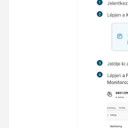
1
Jelentke
2
Lépjen a
3
Jelölje k
4
Lépjen
a 
Monitoro