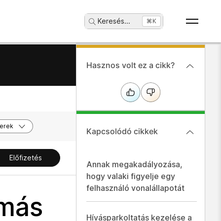
Keresés
...
⌘K
Hasznos volt ez a cikk?
erek
Kapcsolódó cikkek
Előfizetés
Annak megakadályozása,
hogy valaki figyelje egy
felhasználó vonalállapotát
 más
Hívásparkoltatás kezelése a