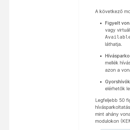
A következő mon
Figyelt von
vagy virtuá
Availabl
láthatja.
Hívásparko
mellék hív
azon a vona
Gyorshívók
elérhetők l
Legfeljebb 50 fi
hívásparkoltatás
mint ahány vona
modulokon (KE