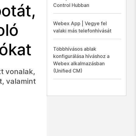
otát,
Control Hubban
Webex App | Vegye fel
oló
valaki más telefonhívását
vókat
Többhívásos ablak
konfigurálása híváshoz a
Webex alkalmazásban
tt vonalak,
(Unified CM)
, valamint