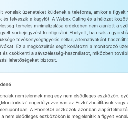
elt vonalak üzeneteket küldenek a telefonra, amikor a figyelt
ik és felveszik a kagylót. A Webex Calling és a hálózat között
lesség-terhelés minimalizálása érdekében nem ajánlott a sz
igyelt sorbejegyzést konfigurálni. Ehelyett, ha csak a gyorshí
üksége tevékenységfigyelés nélkül, alternatívaként használha
ívókat. Ez a megközelítés segít korlátozni a monitorozó üze
 és csökkenti a sávszélesség-használatot, miközben tovább
zási lehetőségeket biztosít.
zdené
 vonalak nem jelennek meg egy nem elsődleges eszközön, g
 „Monitorlista” engedélyezve van az Eszközbeállítások vagy
 menüpontban. A PhoneOS eszközök azonban alapértelmezés
 a nem elsődleges eszközökön is megjelenítik a figyelt vonal