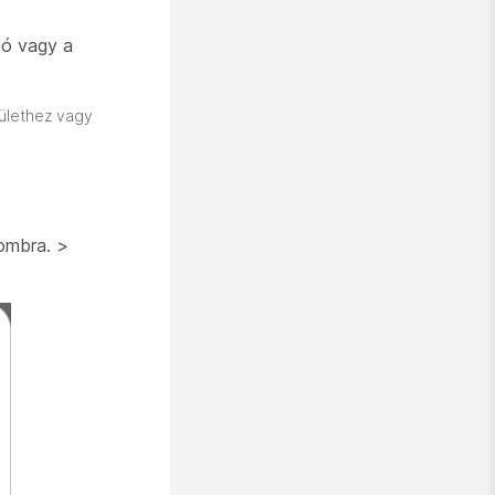
ló vagy a
rülethez vagy
mbra. >