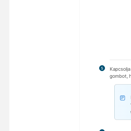
5
Kapcsolj
gombot, h