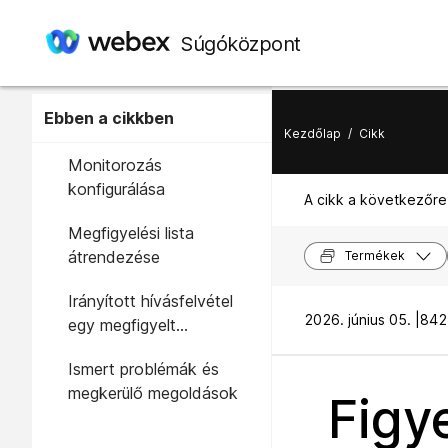
Súgóközpont
Ebben a cikkben
Kezdőlap
/
Cikk
Monitorozás
konfigurálása
A cikk a következőre
Megfigyelési lista
átrendezése
Termékek
Irányított hívásfelvétel
2026. június 05. |
842
egy megfigyelt
csoportban
Ismert problémák és
megkerülő megoldások
Figy