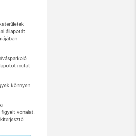
katerületek
al állapotát
rmájában
hívásparkoló
lapotot mutat
egyek könnyen
 a
figyelt vonalat,
kiterjesztő