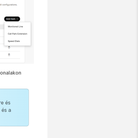
vonalakon
re és
 és a