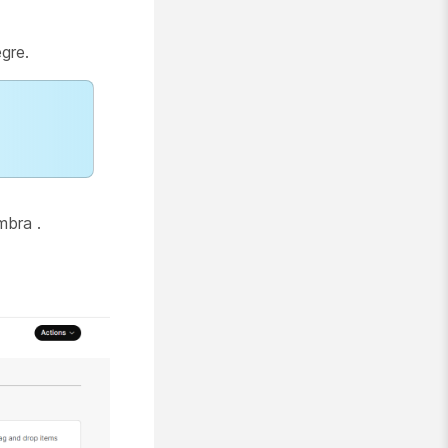
gre.
ombra
.