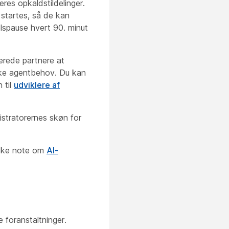
eres opkaldstildelinger.
 startes, så de kan
elspause hvert 90. minut
serede partnere at
ikke agentbehov. Du kan
 til
udviklere af
istratorernes skøn for
niske note om
AI-
e foranstaltninger.