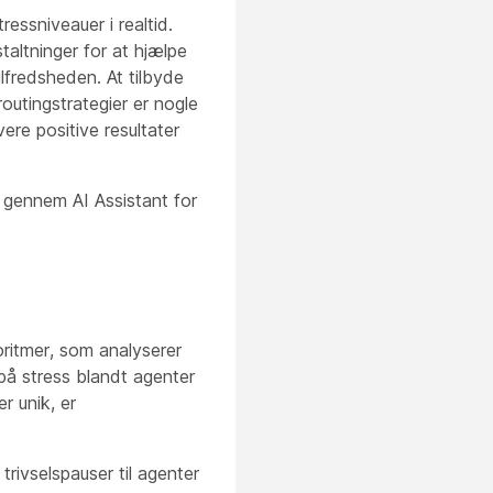
essniveauer i realtid.
taltninger for at hjælpe
fredsheden. At tilbyde
routingstrategier er nogle
ere positive resultater
 gennem AI Assistant for
oritmer, som analyserer
 på stress blandt agenter
r unik, er
rivselspauser til agenter