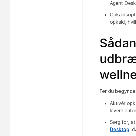
Agent Desk
Opkaldsopta
opkald, hvi
Sådan 
udbræ
welln
Før du begynde
Aktivér opk
levere auto
Sørg for, a
Desktop
, d