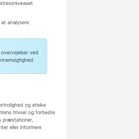
 stressniveauet
r at analysere
 overvejelser ved
ennemsigtighed.
rtrolighed og etiske
ntens trivsel og forbedre
s præstationer,
er eller informere