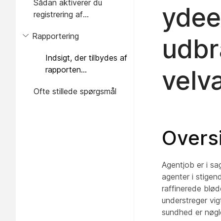
Sådan aktiverer du
ydee
registrering af
udbrændthed hos
Rapportering
agenter og
udbr
wellnesspauser
Indsigt, der tilbydes af
rapporten
velv
Agentoversigt og
Ofte stillede spørgsmål
trivsel
Overs
Agentjob er i sa
agenter i stige
raffinerede blø
understreger vig
sundhed er nøgle