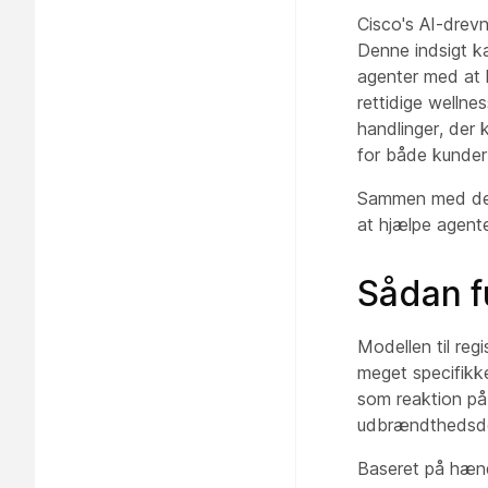
Cisco's AI-drevn
Denne indsigt ka
agenter med at 
rettidige wellne
handlinger, der 
for både kunder
Sammen med dete
at hjælpe agent
Sådan f
Modellen til reg
meget specifikke
som reaktion på 
udbrændthedsdet
Baseret på hænde