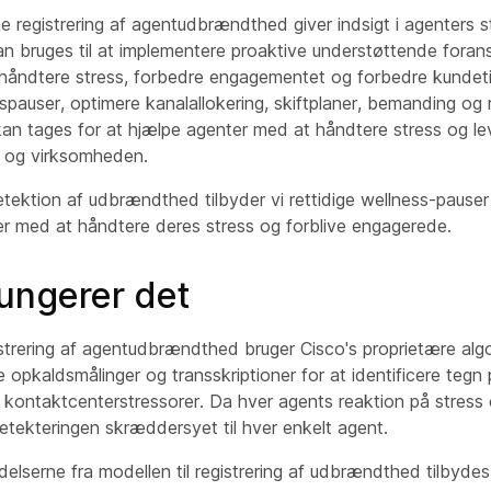
e registrering af agentudbrændthed giver indsigt i agenters str
n bruges til at implementere proaktive understøttende forans
håndtere stress, forbedre engagementet og forbedre kundetil
sspauser, optimere kanalallokering, skiftplaner, bemanding og 
kan tages for at hjælpe agenter med at håndtere stress og lev
 og virksomheden.
ktion af udbrændthed tilbyder vi rettidige wellness-pauser
er med at håndtere deres stress og forblive engagerede.
ungerer det
istrering af agentudbrændthed bruger Cisco's proprietære alg
 opkaldsmålinger og transskriptioner for at identificere tegn
kontaktcenterstressorer. Da hver agents reaktion på stress e
ekteringen skræddersyet til hver enkelt agent.
lserne fra modellen til registrering af udbrændthed tilbydes t