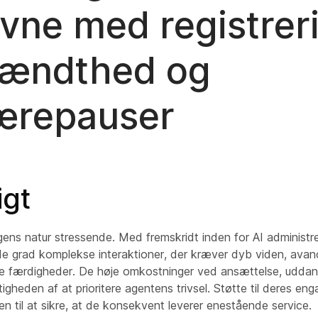
vne med registreri
ændthed og
ærepauser
igt
gens natur stressende. Med fremskridt inden for AI administr
nde grad komplekse interaktioner, der kræver dyb viden, avan
de færdigheder. De høje omkostninger ved ansættelse, udda
tigheden af at prioritere agentens trivsel. Støtte til deres 
n til at sikre, at de konsekvent leverer enestående service.