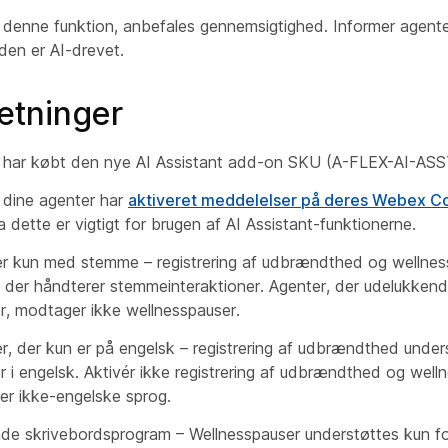
 denne funktion, anbefales gennemsigtighed. Informer agenter
 den er AI-drevet.
ætninger
r har købt den nye AI Assistant add-on SKU (A-FLEX-AI-ASS
t dine agenter har
aktiveret meddelelser på deres Webex C
a dette er vigtigt for brugen af AI Assistant-funktionerne.
er kun med stemme – registrering af udbrændthed og wellnes
, der håndterer stemmeinteraktioner. Agenter, der udelukkende
er, modtager ikke wellnesspauser.
er, der kun er på engelsk – registrering af udbrændthed under
er i engelsk. Aktivér ikke registrering af udbrændthed og well
er ikke-engelske sprog.
de skrivebordsprogram – Wellnesspauser understøttes kun fo