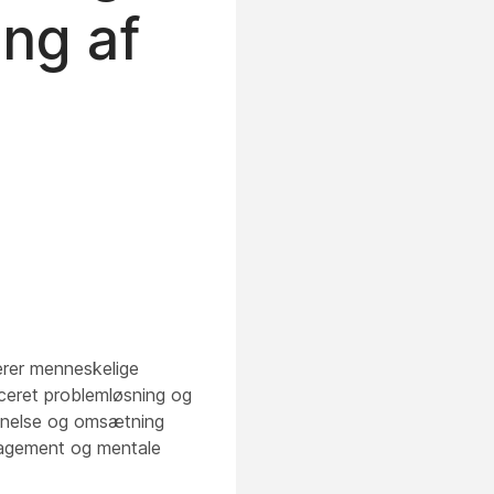
ng af
erer menneskelige
ceret problemløsning og
nnelse og omsætning
engagement og mentale