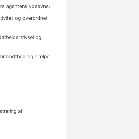
bedre agentens ydeevne.
tivitet og overordnet
rbejdertrivsel og
 udbrændthed og hjælper
strering af