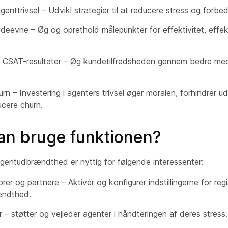
genttrivsel – Udvikl strategier til at reducere stress og for
deevne – Øg og oprethold målepunkter for effektivitet, effek
 CSAT-resultater – Øg kundetilfredsheden gennem bedre meda
rn – Investering i agenters trivsel øger moralen, forhindrer
cere churn.
n bruge funktionen?
agentudbrændthed er nyttig for følgende interessenter:
rer og partnere – Aktivér og konfigurer indstillingerne for regi
ændthed.
r – støtter og vejleder agenter i håndteringen af deres stress.