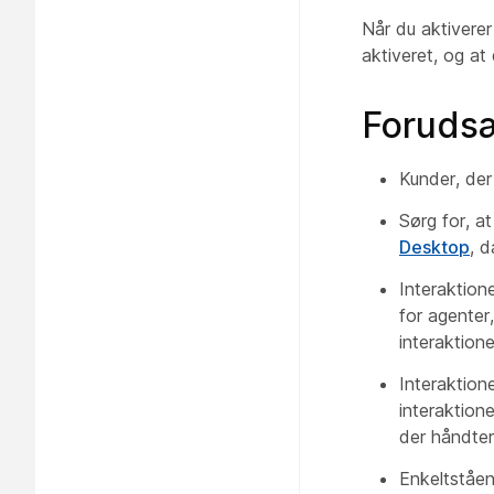
Når du aktiverer
aktiveret, og at
Foruds
Kunder, de
Sørg for, a
Desktop
, d
Interaktion
for agenter
interaktion
Interaktion
interaktion
der håndter
Enkeltståen