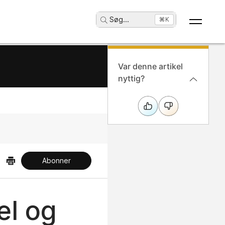
Søg
...
⌘K
Var denne artikel
nyttig?
Abonner
el og