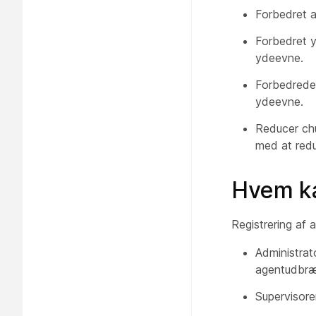
Forbedret a
Forbedret y
ydeevne.
Forbedrede
ydeevne.
Reducer chu
med at redu
Hvem ka
Registrering af 
Administrato
agentudbr
Supervisore