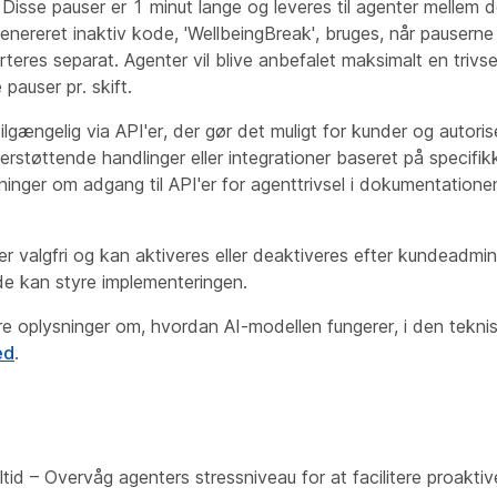
. Disse pauser er 1 minut lange og leveres til agenter mellem d
nereret inaktiv kode, 'WellbeingBreak', bruges, når pauserne
teres separat. Agenter vil blive anbefalet maksimalt en trivs
pauser pr. skift.
tilgængelig via API'er, der gør det muligt for kunder og autori
rstøttende handlinger eller integrationer baseret på specif
sninger om adgang til API'er for agenttrivsel i dokumentationen
r valgfri og kan aktiveres eller deaktiveres efter kundeadmin
de kan styre implementeringen.
ere oplysninger om, hvordan AI-modellen fungerer, i den tek
ed
.
altid – Overvåg agenters stressniveau for at facilitere proaktiv