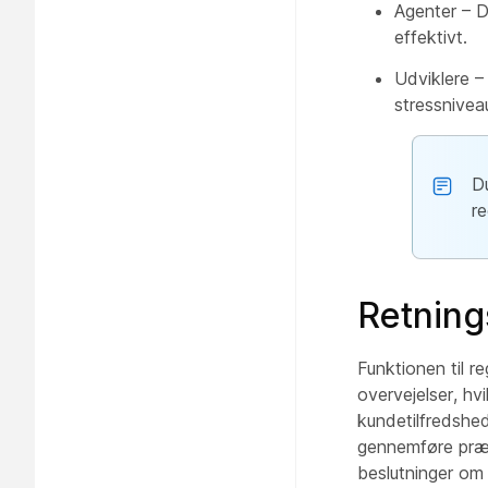
Agenter – D
effektivt.
Udviklere – 
stressnivea
D
r
Retnings
Funktionen til r
overvejelser, hv
kundetilfredshed
gennemføre præst
beslutninger om 