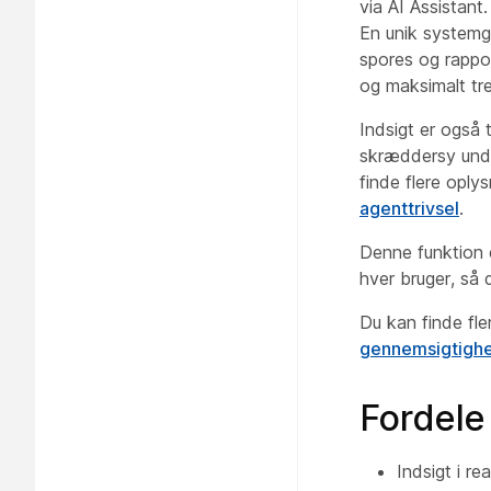
via AI Assistant
En unik systemge
spores og rappor
og maksimalt tre 
Indsigt er også 
skræddersy unde
finde flere oply
agenttrivsel
.
Denne funktion e
hver bruger, så 
Du kan finde fl
gennemsigtigh
Fordele
Indsigt i re