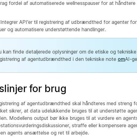
rag fordel af automatiserede wellnesspauser for at håndtere
Integrer API'er til registrering af udbrændthed for agenter fo
uer og automatisere understøttende handlinger.
u kan finde detaljerede oplysninger om de etiske og tekniske
egistrering af agentudbrændthed i den tekniske note
om
AI-g
linjer for brug
egistrering af agentudbrændthed skal håndteres med streng fo
ilket sikrer, at data udelukkende bruges til at understøtte age
en. Modellens output bør ikke bruges til at vurdere en agent
ationsvurderingsdiskussioner, straffe eller kompensere agent
en agents ansættelse og ret til arbejde.