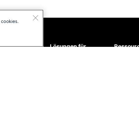
 cookies.
Geräte
Lösungen für
Ressour
Headsets
Bildung
Downloads
Kameras
Gesundheitswesen
Test-Meeti
Tisch-
Regierungsbehörden
Online-Kur
Serie
Finanzen
Integratio
Room-
Serie
Sport und
Zugänglich
Unterhaltung
Board-
Inklusivität
Serie
Frontline
Live- und
Telefon-
Gemeinnützig
Webinare
Serie