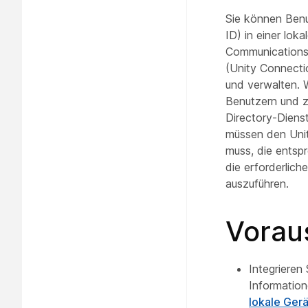
Sie können Benut
ID) in einer lok
Communications
(Unity Connecti
und verwalten. 
Benutzern und z
Directory-Diens
müssen den Unit
muss, die entsp
die erforderlic
auszuführen.
Vorau
Integrieren
Information
lokale Ger