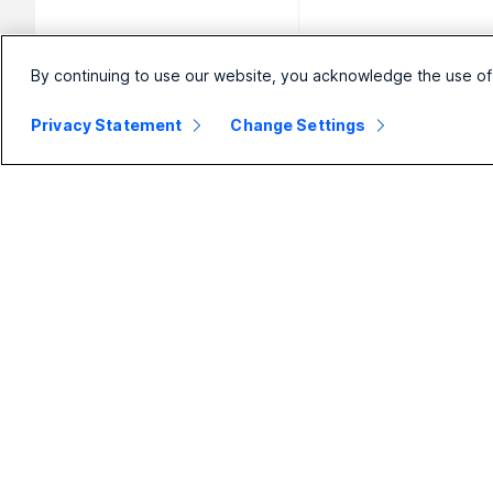
By continuing to use our website, you acknowledge the use of
Privacy Statement
Change Settings
Kleine
Enterprise
Unternehmen
Webex Suite
Preise
Calling
Webex-App
Meetings
Meetings
Nachrichten
Calling
Slido
Nachrichten
Webinare
Teilen von
Events
Bildschirminhalten
Contact