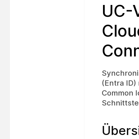
UC-V
Clou
Conn
Synchroni
(Entra ID
Common Id
Schnittstel
Übers