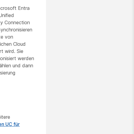
icrosoft Entra
Unified
ty Connection
ynchronisieren
te von
lichen Cloud
t wird. Sie
onisiert werden
ählen und dann
sierung
itere
en UC für