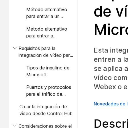
dispositivo de vídeo:
de v
Método alternativo
botón Entrar
para entrar a un
dispositivo de vídeo:
Micr
Método alternativo
botón de Microsoft
para entrar a
Teams
dispositivos de vídeo:
Requisitos para la
Esta integ
unión entre inquilinos
integración de vídeo para
entren a l
Microsoft Teams
se aplica 
Tipos de inquilino de
Microsoft
vídeo comp
Webex o en
Puertos y protocolos
para el tráfico de
integración de vídeo
Novedades de l
Crear la integración de
vídeo desde Control Hub
Descr
Consideraciones sobre el