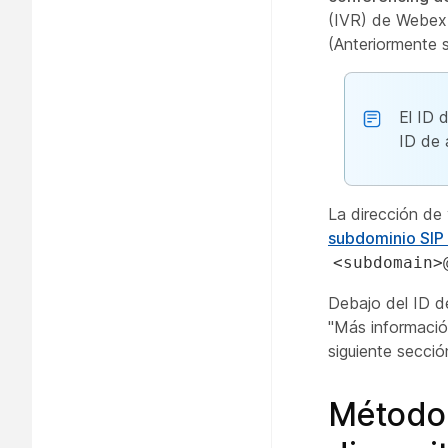
(IVR) de Webex, 
(Anteriormente 
El ID 
ID de 
La dirección de 
subdominio SI
<subdomain>
Debajo del ID d
"Más informació
siguiente secció
Método 