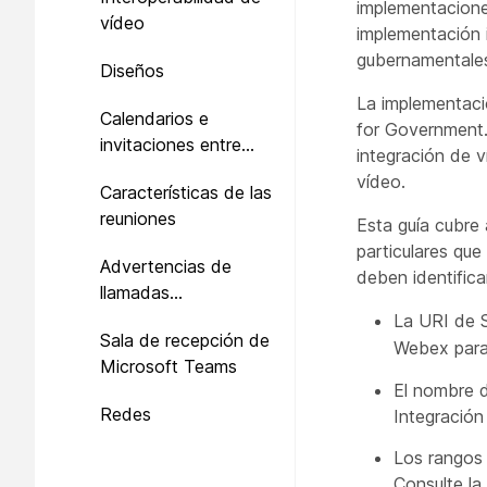
implementacione
vídeo
implementación
gubernamentales
Diseños
La implementac
Calendarios e
for Government.
invitaciones entre
integración de v
organizaciones
vídeo.
Características de las
reuniones
Esta guía cubre
particulares qu
Advertencias de
deben identifica
llamadas
transfronterizas
La URI de SI
Sala de recepción de
Webex para
Microsoft Teams
El nombre d
Redes
Integració
Los rangos
Consulte la