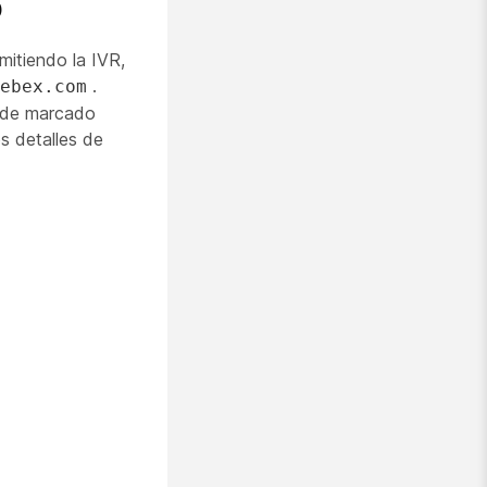
o
mitiendo la IVR,
.
ebex.com
s de marcado
s detalles de