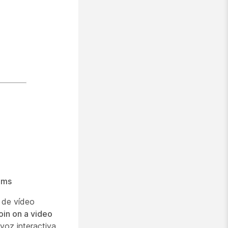
eams
s de vídeo
oin on a video
 voz interactiva