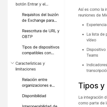
botón Entrar y el
Así es como la i
calendario híbrido
Requisitos del buzón
reuniones de Mi
de Exchange para
Experiencia
OBTP
Reescritura de URL y
La lista de
OBTP
vídeo
Tipos de dispositivos
Dispositivo
compatibles con
Teams
OBTP
Características y
Indicadores
limitaciones
transcripci
Relación entre
Tipos y
organizaciones e
inquilinos
Disponibilidad
La integración 
como parte de l
Interoperabilidad de