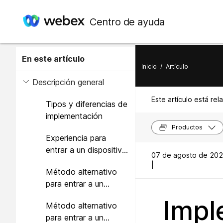
Centro de ayuda
En este artículo
Inicio
/
Artículo
Descripción general
Este artículo está rel
Tipos y diferencias de
implementación
Productos
Experiencia para
entrar a un dispositivo
07 de agosto de 20
de vídeo, desde la
|
Método alternativo
invitación a la reunión
para entrar a un
dispositivo de vídeo:
Impl
Método alternativo
marcado directo
para entrar a un