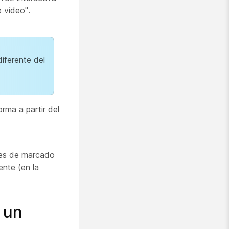
 vídeo".
iferente del
rma a partir del
ones de marcado
nte (en la
 un