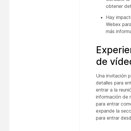
obtener det
Hay impacto
Webex para
más informa
Experie
de vídeo
Una invitación 
detalles para en
entrar a la reun
información de 
para entrar como
expande la secci
para entrar des