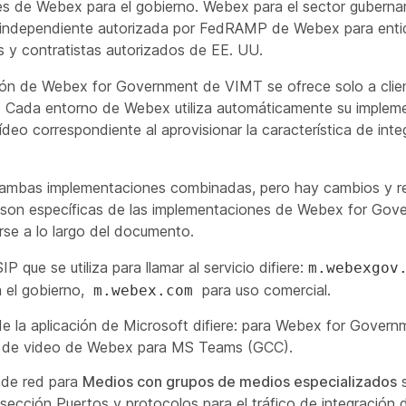
s de Webex para el gobierno. Webex para el sector guberna
 independiente autorizada por FedRAMP de Webex para ent
 y contratistas autorizados de EE. UU.
ión de Webex for Government de VIMT se ofrece solo a cli
 Cada entorno de Webex utiliza automáticamente su implem
ídeo correspondiente al aprovisionar la característica de int
 ambas implementaciones combinadas, pero hay cambios y re
e son específicas de las implementaciones de Webex for Gov
rse a lo largo del documento.
P que se utiliza para llamar al servicio difiere:
m.webexgov
 el gobierno,
para uso comercial.
m.webex.com
e la aplicación de Microsoft difiere: para Webex for Govern
n de video de Webex para MS Teams (GCC)
.
 de red para
Medios con grupos de medios especializados
s
 sección
Puertos y protocolos para el tráfico de integración 