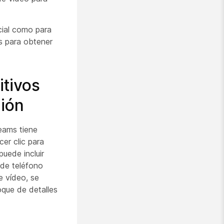
cial como para
s
para obtener
itivos
nión
eams tiene
cer clic para
uede incluir
de teléfono
e vídeo, se
oque de detalles