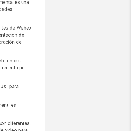
mental es una
idades
entes de Webex
entación de
egración de
ferencias
ernment que
para
.us
ment, es
on diferentes.
de video
para