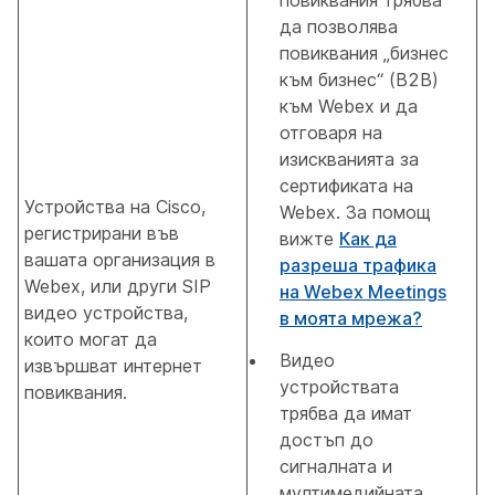
да позволява
повиквания „бизнес
към бизнес“ (B2B)
към Webex и да
отговаря на
изискванията за
сертификата на
Устройства на Cisco,
Webex. За помощ
регистрирани във
вижте
Как да
вашата организация в
разреша трафика
Webex, или други SIP
на Webex Meetings
видео устройства,
в моята мрежа?
които могат да
Видео
извършват интернет
устройствата
повиквания.
трябва да имат
достъп до
сигналната и
мултимедийната