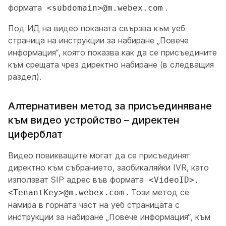
формата
.
<subdomain>@m.webex.com
Под ИД на видео поканата свързва към уеб
страница на инструкции за набиране „Повече
информация“, която показва как да се присъедините
към срещата чрез директно набиране (в следващия
раздел).
Алтернативен метод за присъединяване
към видео устройство – директен
циферблат
Видео повикващите могат да се присъединят
директно към събранието, заобикаляйки IVR, като
използват SIP адрес във формата
<VideoID>.
. Този метод се
<TenantKey>@m.webex.com
намира в горната част на уеб страницата с
инструкции за набиране „Повече информация“, към