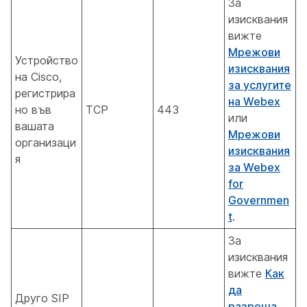
За
изисквания
вижте
Мрежови
Устройство
изисквания
на Cisco,
за услугите
регистрира
на Webex
но във
TCP
443
или
вашата
Мрежови
организаци
изисквания
я
за Webex
for
Governmen
t
.
За
изисквания
вижте
Как
да
Друго SIP
разреша