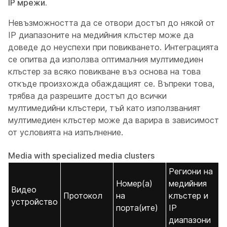
IP мрежи.
Невъзможността да се отвори достъп до някой от
IP диапазоните на медийния клъстер може да
доведе до неуспехи при повикването. Интеграцията
се опитва да използва оптималния мултимедиен
клъстер за всяко повикване въз основа на това
откъде произхожда обаждащият се. Въпреки това,
трябва да разрешите достъп до всички
мултимедийни клъстери, тъй като използваният
мултимедиен клъстер може да варира в зависимост
от условията на изпълнение.
Media with specialized media clusters
Региони на
Номер(а)
медийния
Видео
Протокол
на
клъстер и
устройство
порта(ите)
IP
диапазони