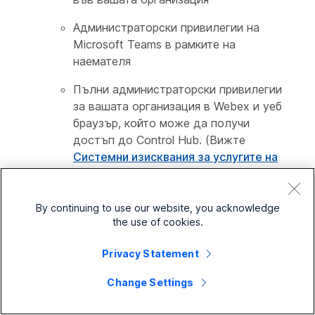
Администраторски привилегии на
Microsoft Teams в рамките на
наемателя
Пълни администраторски привилегии
за вашата организация в Webex и уеб
браузър, който може да получи
достъп до Control Hub. (Вижте
Системни изисквания за услугите на
Webex
за съвместимостта на
браузъра.)
By continuing to use our website, you acknowledge
the use of cookies.
Потребителите от всяка
Privacy Statement
друга организация,
която може да има
Change Settings
достъп до вашия
контролен център (като