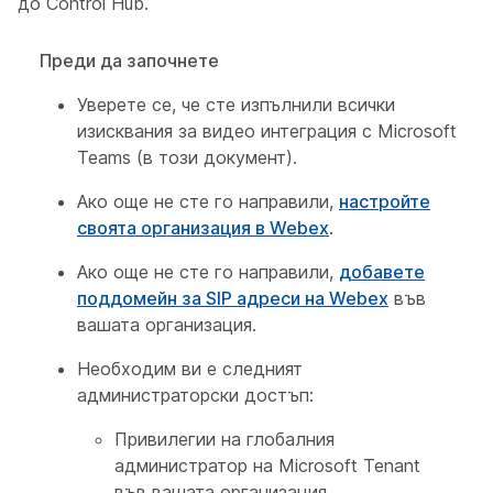
до Control Hub.
Преди да започнете
Уверете се, че сте изпълнили всички
изисквания за видео интеграция с Microsoft
Teams
(в този документ).
Ако още не сте го направили,
настройте
своята организация в Webex
.
Ако още не сте го направили,
добавете
поддомейн за SIP адреси на Webex
във
вашата организация.
Необходим ви е следният
администраторски достъп:
Привилегии на глобалния
администратор на Microsoft Tenant
във вашата организация