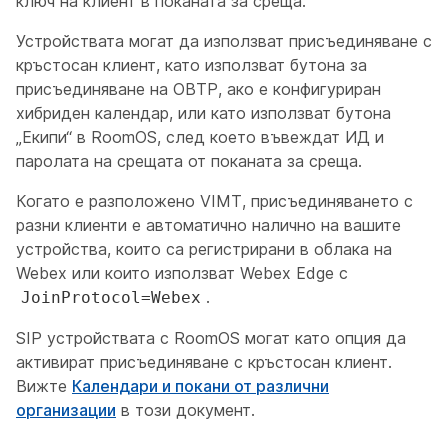
ключ на клиент в поканата за среща.
Устройствата могат да използват присъединяване с
кръстосан клиент, като използват бутона за
присъединяване на OBTP, ако е конфигуриран
хибриден календар, или като използват бутона
„Екипи“ в RoomOS, след което въвеждат ИД и
паролата на срещата от поканата за среща.
Когато е разположено VIMT, присъединяването с
разни клиенти е автоматично налично на вашите
устройства, които са регистрирани в облака на
Webex или които използват Webex Edge с
.
JoinProtocol=Webex
SIP устройствата с RoomOS могат като опция да
активират присъединяване с кръстосан клиент.
Вижте
Календари и покани от различни
организации
в този документ.