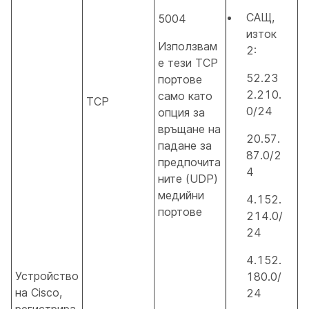
САЩ,
5004
изток
Използвам
2:
е тези TCP
52.23
портове
2.210.
само като
TCP
0/24
опция за
връщане на
20.57.
падане за
87.0/2
предпочита
4
ните (UDP)
медийни
4.152.
портове
214.0/
24
4.152.
Устройство
180.0/
на Cisco,
24