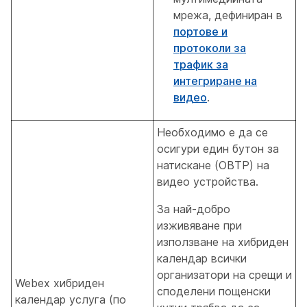
мрежа, дефиниран в
портове и
протоколи за
трафик за
интегриране на
видео
.
Необходимо е да се
осигури един бутон за
натискане (OBTP) на
видео устройства.
За най-добро
изживяване при
използване на хибриден
календар всички
организатори на срещи и
Webex хибриден
споделени пощенски
календар услуга (по