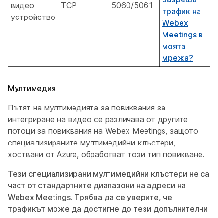
видео
TCP
5060/5061
трафик на
устройство
Webex
Meetings в
моята
мрежа?
Мултимедия
Пътят на мултимедията за повиквания за
интегриране на видео се различава от другите
потоци за повиквания на Webex Meetings, защото
специализираните мултимедийни клъстери,
хоствани от Azure, обработват този тип повикване.
Тези специализирани мултимедийни клъстери не са
част от стандартните диапазони на адреси на
Webex Meetings. Трябва да се уверите, че
трафикът може да достигне до тези допълнителни