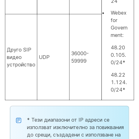
24
Webex
for
Govern
ment:
48.20
Друго SIP
36000-
0.105.
видео
UDP
59999
0/24*
устройство
48.22
1.124.
0/24*
* Тези диапазони от IP адреси се
използват изключително за повиквания
до срещи, създадени с използване на