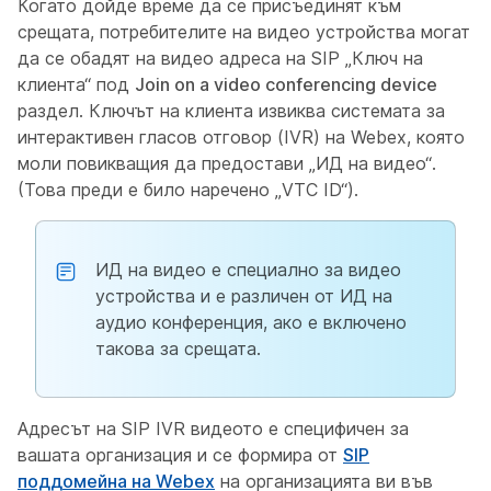
Когато дойде време да се присъединят към
срещата, потребителите на видео устройства могат
да се обадят на видео адреса на SIP „Ключ на
клиента“ под
Join on a video conferencing device
раздел. Ключът на клиента извиква системата за
интерактивен гласов отговор (IVR) на Webex, която
моли повикващия да предостави „ИД на видео“.
(Това преди е било наречено „VTC ID“).
ИД на видео е специално за видео
устройства и е различен от ИД на
аудио конференция, ако е включено
такова за срещата.
Адресът на SIP IVR видеото е специфичен за
вашата организация и се формира от
SIP
поддомейна на Webex
на организацията ви във