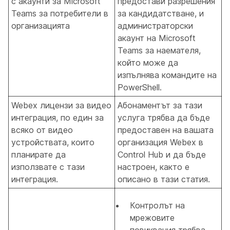
с акаунти за Microsoft
предостави разрешения
Teams за потребители в
за кандидатстване, и
организацията
администраторски
акаунт на Microsoft
Teams за наемателя,
който може да
изпълнява командите на
PowerShell.
Webex лицензи за видео
Абонаментът за тази
интеграция, по един за
услуга трябва да бъде
всяко от видео
предоставен на вашата
устройствата, които
организация Webex в
планирате да
Control Hub и да бъде
използвате с тази
настроен, както е
интеграция.
описано в тази статия.
Контролът на
мрежовите
повиквания трябва