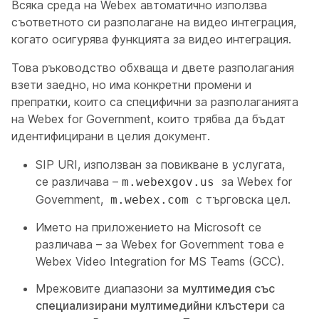
Всяка среда на Webex автоматично използва
съответното си разполагане на видео интеграция,
когато осигурява функцията за видео интеграция.
Това ръководство обхваща и двете разполагания
взети заедно, но има конкретни промени и
препратки, които са специфични за разполаганията
на Webex for Government, които трябва да бъдат
идентифицирани в целия документ.
SIP URI, използван за повикване в услугата,
се различава –
за Webex for
m.webexgov.us
Government,
с търговска цел.
m.webex.com
Името на приложението на Microsoft се
различава – за Webex for Government това е
Webex Video Integration for MS Teams (GCC)
.
Мрежовите диапазони за
мултимедия със
специализирани мултимедийни клъстери
са