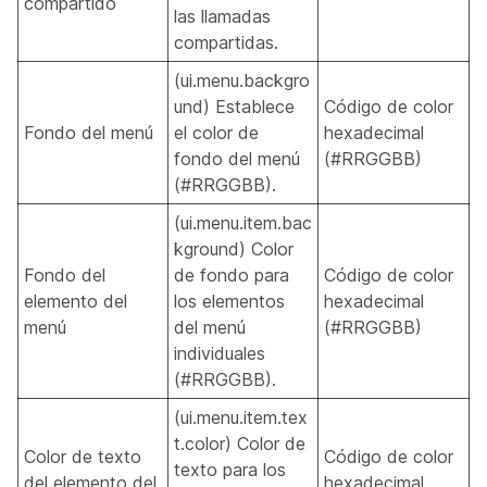
compartido
las llamadas
compartidas.
(ui.menu.backgro
und) Establece
Código de color
Fondo del menú
el color de
hexadecimal
fondo del menú
(#RRGGBB)
(#RRGGBB).
(ui.menu.item.bac
kground) Color
Fondo del
de fondo para
Código de color
elemento del
los elementos
hexadecimal
menú
del menú
(#RRGGBB)
individuales
(#RRGGBB).
(ui.menu.item.tex
t.color) Color de
Color de texto
Código de color
texto para los
del elemento del
hexadecimal