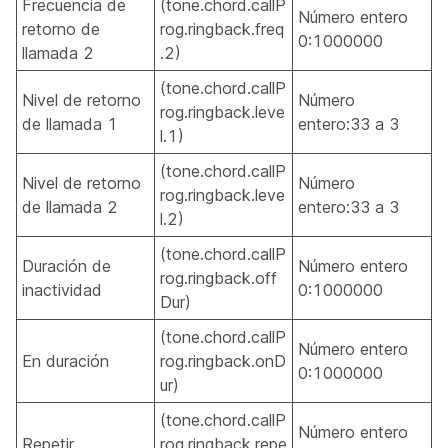
Frecuencia de
(tone.chord.callP
Número entero
retorno de
rog.ringback.freq
0:1000000
llamada 2
.2)
(tone.chord.callP
Nivel de retorno
Número
rog.ringback.leve
de llamada 1
entero:33 a 3
l.1)
(tone.chord.callP
Nivel de retorno
Número
rog.ringback.leve
de llamada 2
entero:33 a 3
l.2)
(tone.chord.callP
Duración de
Número entero
rog.ringback.off
inactividad
0:1000000
Dur)
(tone.chord.callP
Número entero
En duración
rog.ringback.onD
0:1000000
ur)
(tone.chord.callP
Número entero
Repetir
rog.ringback.repe