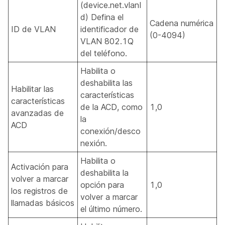
(device.net.vlanI
d) Defina el
Cadena numérica
ID de VLAN
identificador de
(0-4094)
VLAN 802.1Q
del teléfono.
Habilita o
deshabilita las
Habilitar las
características
características
de la ACD, como
1,0
avanzadas de
la
ACD
conexión/desco
nexión.
Habilita o
Activación para
deshabilita la
volver a marcar
opción para
1,0
los registros de
volver a marcar
llamadas básicos
el último número.