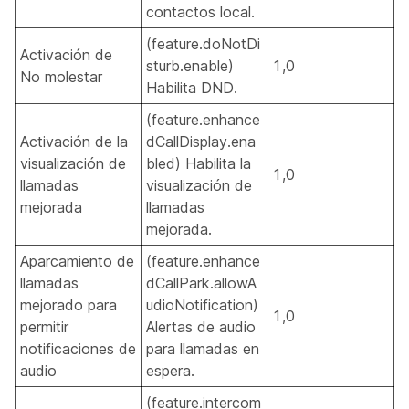
contactos local.
(feature.doNotDi
Activación de
sturb.enable)
1,0
No molestar
Habilita DND.
(feature.enhance
Activación de la
dCallDisplay.ena
visualización de
bled) Habilita la
1,0
llamadas
visualización de
mejorada
llamadas
mejorada.
Aparcamiento de
(feature.enhance
llamadas
dCallPark.allowA
mejorado para
udioNotification)
1,0
permitir
Alertas de audio
notificaciones de
para llamadas en
audio
espera.
(feature.intercom