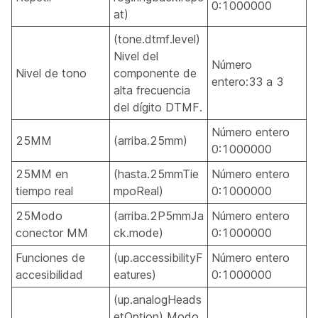
0:1000000
at)
(tone.dtmf.level)
Nivel del
Número
Nivel de tono
componente de
entero:33 a 3
alta frecuencia
del dígito DTMF.
Número entero
25MM
(arriba.25mm)
0:1000000
25MM en
(hasta.25mmTie
Número entero
tiempo real
mpoReal)
0:1000000
25Modo
(arriba.2P5mmJa
Número entero
conector MM
ck.mode)
0:1000000
Funciones de
(up.accessibilityF
Número entero
accesibilidad
eatures)
0:1000000
(up.analogHeads
etOption) Modo