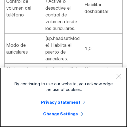
Control de
) Active o
Habilitar,
volumen del
desactive el
deshabilitar
teléfono
control de
volumen desde
los auriculares.
(up.headsetMod
Modo de
e) Habilita el
1,0
auriculares
puerto de
auriculares.
Alertas solo para
(up.headsetOnly
Número entero
auriculares
Alerting)
0:1000000
By continuing to use our website, you acknowledge
(up.hearingAidCo
the use of cookies.
Compatibilidad
mpatibility.enable
1,0
de audífonos
d) Ecualización
Privacy Statement
de Rx de audio.
Change Settings
Ocultar
fecha/hora
(up.hideDateTim
1,0