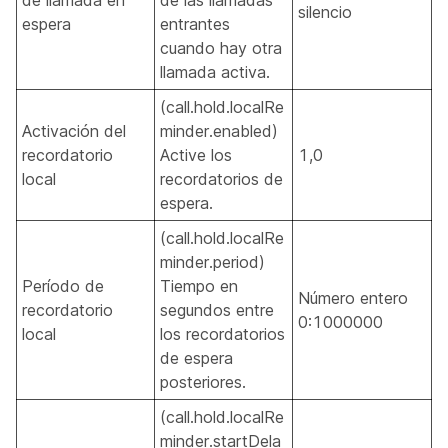
de llamada en
de las llamadas
silencio
espera
entrantes
cuando hay otra
llamada activa.
(call.hold.localRe
Activación del
minder.enabled)
recordatorio
Active los
1,0
local
recordatorios de
espera.
(call.hold.localRe
minder.period)
Período de
Tiempo en
Número entero
recordatorio
segundos entre
0:1000000
local
los recordatorios
de espera
posteriores.
(call.hold.localRe
minder.startDela