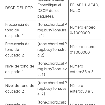
Especifique el
EF, AF11-AF43,
DSCP DEL RTP
DSCP de los
NULO
paquetes.
Frecuencia de
(tone.chord.callP
Número entero
tono de
rog.busyTone.fre
0:1000000
ocupado 1
q.1)
Frecuencia de
(tone.chord.callP
Número entero
tono de
rog.busyTone.fre
0:1000000
ocupado 2
q.2)
(tone.chord.callP
Nivel de tono de
Número
rog.busyTone.lev
ocupado 1
entero:33 a 3
el.1)
(tone.chord.callP
Nivel de tono de
Número
rog.busyTone.lev
ocupado 2
entero:33 a 3
el.2)
(tone.chord.callp