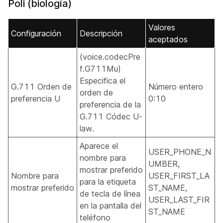
Poli (biología)
Valores
Configuración
Descripción
aceptados
(voice.codecPre
f.G711Mu)
Especifica el
G.711 Orden de
Número entero
orden de
preferencia U
0:10
preferencia de la
G.711 Códec U-
law.
Aparece el
USER_PHONE_N
nombre para
UMBER,
mostrar preferido
Nombre para
USER_FIRST_LA
para la etiqueta
mostrar preferido
ST_NAME,
de tecla de línea
USER_LAST_FIR
en la pantalla del
ST_NAME
teléfono