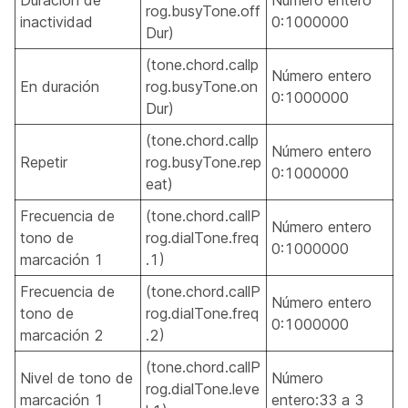
Duración de
Número entero
rog.busyTone.off
inactividad
0:1000000
Dur)
(tone.chord.callp
Número entero
En duración
rog.busyTone.on
0:1000000
Dur)
(tone.chord.callp
Número entero
Repetir
rog.busyTone.rep
0:1000000
eat)
Frecuencia de
(tone.chord.callP
Número entero
tono de
rog.dialTone.freq
0:1000000
marcación 1
.1)
Frecuencia de
(tone.chord.callP
Número entero
tono de
rog.dialTone.freq
0:1000000
marcación 2
.2)
(tone.chord.callP
Nivel de tono de
Número
rog.dialTone.leve
marcación 1
entero:33 a 3