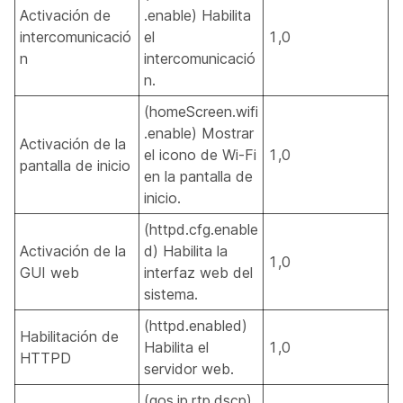
Activación de
.enable) Habilita
intercomunicació
el
1,0
n
intercomunicació
n.
(homeScreen.wifi
.enable) Mostrar
Activación de la
el icono de Wi-Fi
1,0
pantalla de inicio
en la pantalla de
inicio.
(httpd.cfg.enable
Activación de la
d) Habilita la
1,0
GUI web
interfaz web del
sistema.
(httpd.enabled)
Habilitación de
Habilita el
1,0
HTTPD
servidor web.
(qos.ip.rtp.dscp)