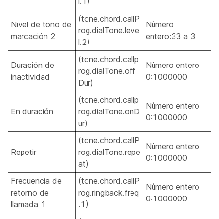
l.1)
(tone.chord.callP
Nivel de tono de
Número
rog.dialTone.leve
marcación 2
entero:33 a 3
l.2)
(tone.chord.callp
Duración de
Número entero
rog.dialTone.off
inactividad
0:1000000
Dur)
(tone.chord.callp
Número entero
En duración
rog.dialTone.onD
0:1000000
ur)
(tone.chord.callP
Número entero
Repetir
rog.dialTone.repe
0:1000000
at)
Frecuencia de
(tone.chord.callP
Número entero
retorno de
rog.ringback.freq
0:1000000
llamada 1
.1)