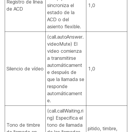
Registro de línea
sincroniza el
1,0
de ACD
estado de la
ACD o del
asiento flexible.
(call.autoAnswer.
videoMute) El
video comienza
a transmitirse
automáticament
Silencio de vídeo
1,0
e después de
que la llamada se
responde
automáticament
e.
(call.callWaiting.ri
ng) Especifica el
Tono de timbre
tono de llamada
pitido, timbre,