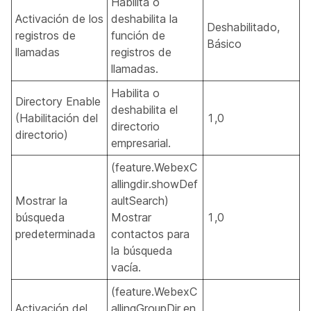
Habilita o
Activación de los
deshabilita la
Deshabilitado,
registros de
función de
Básico
llamadas
registros de
llamadas.
Habilita o
Directory Enable
deshabilita el
(Habilitación del
1,0
directorio
directorio)
empresarial.
(feature.WebexC
allingdir.showDef
Mostrar la
aultSearch)
búsqueda
Mostrar
1,0
predeterminada
contactos para
la búsqueda
vacía.
(feature.WebexC
Activación del
allingGroupDir.en