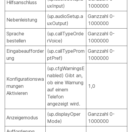
Hilfsanschluss
uxInput)
1000000
(up.audioSetup.a
Ganzzahl 0-
Nebenleistung
uxOutput)
1000000
Sprache
(up.callTypeOrde
Ganzzahl 0-
bestellen
rVoice)
1000000
Eingabeaufforder
(up.callTypeProm
Ganzzahl 0-
ung
ptPref)
1000000
(up.cfgWarningsE
nabled) Gibt an,
Konfigurationswa
ob eine Warnung
rnungen
1,0
auf einem
Aktivieren
Telefon
angezeigt wird.
(up.displayOper
Ganzzahl 0-
Anzeigemodus
Mode)
1000000
Aufforderung