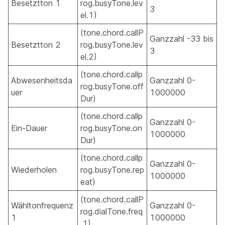
Besetztton 1
rog.busyTone.lev
3
el.1)
(tone.chord.callP
Ganzzahl -33 bis
Besetztton 2
rog.busyTone.lev
3
el.2)
(tone.chord.callp
Abwesenheitsda
Ganzzahl 0-
rog.busyTone.off
uer
1000000
Dur)
(tone.chord.callp
Ganzzahl 0-
Ein-Dauer
rog.busyTone.on
1000000
Dur)
(tone.chord.callp
Ganzzahl 0-
Wiederholen
rog.busyTone.rep
1000000
eat)
(tone.chord.callP
Wähltonfrequenz
Ganzzahl 0-
rog.dialTone.freq
1
1000000
.1)