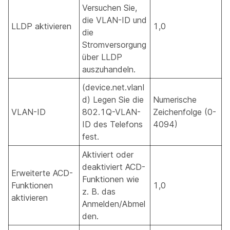
Versuchen Sie,
die VLAN-ID und
LLDP aktivieren
1,0
die
Stromversorgung
über LLDP
auszuhandeln.
(device.net.vlanI
d) Legen Sie die
Numerische
VLAN-ID
802.1Q-VLAN-
Zeichenfolge (0-
ID des Telefons
4094)
fest.
Aktiviert oder
deaktiviert ACD-
Erweiterte ACD-
Funktionen wie
Funktionen
1,0
z. B. das
aktivieren
Anmelden/Abmel
den.