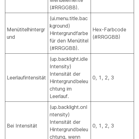
Menüelemente
(#RRGGBB).
(ui.menu.title.bac
kground)
Menütitelhintergr
Hex-Farbcode
Hintergrundfarbe
und
(#RRGGBB)
für den Menütitel
(#RRGGBB).
(up.backlight.idle
Intensity)
Intensität der
Leerlaufintensität
0, 1, 2, 3
Hintergrundbeleu
chtung im
Leerlauf.
(up.backlight.onI
ntensity)
Intensität der
Bei Intensität
0, 1, 2, 3
Hintergrundbeleu
chtung, wenn