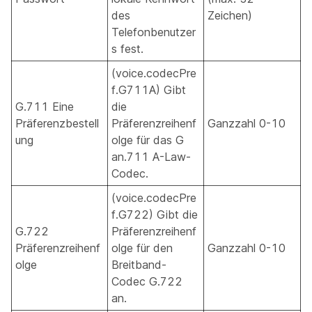
des
Zeichen)
Telefonbenutzer
s fest.
(voice.codecPre
f.G711A) Gibt
G.711 Eine
die
Präferenzbestell
Präferenzreihenf
Ganzzahl 0-10
ung
olge für das G
an.711 A-Law-
Codec.
(voice.codecPre
f.G722) Gibt die
G.722
Präferenzreihenf
Präferenzreihenf
olge für den
Ganzzahl 0-10
olge
Breitband-
Codec G.722
an.