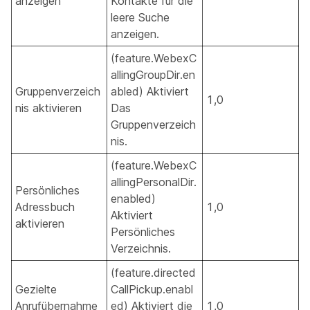
anzeigen
Kontakte für die
leere Suche
anzeigen.
(feature.WebexC
allingGroupDir.en
Gruppenverzeich
abled) Aktiviert
1,0
nis aktivieren
Das
Gruppenverzeich
nis.
(feature.WebexC
allingPersonalDir.
Persönliches
enabled)
Adressbuch
1,0
Aktiviert
aktivieren
Persönliches
Verzeichnis.
(feature.directed
Gezielte
CallPickup.enabl
Anrufübernahme
ed) Aktiviert die
1,0