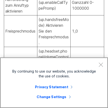
(up.enableCallTy
Ganzzahl 0-
zum Anruftyp
pePromp)
1000000
aktivieren
(up.handsfreeMo
de) Aktivieren
Freisprechmodus
Sie den
1,0
Freisprechmodus
.
(up.headset.pho
neVolumeControl
)
Lautstärkeregelu
Aktivieren/deakti
Aktivieren,
By continuing to use our website, you acknowledge
ng des Telefons
vieren Sie die
Deaktivieren
the use of cookies.
Lautstärkeregelu
ng über das
Privacy Statement
Headset.
Change Settings
(up.headsetMod
Headset-Modus
e) Aktiviert den
1,0