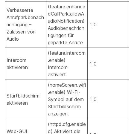
(feature.enhance
Verbesserte
dCallPark.allowA
Anrufparkbenach
udioNotification)
richtigung –
1,0
Audiobenachrich
Zulassen von
tigungen für
Audio
geparkte Anrufe.
(feature.intercom
Intercom
.enable)
1,0
aktivieren
Intercom
aktiviert.
(homeScreen.wifi
.enable) Wi-Fi-
Startbildschirm
Symbol auf dem
1,0
aktivieren
Startbildschirm
anzeigen.
(httpd.cfg.enable
Web-GUI
d) Aktiviert die