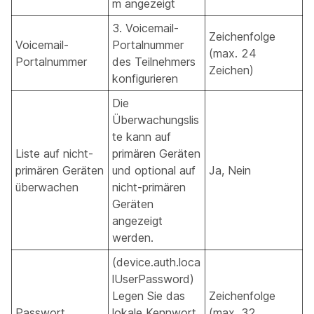
m angezeigt
3. Voicemail-
Zeichenfolge
Voicemail-
Portalnummer
(max. 24
Portalnummer
des Teilnehmers
Zeichen)
konfigurieren
Die
Überwachungslis
te kann auf
Liste auf nicht-
primären Geräten
primären Geräten
und optional auf
Ja, Nein
überwachen
nicht-primären
Geräten
angezeigt
werden.
(device.auth.loca
lUserPassword)
Legen Sie das
Zeichenfolge
Passwort
lokale Kennwort
(max. 32