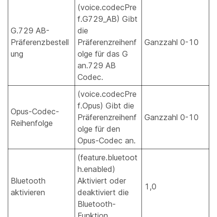
(voice.codecPre
f.G729_AB) Gibt
G.729 AB-
die
Präferenzbestell
Präferenzreihenf
Ganzzahl 0-10
ung
olge für das G
an.729 AB
Codec.
(voice.codecPre
f.Opus) Gibt die
Opus-Codec-
Präferenzreihenf
Ganzzahl 0-10
Reihenfolge
olge für den
Opus-Codec an.
(feature.bluetoot
h.enabled)
Bluetooth
Aktiviert oder
1,0
aktivieren
deaktiviert die
Bluetooth-
Funktion.