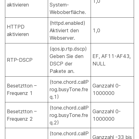
1,0
aktivieren
System-
Weboberfläche.
(httpd.enabled)
HTTPD
Aktiviert den
1,0
aktivieren
Webserver.
(qos.ip.rtp.dscp)
Geben Sie den
EF, AF11-AF43,
RTP-DSCP
DSCP der
NULL
Pakete an.
(tone.chord.callP
Besetztton –
Ganzzahl 0-
rog.busyTone.fre
Frequenz 1
1000000
q.1)
(tone.chord.callP
Besetztton –
Ganzzahl 0-
rog.busyTone.fre
Frequenz 2
1000000
q.2)
(tone.chord.callP
Ganzzahl -33 bis