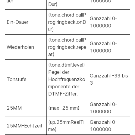
uer
1000000
Dur)
(tone.chord.callP
Ganzzahl 0-
Ein-Dauer
rog.ringback.onD
1000000
ur)
(tone.chord.callP
Ganzzahl 0-
Wiederholen
rog.ringback.repe
1000000
at)
(tone.dtmf.level)
Pegel der
Ganzzahl -33 bis
Tonstufe
Hochfrequenzko
3
mponente der
DTMF-Ziffer.
Ganzzahl 0-
25MM
(max. 25 mm)
1000000
(up.25mmRealTi
Ganzzahl 0-
25MM-Echtzeit
me)
1000000