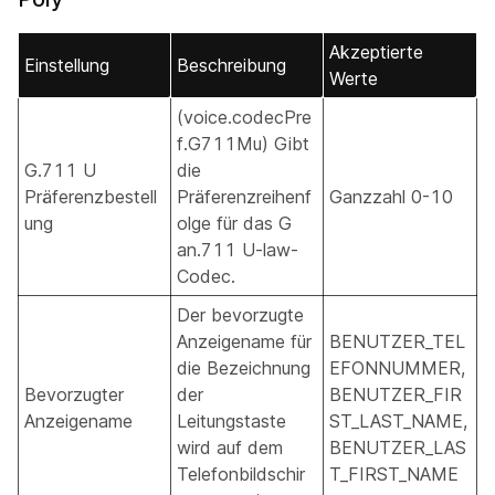
Akzeptierte
Einstellung
Beschreibung
Werte
(voice.codecPre
f.G711Mu) Gibt
G.711 U
die
Präferenzbestell
Präferenzreihenf
Ganzzahl 0-10
ung
olge für das G
an.711 U-law-
Codec.
Der bevorzugte
Anzeigename für
BENUTZER_TEL
die Bezeichnung
EFONNUMMER,
Bevorzugter
der
BENUTZER_FIR
Anzeigename
Leitungstaste
ST_LAST_NAME,
wird auf dem
BENUTZER_LAS
Telefonbildschir
T_FIRST_NAME