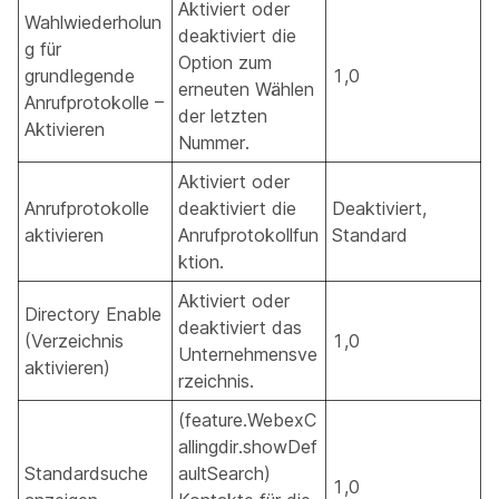
Aktiviert oder
Wahlwiederholun
deaktiviert die
g für
Option zum
grundlegende
1,0
erneuten Wählen
Anrufprotokolle –
der letzten
Aktivieren
Nummer.
Aktiviert oder
Anrufprotokolle
deaktiviert die
Deaktiviert,
aktivieren
Anrufprotokollfun
Standard
ktion.
Aktiviert oder
Directory Enable
deaktiviert das
(Verzeichnis
1,0
Unternehmensve
aktivieren)
rzeichnis.
(feature.WebexC
allingdir.showDef
Standardsuche
aultSearch)
1,0