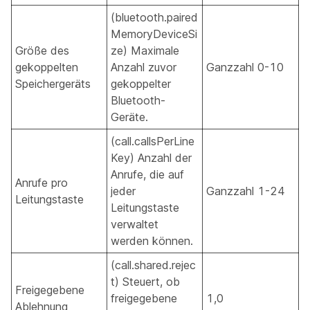
(bluetooth.paired
MemoryDeviceSi
Größe des
ze) Maximale
gekoppelten
Anzahl zuvor
Ganzzahl 0-10
Speichergeräts
gekoppelter
Bluetooth-
Geräte.
(call.callsPerLine
Key) Anzahl der
Anrufe, die auf
Anrufe pro
jeder
Ganzzahl 1-24
Leitungstaste
Leitungstaste
verwaltet
werden können.
(call.shared.rejec
t) Steuert, ob
Freigegebene
freigegebene
1,0
Ablehnung