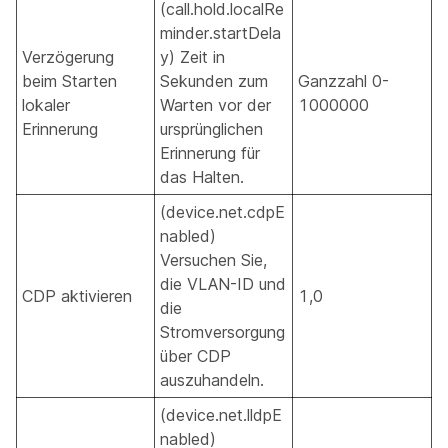
(call.hold.localRe
minder.startDela
Verzögerung
y) Zeit in
beim Starten
Sekunden zum
Ganzzahl 0-
lokaler
Warten vor der
1000000
Erinnerung
ursprünglichen
Erinnerung für
das Halten.
(device.net.cdpE
nabled)
Versuchen Sie,
die VLAN-ID und
CDP aktivieren
1,0
die
Stromversorgung
über CDP
auszuhandeln.
(device.net.lldpE
nabled)