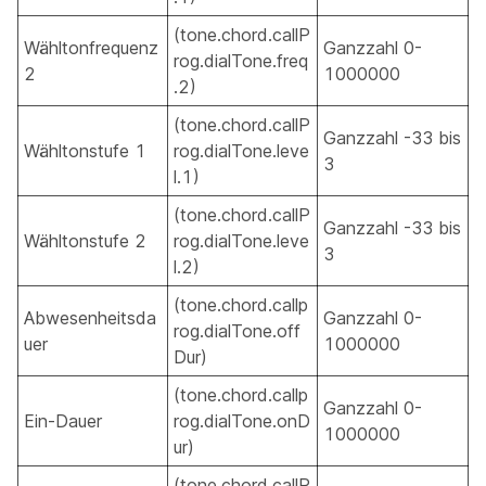
(tone.chord.callP
Wähltonfrequenz
Ganzzahl 0-
rog.dialTone.freq
2
1000000
.2)
(tone.chord.callP
Ganzzahl -33 bis
Wähltonstufe 1
rog.dialTone.leve
3
l.1)
(tone.chord.callP
Ganzzahl -33 bis
Wähltonstufe 2
rog.dialTone.leve
3
l.2)
(tone.chord.callp
Abwesenheitsda
Ganzzahl 0-
rog.dialTone.off
uer
1000000
Dur)
(tone.chord.callp
Ganzzahl 0-
Ein-Dauer
rog.dialTone.onD
1000000
ur)
(tone.chord.callP