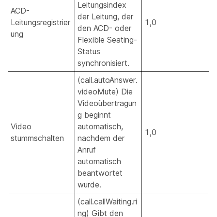
Leitungsindex
ACD-
der Leitung, der
Leitungsregistrier
1,0
den ACD- oder
ung
Flexible Seating-
Status
synchronisiert.
(call.autoAnswer.
videoMute) Die
Videoübertragun
g beginnt
Video
automatisch,
1,0
stummschalten
nachdem der
Anruf
automatisch
beantwortet
wurde.
(call.callWaiting.ri
ng) Gibt den