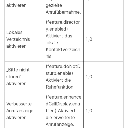
aktivieren
gezielte
Anrufübernahme.
(feature.director
y.enabled)
Lokales
Aktiviert das
Verzeichnis
1,0
lokale
aktivieren
Kontaktverzeich
nis.
(feature.doNotDi
„Bitte nicht
sturb.enable)
stören“
1,0
Aktiviert die
aktivieren
Ruhefunktion.
(feature.enhance
Verbesserte
dCallDisplay.ena
Anrufanzeige
bled) Aktiviert
1,0
aktivieren
die erweiterte
Anrufanzeige.