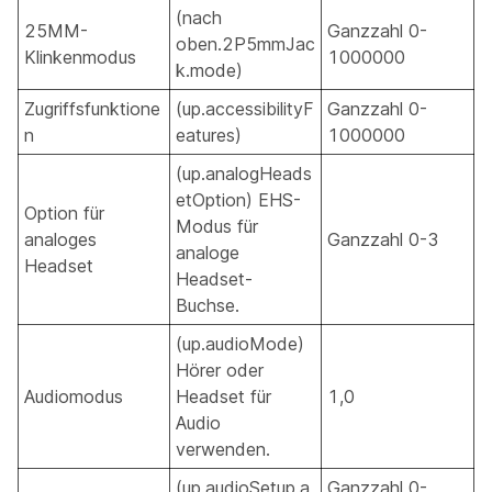
(nach
25MM-
Ganzzahl 0-
oben.2P5mmJac
Klinkenmodus
1000000
k.mode)
Zugriffsfunktione
(up.accessibilityF
Ganzzahl 0-
n
eatures)
1000000
(up.analogHeads
etOption) EHS-
Option für
Modus für
analoges
Ganzzahl 0-3
analoge
Headset
Headset-
Buchse.
(up.audioMode)
Hörer oder
Audiomodus
Headset für
1,0
Audio
verwenden.
(up.audioSetup.a
Ganzzahl 0-