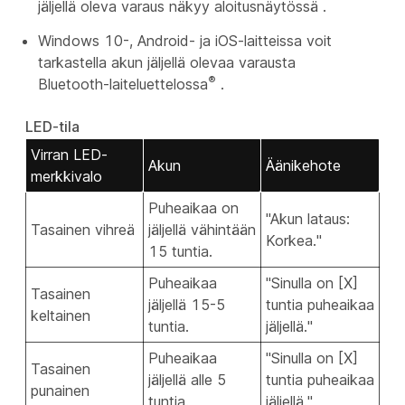
jäljellä oleva varaus näkyy aloitusnäytössä
.
Windows 10-, Android- ja iOS-laitteissa voit
tarkastella akun jäljellä olevaa varausta
®
Bluetooth-laiteluettelossa
.
LED-tila
Virran LED-
Akun
Äänikehote
merkkivalo
Puheaikaa on
"Akun lataus:
Tasainen vihreä
jäljellä vähintään
Korkea."
15 tuntia.
Puheaikaa
"Sinulla on [X]
Tasainen
jäljellä 15-5
tuntia puheaikaa
keltainen
tuntia.
jäljellä."
Puheaikaa
"Sinulla on [X]
Tasainen
jäljellä alle 5
tuntia puheaikaa
punainen
tuntia.
jäljellä."