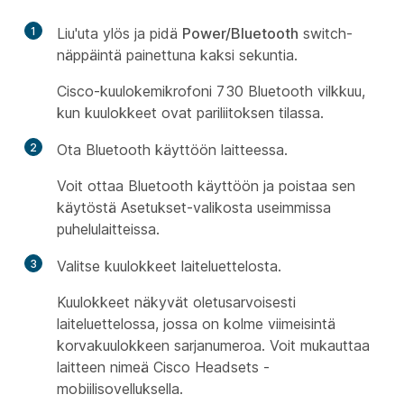
1
Liu'uta ylös ja pidä
Power/Bluetooth
switch-
näppäintä painettuna kaksi sekuntia.
Cisco-kuulokemikrofoni 730 Bluetooth vilkkuu,
kun kuulokkeet ovat pariliitoksen tilassa.
2
Ota Bluetooth käyttöön laitteessa.
Voit ottaa Bluetooth käyttöön ja poistaa sen
käytöstä Asetukset-valikosta
useimmissa
puhelulaitteissa.
3
Valitse kuulokkeet laiteluettelosta.
Kuulokkeet näkyvät oletusarvoisesti
laiteluettelossa, jossa on kolme viimeisintä
korvakuulokkeen sarjanumeroa. Voit mukauttaa
laitteen nimeä Cisco Headsets -
mobiilisovelluksella.