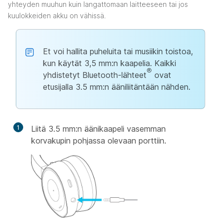
yhteyden muuhun kuin langattomaan laitteeseen tai jos
kuulokkeiden akku on vähissä.
Et voi hallita puheluita tai musiikin toistoa,
kun käytät 3,5 mm:n kaapelia. Kaikki
®
yhdistetyt Bluetooth-lähteet
ovat
etusijalla 3.5 mm:n ääniliitäntään nähden.
1
Liitä 3.5 mm:n äänikaapeli vasemman
korvakupin pohjassa olevaan porttiin.