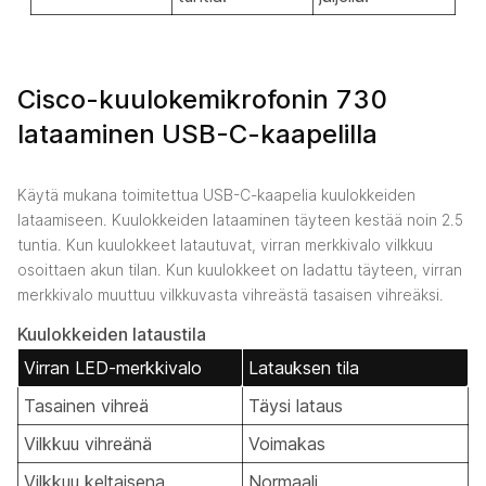
Cisco-kuulokemikrofonin 730
lataaminen USB-C-kaapelilla
Käytä mukana toimitettua USB-C-kaapelia kuulokkeiden
lataamiseen. Kuulokkeiden lataaminen täyteen kestää noin 2.5
tuntia. Kun kuulokkeet latautuvat, virran merkkivalo vilkkuu
osoittaen akun tilan. Kun kuulokkeet on ladattu täyteen, virran
merkkivalo muuttuu vilkkuvasta vihreästä tasaisen vihreäksi.
Kuulokkeiden lataustila
Virran LED-merkkivalo
Latauksen tila
Tasainen vihreä
Täysi lataus
Vilkkuu vihreänä
Voimakas
Vilkkuu keltaisena
Normaali