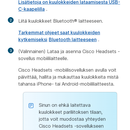
Lisätietoja on kuulokkeiden lataamisesta USB-
C-kaapelilla
.
2
Liitä kuulokkeet Bluetooth® laitteeseen.
Tarkemmat ohjeet saat kuulokkeiden
kytkemiseksi
Bluetooth laitteeseen
.
3
(Valinnainen) Lataa ja asenna Cisco Headsets -
sovellus mobiililaitteelle.
Cisco Headsets -mobiilisovelluksen avulla voit
päivittää, hallita ja mukauttaa kuulokkeita mistä
tahansa iPhone- tai Android-mobiililaitteesta.
Sinun on ehkä laitettava
kuulokkeet pariliitoksen tilaan,
jotta voit muodostaa yhteyden
Cisco Headsets -sovellukseen