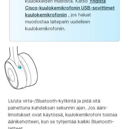
kuulokkeiden muistista. Katso
Yhdistä
Cisco-kuulokemikrofonin USB-sovittimet
kuulokemikrofoniin
, jos haluat
muodostaa laiteparin uudelleen
kuulokemikrofoniin.
Liu'uta virta-/Bluetooth-kytkintä
ja pidä sitä
painettuna kahdeksan sekunnin ajan. Jos ääni-
ilmoitukset ovat käytössä, kuulokemikrofoni toistaa
äänikehotteen, kun se tyhjentää kaikki Bluetooth-
laitteet.