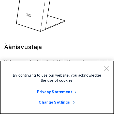
Ääniavustaja
Voit nopeasti käyttää Apple Siriä, Google Assistantia tai
Cortanaa mobiililaitteella tai kannettavalla tietokoneella
Cisco-kuulokemikrofoni 730:llä.
By continuing to use our website, you acknowledge
the use of cookies.
Et voi määrittää kuulokkeita käyttämään
Privacy Statement
useita ääniavustajia samanaikaisesti.
Change Settings