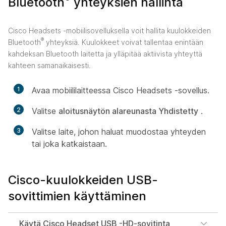
Bluetooth
yhteyksien hallinta
Cisco Headsets -mobiilisovelluksella voit hallita kuulokkeiden
®
Bluetooth
yhteyksiä. Kuulokkeet voivat tallentaa enintään
kahdeksan Bluetooth laitetta ja ylläpitää aktiivista yhteyttä
kahteen samanaikaisesti.
1
Avaa mobiililaitteessa Cisco Headsets -sovellus.
2
Valitse
aloitusnäytön alareunasta Yhdistetty
.
3
Valitse laite, johon haluat muodostaa yhteyden
tai joka katkaistaan.
Cisco-kuulokkeiden USB-
sovittimien käyttäminen
Käytä Cisco Headset USB -HD-sovitinta