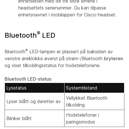
enhetslisten med de tre siste sifrene i
headsettets serienummer. Du kan tilpasse
enhetsnavnet i mobilappen for Cisco-headset.
®
Bluetooth
LED
®
Bluetooth
LED-lampen er plassert på baksiden av
venstre øreklokke øverst på strøm-/Bluetooth
bryteren
og viser tilkoblingsstatus for hodetelefonene.
Bluetooth LED-status
Lysstatus
Systemtilstand
Vellykket Bluetooth
Lyser blått og deretter av
tilkobling
Hodetelefoner i
Blinker blått
paringsmodus