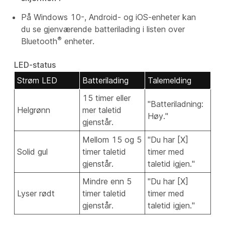
På Windows 10-, Android- og iOS-enheter kan
du se gjenværende batterilading i listen over
®
Bluetooth
enheter.
LED-status
Strøm LED
Batterilading
Talemelding
15 timer eller
"Batteriladning:
Helgrønn
mer taletid
Høy."
gjenstår.
Mellom 15 og 5
"Du har [X]
Solid gul
timer taletid
timer med
gjenstår.
taletid igjen."
Mindre enn 5
"Du har [X]
Lyser rødt
timer taletid
timer med
gjenstår.
taletid igjen."