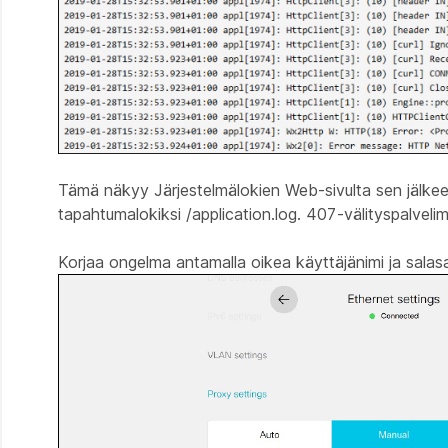
Tämä näkyy Järjestelmälokien Web-sivulta sen jälkeen
tapahtumalokiksi /application.log. 407-välityspalvel
Korjaa ongelma antamalla oikea käyttäjänimi ja salasa