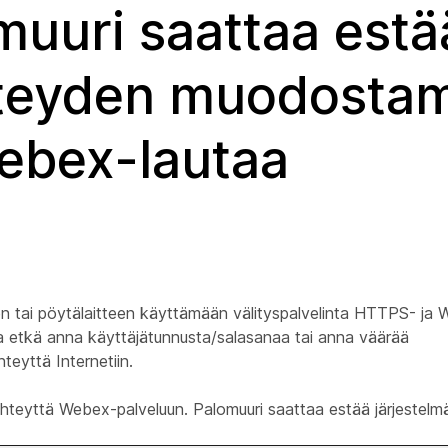
muuri saattaa estä
hteyden muodostam
Webex-lautaa
 tai pöytälaitteen käyttämään välityspalvelinta HTTPS- ja
sta etkä anna käyttäjätunnusta/salasanaa tai anna väärää
teyttä Internetiin.
taa yhteyttä Webex-palveluun. Palomuuri saattaa estää järjeste