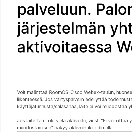
palveluun. Palo
järjestelmän y
aktivoitaessa 
Voit määrittää RoomOS-Cisco Webex-taulun, huoneen
liikenteessä. Jos välityspalvelin edellyttää todennu
käyttäjätunnusta/salasanaa, laite ei voi muodostaa yh
Jos laitetta ei ole vielä aktivoitu, viesti "Ei voi ot
muodostamisen" näkyy aktivointikoodin alla: