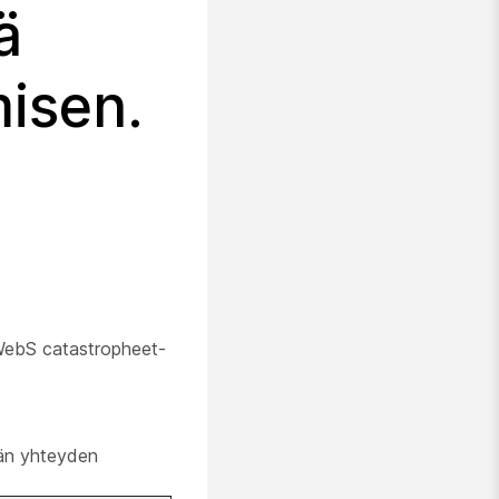
ä
isen.
 WebS catastropheet-
lmän yhteyden