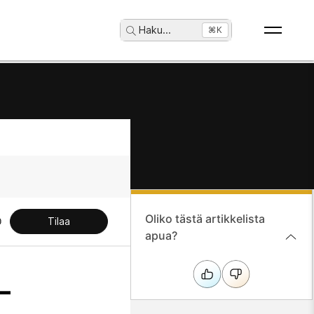
Haku
...
⌘K
Oliko tästä artikkelista
Tilaa
apua?
-