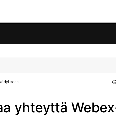
yödyllisenä
ttaa yhteyttä Webex