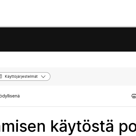
Käyttöjärjestelmät
ödyllisenä
tämisen käytöstä po