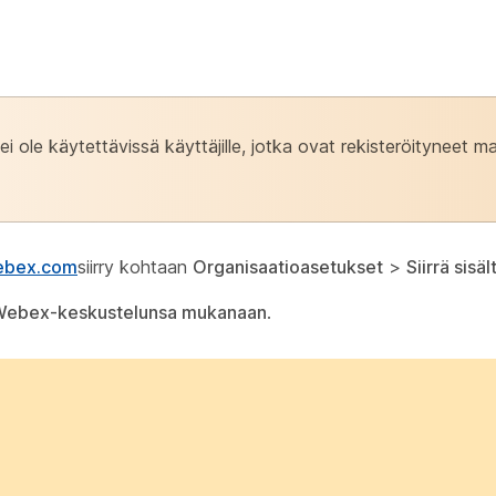
i ole käytettävissä käyttäjille, jotka ovat rekisteröityneet maks
webex.com
siirry kohtaan
Organisaatioasetukset
>
Siirrä sisäl
a Webex-keskustelunsa mukanaan
.