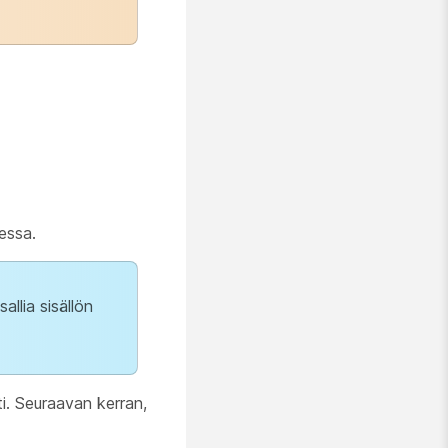
uessa.
allia sisällön
ti. Seuraavan kerran,