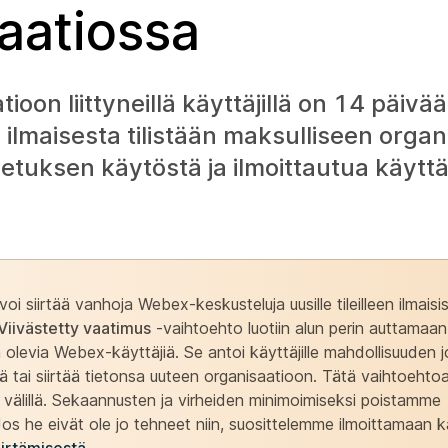
aatiossa
oon liittyneillä käyttäjillä on 14 päivää
ä ilmaisesta tilistään maksulliseen orga
setuksen käytöstä ja ilmoittautua käyttäj
i siirtää vanhoja Webex-keskusteluja uusille tileilleen ilmaisi
Viivästetty vaatimus
-vaihtoehto luotiin alun perin auttamaan 
olevia Webex-käyttäjiä. Se antoi käyttäjille mahdollisuuden 
öä tai siirtää tietonsa uuteen organisaatioon. Tätä vaihtoehto
en välillä. Sekaannusten ja virheiden minimoimiseksi poistamme
 he eivät ole jo tehneet niin, suosittelemme ilmoittamaan ka