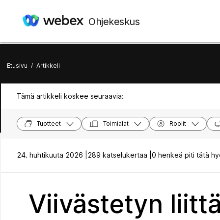
Ohjekeskus
Etusivu
/
Artikkeli
Tämä artikkeli koskee seuraavia:
Tuotteet
Toimialat
Roolit
24. huhtikuuta 2026 |
289 katselukertaa |
0 henkeä piti tätä hy
Viivästetyn liit