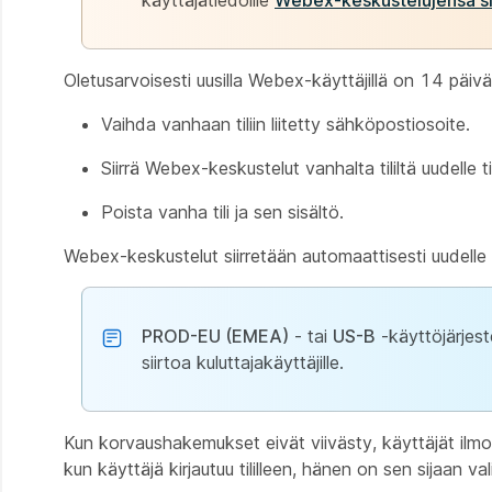
käyttäjätiedoille
Webex-keskustelujensa si
Oletusarvoisesti uusilla Webex-käyttäjillä on 14 päivä
Vaihda vanhaan tiliin liitetty sähköpostiosoite.
Siirrä Webex-keskustelut vanhalta tililtä uudelle tili
Poista vanha tili ja sen sisältö.
Webex-keskustelut siirretään automaattisesti uudelle til
PROD-EU (EMEA)
- tai
US-B
-käyttöjärjeste
siirtoa kuluttajakäyttäjille.
Kun korvaushakemukset eivät viivästy, käyttäjät ilmoi
kun käyttäjä kirjautuu tililleen, hänen on sen sijaan v