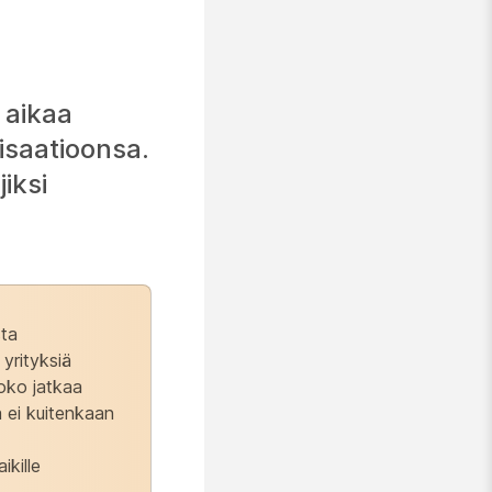
 aikaa
nisaatioonsa.
iksi
sta
yrityksiä
joko jatkaa
a ei kuitenkaan
ikille