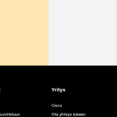
t
Yritys
Cisco
neuvotteluun
Ota yhteys tukeen