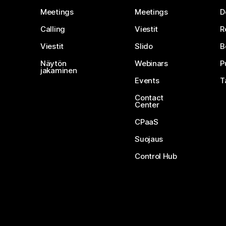
Meetings
Meetings
D
Calling
Viestit
R
Viestit
Slido
B
Näytön
Webinars
P
jakaminen
Events
T
Contact
Center
CPaaS
Suojaus
Control Hub