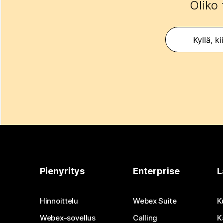
Oliko 
Kyllä, ki
Pienyritys
Enterprise
L
Hinnoittelu
Webex Suite
K
Webex-sovellus
Calling
K