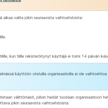
irtämisestä
.
ä aikaa valita jokin seuraavista vaihtoehdoista:
lle.
ille, kun tilille rekisteröitynyt käyttäjä ei toimi 14 päivän kul
lmässä käyttöön otetuilla organisaatioilla ei ole vaihtoehtoa s
tetaan välittömästi, jolloin heidät tuodaan organisaatioon he
alittava jokin seuraavista vaihtoehdoista: