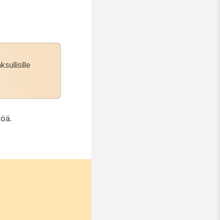
ullisille
töä
.