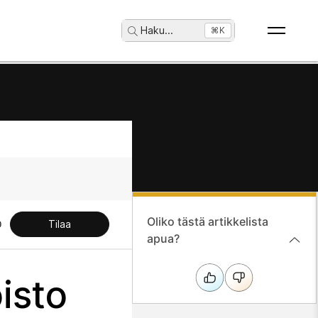
Haku
...
⌘K
Oliko tästä artikkelista
Tilaa
apua?
isto