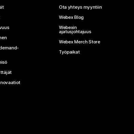
it
Ota yhteys myyntiin
t
Webex Blog
vuus
Webexin
ajatusjohtajuus
inen
Webex Merch Store
n-demand-
Työpaikat
isö
ttäjät
nnovaatiot