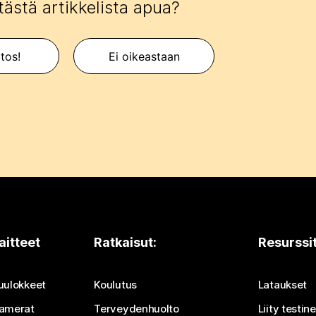
tästä artikkelista apua?
itos!
Ei oikeastaan
aitteet
Ratkaisut:
Resurssi
uulokkeet
Koulutus
Lataukset
amerat
Terveydenhuolto
Liity testi