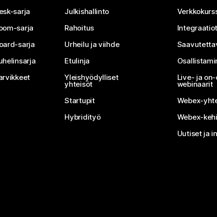
esk-sarja
Julkishallinto
Verkkokurss
oom-sarja
Rahoitus
Integraatio
oard-sarja
Urheilu ja viihde
Saavutetta
uhelinsarja
Etulinja
Osallistam
arvikkeet
Yleishyödylliset
Live- ja o
yhteisöt
webinaarit
Startupit
Webex-yhte
Hybridityö
Webex-kehi
Uutiset ja i