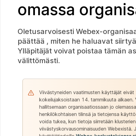
omassa organis
Oletusarvoisesti Webex-organisaati
päättää , miten he haluavat siirty
Ylläpitäjät voivat poistaa tämän a
välittömästi.
Viivästyneiden vaatimusten käyttäjät eivät vo
kokeilujaksoistaan 14. tammikuuta alkaen.
hallitsemaan organisaatiossaan jo olemassa 
henkilökohtaisen tilinsä ja tietojensa käytt
voida tukea, kun tietoja siirretään klusteri
viivästyskorvausominaisuuden Webexistä. Jos