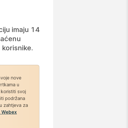
ciju imaju 14
plaćenu
 korisnike.
svoje nove
vrtkama u
oristiti svoj
iti podržana
ku zahtjeva za
je Webex