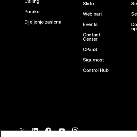
Calling
Slido
Se
Poruke
Webinari
Se
Dijeljenje zaslona
Events
Do
op
Contact
Center
CPaaS
Sigurnost
Control Hub