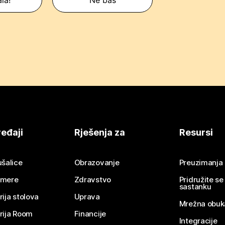
la!
Ne baš
eđaji
Rješenja za
Resursi
ušalice
Obrazovanje
Preuzimanja
mere
Zdravstvo
Pridružite s
sastanku
rija stolova
Uprava
Mrežna obuk
rija Room
Financije
Integracije