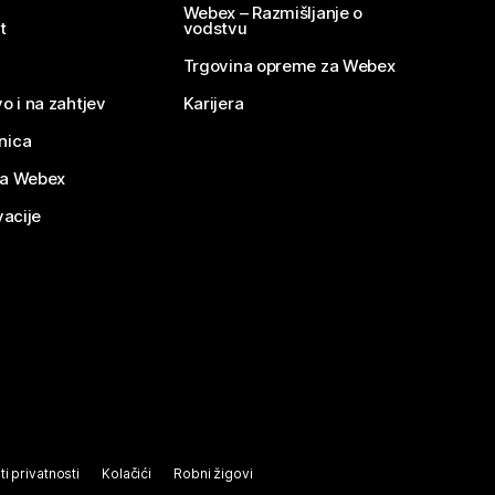
Webex – Razmišljanje o
t
vodstvu
Trgovina opreme za Webex
o i na zahtjev
Karijera
nica
za Webex
vacije
ti privatnosti
Kolačići
Robni žigovi