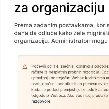
za organizaciju
Prema zadanim postavkama, korisni
dana da odluče kako žele migrira
organizaciju. Administratori mogu i
Počevši od 14. siječnja, korisnici s odgođ
račune iz besplatnih probnih razdoblja. Opc
upravljanju postojećim Webex korisnicima un
osobni račun i podatke ili da prenesu svoj
kada se podaci premještaju između klastera
odgodu iz Webexa. Ako već nisu, predlažemo
razgovore
.