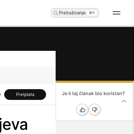
Pretraživanje
...
⌘K
Je li taj članak bio koristan?
Pretplata
jeva