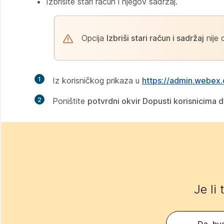
Izbrišite stari račun i njegov sadržaj.
Opcija
Izbriši stari račun i sadržaj
nije 
1
Iz korisničkog prikaza u
https://admin.webex
2
Poništite
potvrdni okvir Dopusti korisnicim
Je li