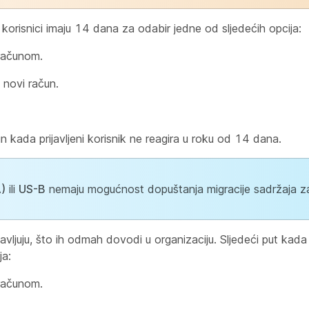
isnici imaju 14 dana za odabir jedne od sljedećih opcija:
 računom.
novi račun.
 kada prijavljeni korisnik ne reagira u roku od 14 dana.
)
ili
US-B
nemaju mogućnost dopuštanja migracije sadržaja za
vljuju, što ih odmah dovodi u organizaciju. Sljedeći put kada s
ja:
 računom.