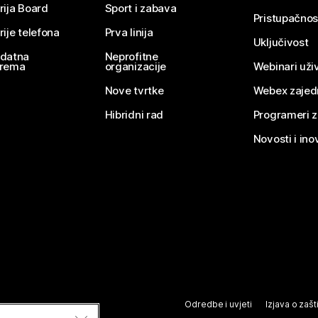
rija Board
Sport i zabava
Pristupačnos
rije telefona
Prva linija
Uključivost
datna
Neprofitne
rema
organizacije
Webinari uživ
Nove tvrtke
Webex zajed
Hibridni rad
Programeri 
Novosti i ino
Odredbe i uvjeti
Izjava o zašti