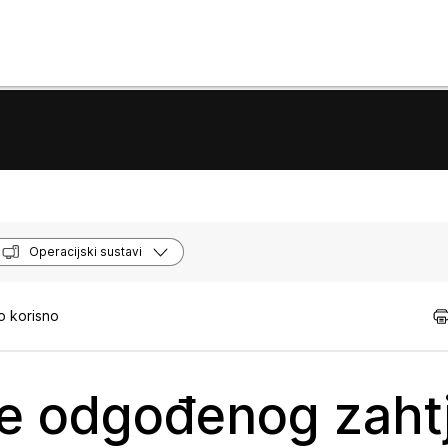
Operacijski sustavi
o korisno
e odgođenog zaht