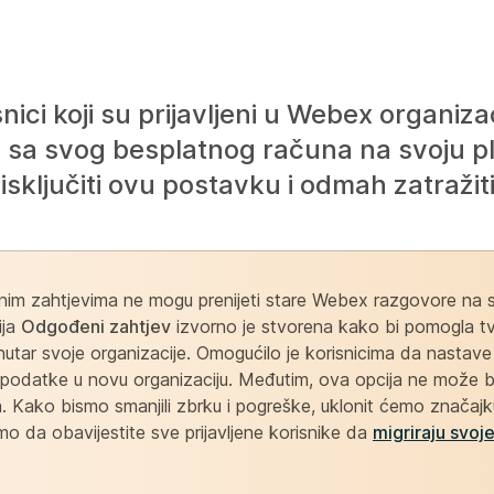
ci koji su prijavljeni u Webex organiza
ti sa svog besplatnog računa na svoju 
sključiti ovu postavku i odmah zatražiti
enim zahtjevima ne mogu prenijeti stare Webex razgovore na 
ija
Odgođeni zahtjev
izvorno je stvorena kako bi pomogla t
utar svoje organizacije. Omogućilo je korisnicima da nastave k
e podatke u novu organizaciju. Međutim, ova opcija ne može b
. Kako bismo smanjili zbrku i pogreške, uklonit ćemo značaj
 da obavijestite sve prijavljene korisnike da
migriraju svo