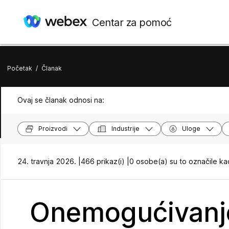
Centar za pomoć
Početak
/
Članak
Ovaj se članak odnosi na:
Proizvodi
Industrije
Uloge
24. travnja 2026. |
466 prikaz(i) |
0 osobe(a) su to označile ka
Onemogućivanj