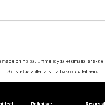
ämäpä on noloa. Emme löydä etsimääsi artikkeli
Siirry etusivulle tai yritä hakua uudelleen.
Etusivu
aitteet
Ratkaisut:
Resurssi
Tarvitsetko vastauksen?