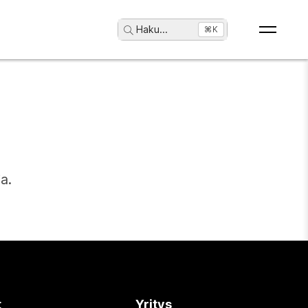
Haku
...
⌘K
a.
t
Yritys