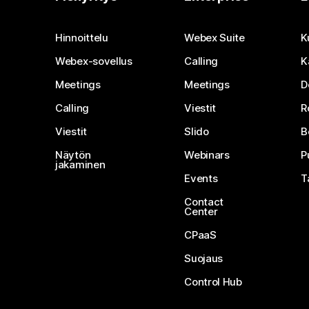
Hinnoittelu
Webex Suite
K
Webex-sovellus
Calling
K
Meetings
Meetings
D
Calling
Viestit
R
Viestit
Slido
B
Näytön
Webinars
P
jakaminen
Events
T
Contact
Center
CPaaS
Suojaus
Control Hub