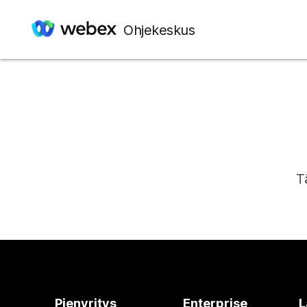
Ohjekeskus
T
Pienyritys
Enterprise
L