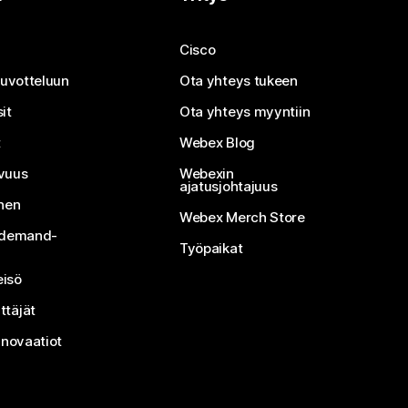
Cisco
neuvotteluun
Ota yhteys tukeen
it
Ota yhteys myyntiin
t
Webex Blog
vuus
Webexin
ajatusjohtajuus
inen
Webex Merch Store
n-demand-
Työpaikat
isö
ttäjät
nnovaatiot