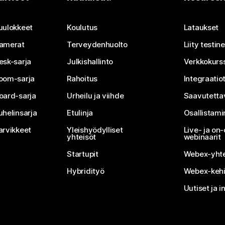
Lähetä kysymys
uulokkeet
Koulutus
Lataukset
amerat
Terveydenhuolto
Liity testi
esk-sarja
Julkishallinto
Verkkokurss
oom-sarja
Rahoitus
Integraatio
oard-sarja
Urheilu ja viihde
Saavutetta
uhelinsarja
Etulinja
Osallistam
arvikkeet
Yleishyödylliset
Live- ja o
yhteisöt
webinaarit
Startupit
Webex-yhte
Hybridityö
Webex-kehi
Uutiset ja i