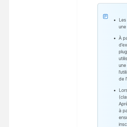
Les
une 
À p
d’e
plu
util
une
l’ut
de l
Lor
(cla
Apr
à p
ens
insc