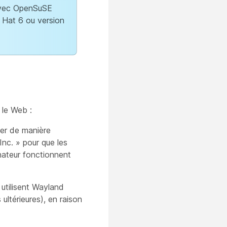
 avec OpenSuSE
d Hat 6 ou version
 le Web :
iver de manière
nc. » pour que les
nateur fonctionnent
utilisent Wayland
ltérieures), en raison