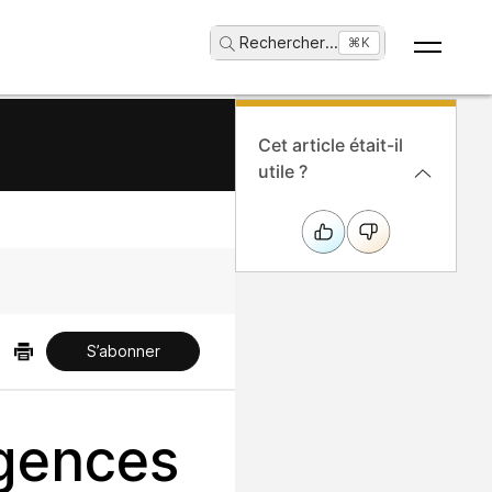
Rechercher
...
⌘K
Cet article était-il
utile ?
S’abonner
igences