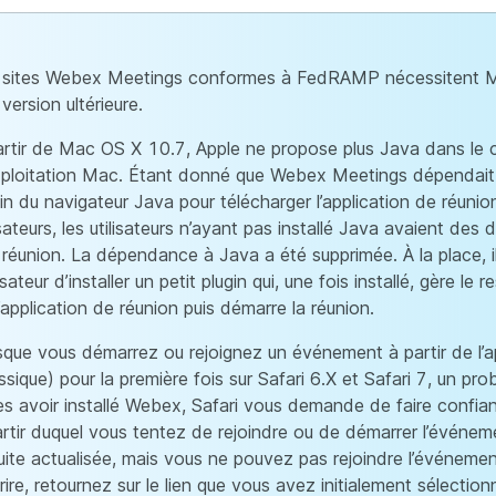
 sites Webex Meetings conformes à FedRAMP nécessitent 
version ultérieure.
artir de Mac OS X 10.7, Apple ne propose plus Java dans le
xploitation Mac. Étant donné que Webex Meetings dépendait
gin du navigateur Java pour télécharger l’application de réuni
isateurs, les utilisateurs n’ayant pas installé Java avaient des d
 réunion. La dépendance à Java a été supprimée. À la place, 
ilisateur d’installer un petit plugin qui, une fois installé, gère le r
’application de réunion puis démarre la réunion.
sque vous démarrez ou rejoignez un événement à partir de l’a
ssique) pour la première fois sur Safari 6.X et Safari 7, un pro
ès avoir installé Webex, Safari vous demande de faire confian
artir duquel vous tentez de rejoindre ou de démarrer l’événem
uite actualisée, mais vous ne pouvez pas rejoindre l’événeme
rire, retournez sur le lien que vous avez initialement sélectio