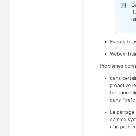
L
13
ul
Events (cla
Webex Train
Problèmes connus
dans certain
proactive l
fonctionnal
dans Firefo
Le partage 
comme systè
d’un problè