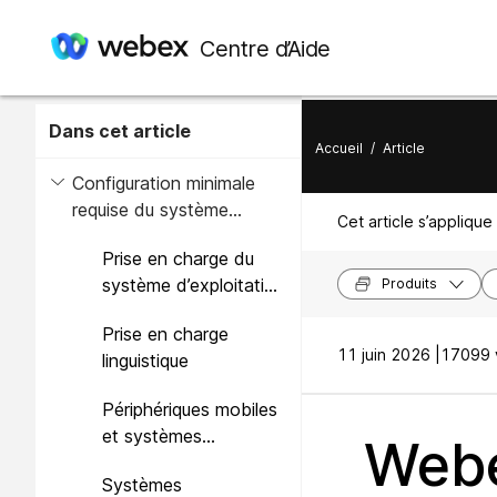
Centre d’Aide
Dans cet article
Accueil
/
Article
Configuration minimale
requise du système
Cet article s’applique 
Webex Meetings Suite
Prise en charge du
système d’exploitation
Produits
et du navigateur pour
Prise en charge
Webex Meetings Suite
11 juin 2026 |
17099 v
linguistique
Périphériques mobiles
et systèmes
Webe
d’exploitation pris en
Systèmes
charge