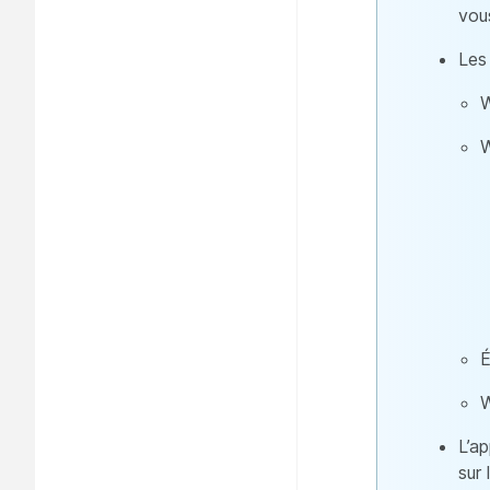
vou
Les
W
W
É
W
L’a
sur 