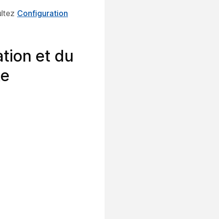
ultez
Configuration
tion et du
te