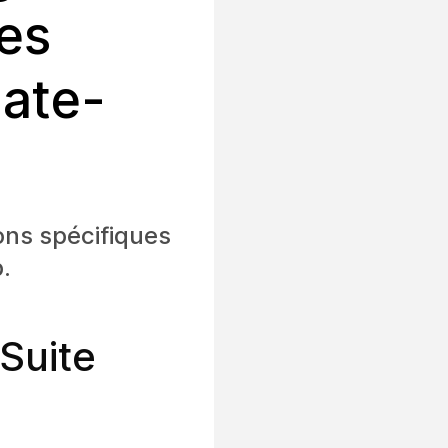
les
late-
ons spécifiques
.
Suite