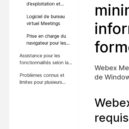
d’exploitation et
mini
navigateurs pris en
Logiciel de bureau
charge par l’application
info
virtuel Meetings
Meetings sur le Web
Prise en charge du
form
navigateur pour les
enregistrements MP4
Assistance pour les
centrés sur la vidéo
fonctionnalités selon la
sur le réseau
Webex Meet
plate-forme, services et
Problèmes connus et
de Windows
plates-formes
limites pour plusieurs
plates-formes
Webex
requi