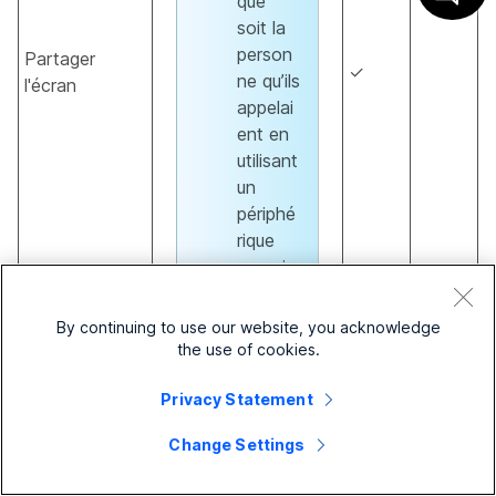
que
soit la
person
Partager
✓
ne qu’ils
l'écran
appelai
ent en
utilisant
un
périphé
rique
enregis
tré sur
le
By continuing to use our website, you acknowledge
Cloud
the use of cookies.
ou un
périphé
Privacy Statement
rique
Change Settings
sur site.
Le