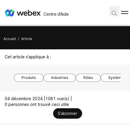
Centre d’Aide
Accueil
/
Article
Cet article s’applique à :
Produits
Industries
Rôles
Système d’ex
04 décembre 2024 |
1081 vue(s) |
0 personnes ont trouvé ceci utile
S’abonner