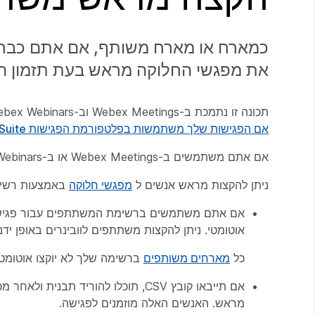
כמארח או מארח משותף, אם אתם כבר י
את מפגשי החלוקה מראש בעת תזמון הפגישה 
תכונה זו נתמכת ב-Webex Meetings וב-Webex Webinars. באפליקציית Webex, תכונה זו זמינה בפלטפורמת הפגישות Webex Suite שלנו.
אם הפגישות שלך משתמשות בפלטפורמת הפגישות Webex Suite
אם אתם משתמשים ב-Webex Meetings או ב-Webex Webinars בלינוקס, השתמשו באפליקציית האינטרנט שלנו עבור מפגשי חלוקה לשניים.
ניתן להקצות מראש אנשים ל
מפגשי חלוקה
באמצעות רשימת 
אם אתם משתמשים ברשימת המשתתפים עבור פגישות או
אוטומטי. ניתן להקצות משתתפים לוובינרים באופן ידני
כל
מארחים משותפים
ברשימה שלך לא יוקצו אוטומטי
אם תייבאו קובץ CSV, תוכלו להוריד
מראש. האנשים האלה מוזמנים לפגישה.