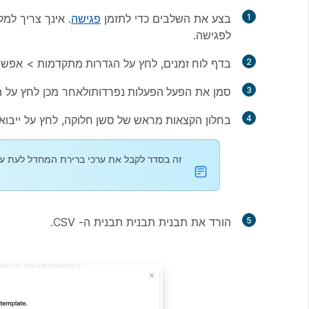
1
בצע את השלבים כדי לתזמן
פגישה
. אינך צריך ל
לפגישה.
2
בדף
לוח זמנים
, לחץ על
הגדרות מתקדמות
>
אפשרו
3
סמן את
הפעל הפעלות נפרדות
ולאחר מכן לחץ על
ה
4
בחלון
הקצאות מראש של סשן חלוקה
, לחץ על
ייבוא מ
זה בסדר לקבל את ערכי ברירת המחדל לעת עתה. מי
5
הורד את תבנית תבנית תבנית ה- CSV.