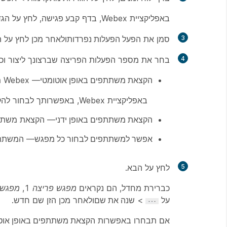
באפליקציית Webex, בדף
קבע פגישה
, לחץ על
הגד
3
סמן את
הפעל הפעלות נפרדות
ולאחר מכן לחץ על
ה
4
בחר את מספר הפעלות הפריצה שברצונך ליצור וכ
הקצאת משתתפים באופן אוטומטי
— Webex מחלק את המשתתפים שלך באופן שווה לכל אחת מההפעלות הבודדות.
באפליקציית Webex, באפשרותך לבחור להקצות את המארח המשותף לסשן חלוקה באופן אוטומטי.
הקצאת משתתפים באופן ידני
— הקצאת משתתפ
אפשר למשתתפים לבחור כל מפגש
— המשתתפים
5
לחץ על
הבא
.
כברירת מחדל, הם נקראים
מפגש פריצה 1
,
מפגש פ
על
>
שנה את שם
ולאחר מכן הזן שם חדש.
אם תבחרו באפשרות
הקצאת משתתפים באופן אוט