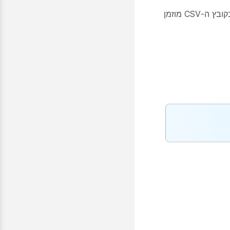
במתזמן. כל מי שאתה כולל בקובץ ה-CSV מוזמן