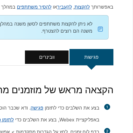
באפשרותך
להקצות
,
להעביר
או
להסיר משתתפים
במהלך ה
לא ניתן להקצות משתתפים לסשן משנה במהלך 
משנה הם רוצים להצטרף.
פגישות
וובינרים
הקצאה מראש של מוזמנים מ
1
בצע את השלבים כדי לתזמן
פגישה
. ודא שכבר הו
באפליקציית Webex, בצע את השלבים כדי
לתזמן 
2
בדף
לוח זמנים
, לחץ על
הגדרות מתקדמות
>
אפשרו