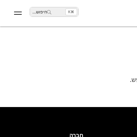
חיפוש
...
⌘K
ש.
חברה