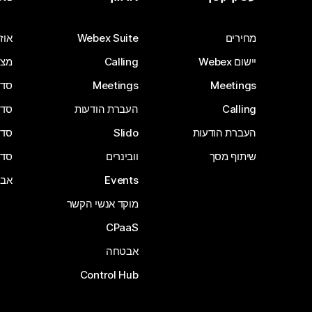
מחירים
Webex Suite
אוזנ
יישום Webex
Calling
מצל
Meetings
Meetings
סדרת 
Calling
העברת הודעות
סדרת 
העברת הודעות
Slido
סדרת 
שיתוף מסך
וובינרים
סדרת 
Events
אבי
מוקד אנשי הקשר
CPaaS
אבטחה
Control Hub