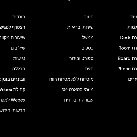
שלח שאלה
יות
חינוך
הורדות
מות
שירותי בריאות
הצטרף לפגיש
Desk
ממשל
שיעורים מקוונ
Room
כספים
שילובים
Board
ספורט ובידור
נגישות
Phone
חזית
הכללה
זרים
מוסדות ללא מטרות רווח
וובינרים בזמן
מיזמי סטארט-אפ
קהילת Webex
עבודה היברידית
Webex למפתחים
חדשות וחידוש