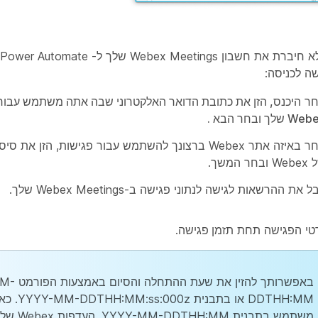
ה לכניסה:
חר
היכנס, הזן את כתובת הדואר האלקטרוני שבה אתה משתמש עבור 
W שלך ובחר הבא
.
בחר באיזה אתר Webex ברצונך להשתמש עבור פגישות, הזן א
We ובחר
המשך
.
ל
את ההרשאות לגישה לנתוני פגישה ב-Webex Meetings שלך.
רטי הפגישה תחת
תזמן פגישה
.
באפשרותך להזין 
DDTHH:MM או בתבנ
משתמש בתבנית :MM