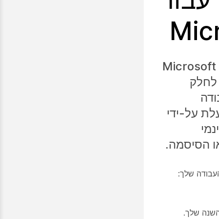
Mic
Web של Cisco עבור Microsoft Power
Automa, באפשרותך להפוך את תזמון פגישת Webex לחלק
ודה
כאשר היא מופעלת על-ידי
נמי