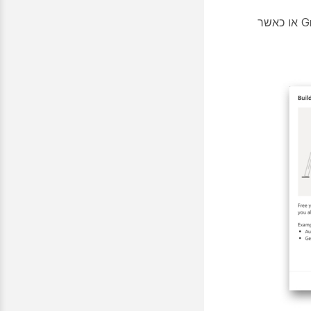
לדוגמה, האירוע יכול להיות כאשר הודעת דואר אלקטרוני חדשה מגיעה ל- Gmail או כאשר