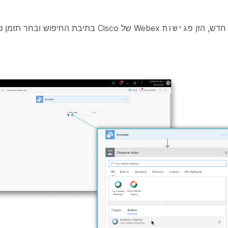
חדש
, הזן
Webex של Cisco בתיבת החיפוש ובחר
תזמן פ
פגישות