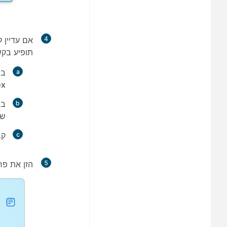
4
תופיע בקש
ב
ebex
של bex
קב
5
הזן את פ