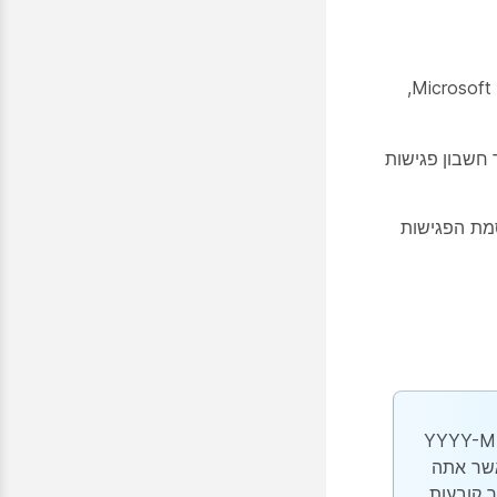
אם עדיין לא חיברת את חשבון Webex Meetings שלך ל- Microsoft Power Automate,
חשבון פגישות
ת סיסמת הפגישות
את שעת ההתחלה והסיום באמצעות הפורמט YYYY-MM-
ית YYYY-MM-DDTHH:MM:ss:000z. כאשר אתה
YYYY-MM-DDTHH, העדפות Webex שלך קובעות