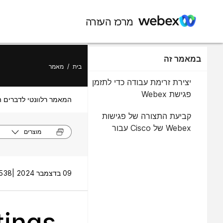
מרכז העזרה
במאמר זה
בית
/
מאמר
יצירת זרימת עבודה כדי לתזמן
פגישת Webex
המאמר רלוונטי לדברים ה
קביעת התצורה של פגישות
Webex של Cisco עבור
מוצרים
Microsoft Power
Automate
09 בדצמבר 2024 |
538 תצוגות 