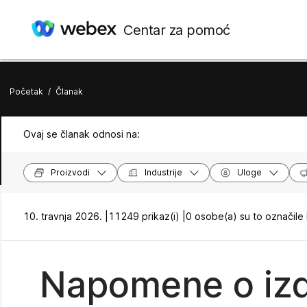
Centar za pomoć
Početak
/
Članak
Ovaj se članak odnosi na:
Proizvodi
Industrije
Uloge
10. travnja 2026. |
11249 prikaz(i) |
0 osobe(a) su to označile
Napomene o iz