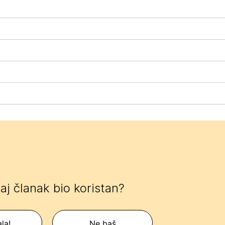
 taj članak bio koristan?
la!
Ne baš