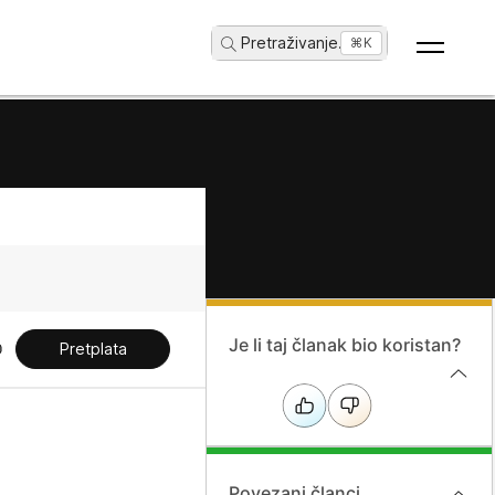
Pretraživanje
...
⌘K
Je li taj članak bio koristan?
Pretplata
Povezani članci