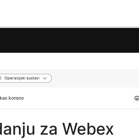
Operacijski sustavi
 kao korisno
danju za Webex