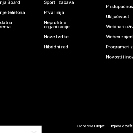
rija Board
Sport i zabava
Pristupačnos
rije telefona
Prva linija
Uključivost
datna
Neprofitne
rema
organizacije
Webinari uživ
Nove tvrtke
Webex zajed
Hibridni rad
Programeri 
Novosti i ino
Odredbe i uvjeti
Izjava o zašti