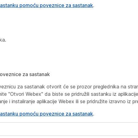
sastanku pomoću poveznice za sastanak
.
ka.
oveznice za sastanak
nicu za sastanak otvorit će se prozor preglednika na strani
nite "Otvori Webex" da biste se pridružili sastanku iz aplikaci
je i instaliranje aplikacije Webex ili se pridružite izravno iz p
sastanku pomoću poveznice za sastanak
.