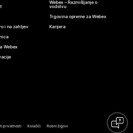
Webex – Razmišljanje o
t
vodstvu
Trgovina opreme za Webex
o i na zahtjev
Karijera
nica
za Webex
vacije
ti privatnosti
Kolačići
Robni žigovi