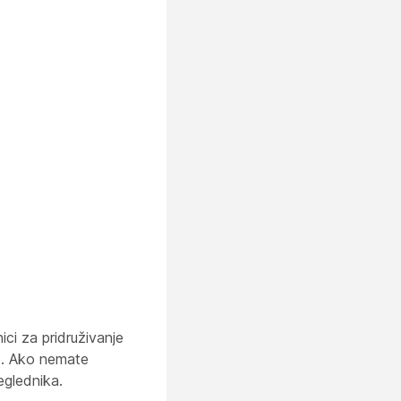
ci za pridruživanje
je. Ako nemate
reglednika.