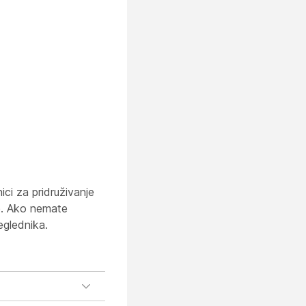
ci za pridruživanje
je. Ako nemate
reglednika.