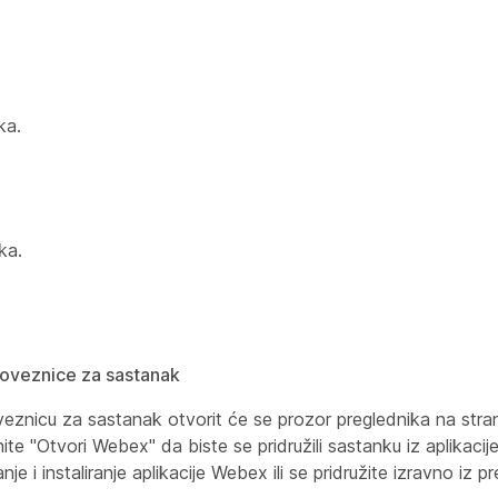
ka.
ka.
oveznice za sastanak
nicu za sastanak otvorit će se prozor preglednika na strani
nite "Otvori Webex" da biste se pridružili sastanku iz aplikaci
je i instaliranje aplikacije Webex ili se pridružite izravno iz p