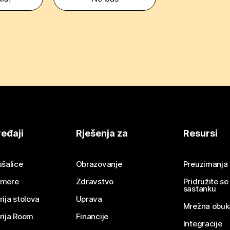
eđaji
Rješenja za
Resursi
ušalice
Obrazovanje
Preuzimanja
mere
Zdravstvo
Pridružite s
sastanku
rija stolova
Uprava
Mrežna obuk
rija Room
Financije
Integracije