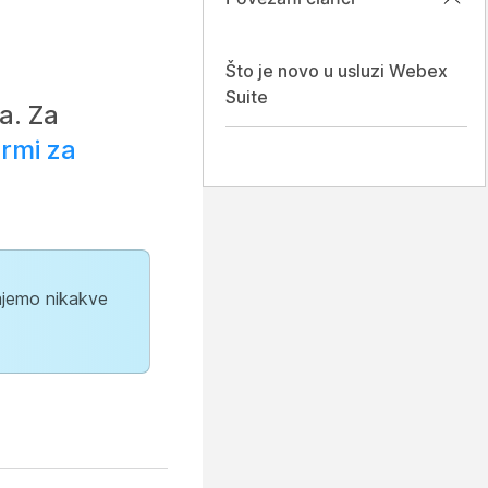
Što je novo u usluzi Webex
Suite
a. Za
ormi za
dajemo nikakve