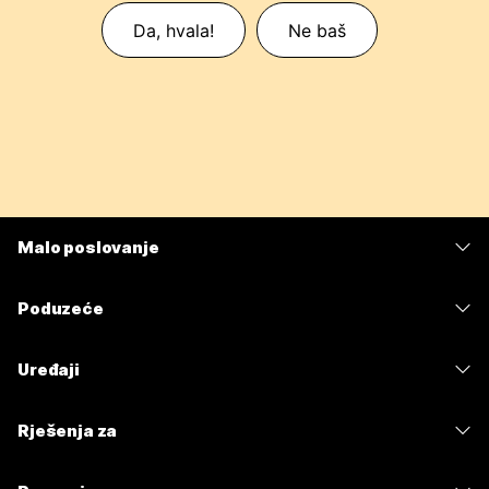
Da, hvala!
Ne baš
Malo poslovanje
Cijene
Poduzeće
Aplikacija Webex
Webex Suite
Uređaji
Sastanci
Calling
Slušalice
Calling
Rješenja za
Sastanci
Kamere
Poruke
Obrazovanje
Poruke