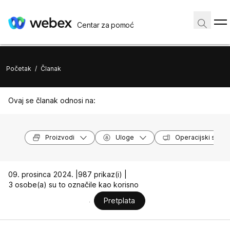
Centar za pomoć
Početak
/
Članak
Ovaj se članak odnosi na:
Proizvodi
Uloge
Operacijski susta
09. prosinca 2024. |
987 prikaz(i) |
3 osobe(a) su to označile kao korisno
Pretplata