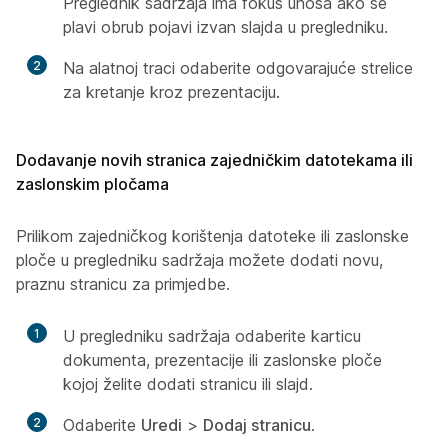
Preglednik sadržaja ima fokus unosa ako se
plavi obrub pojavi izvan slajda u pregledniku.
2
Na alatnoj traci odaberite odgovarajuće strelice
za kretanje kroz prezentaciju.
Dodavanje novih stranica zajedničkim datotekama ili
zaslonskim pločama
Prilikom zajedničkog korištenja datoteke ili zaslonske
ploče u pregledniku sadržaja možete dodati novu,
praznu stranicu za primjedbe.
1
U pregledniku sadržaja odaberite karticu
dokumenta, prezentacije ili zaslonske ploče
kojoj želite dodati stranicu ili slajd.
2
Odaberite
Uredi
>
Dodaj stranicu
.