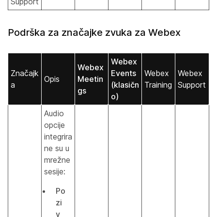
Support
Podrška za značajke zvuka za Webex
Webex
Webex
Značajk
Events
Webex
Webex
Opis
Meetin
a
(klasičn
Training
Support
gs
o)
Audio
opcije
integrira
ne su u
mrežne
sesije:
Po
zi
v