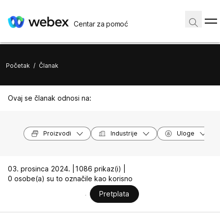
Centar za pomoć
Početak
/
Članak
Ovaj se članak odnosi na:
Proizvodi
Industrije
Uloge
03. prosinca 2024. |
1086 prikaz(i) |
0 osobe(a) su to označile kao korisno
Pretplata