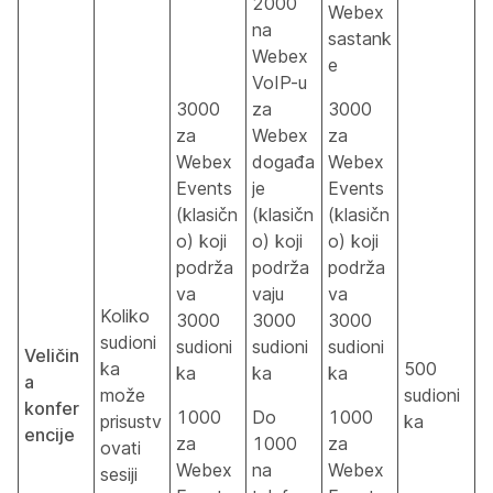
2000
Webex
na
sastank
Webex
e
VoIP-u
3000
za
3000
za
Webex
za
Webex
događa
Webex
Events
je
Events
(klasičn
(klasičn
(klasičn
o) koji
o) koji
o) koji
podrža
podrža
podrža
va
vaju
va
Koliko
3000
3000
3000
sudioni
sudioni
sudioni
sudioni
Veličin
ka
500
ka
ka
ka
a
može
sudioni
konfer
1000
Do
1000
prisustv
ka
encije
za
1000
za
ovati
Webex
na
Webex
sesiji