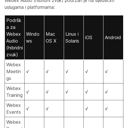
Webex Audio (hibridni zvuk) podržan je na sljedećim
uslugama i platformama:
Podršk
a za
Webex
Windo
Mac
Linux i
iOS
Android
Audio
ws
OS X
Solaris
(hibridni
zvuk)
Webex
Meetin
√
√
√
√
√
gs
Webex
√
√
√
√
√
Training
Webex
√
√
√
√
Events
Webex