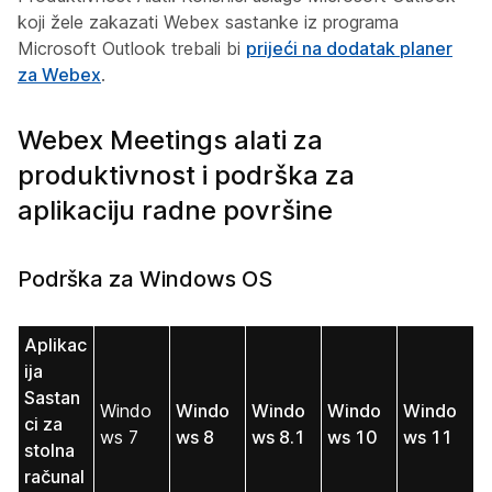
koji žele zakazati Webex sastanke iz programa
Microsoft Outlook trebali bi
prijeći na dodatak planer
za Webex
.
Webex Meetings alati za
produktivnost i podrška za
aplikaciju radne površine
Podrška za Windows OS
Aplikac
ija
Sastan
Windo
Windo
Windo
Windo
Windo
ci za
ws 7
ws 8
ws 8.1
ws 10
ws 11
stolna
računal