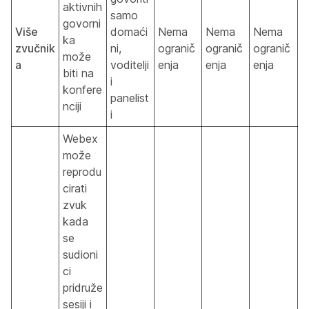
aktivnih
samo
govorni
Više
domaći
Nema
Nema
Nema
ka
zvučnik
ni,
ogranič
ogranič
ogranič
može
a
voditelji
enja
enja
enja
biti na
i
konfere
panelist
nciji
i
Webex
može
reprodu
cirati
zvuk
kada
se
sudioni
ci
pridruže
sesiji i