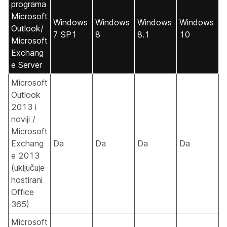
programa
Microsoft
Windows
Windows
Windows
Windows
Outlook/
7 SP1
8
8.1
10
Microsoft
Exchang
e Server
Microsoft
Outlook
2013 i
noviji /
Microsoft
Exchang
Da
Da
Da
Da
e 2013
(uključuje
hostirani
Office
365)
Microsoft