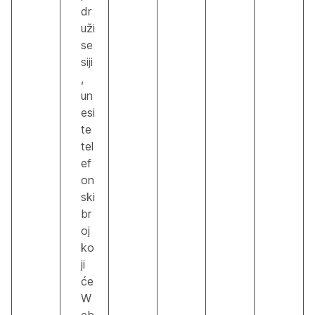
dr
uži
se
siji
,
un
esi
te
tel
ef
on
ski
br
oj
ko
ji
će
W