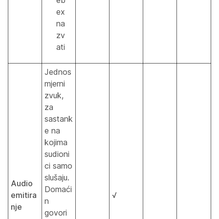
eb
ex
na
zv
ati
Jednos
mjerni
zvuk,
za
sastank
e na
kojima
sudioni
ci samo
slušaju.
Audio
Domaći
emitira
√
n
nje
govori