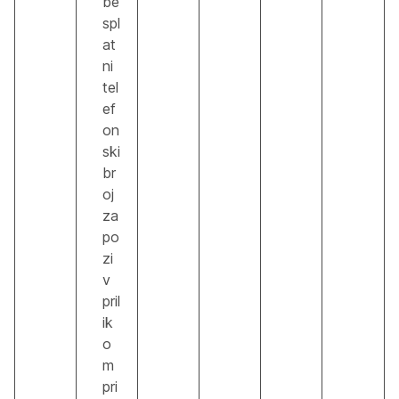
be
spl
at
ni
tel
ef
on
ski
br
oj
za
po
zi
v
pril
ik
o
m
pri