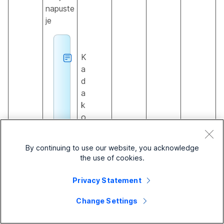
napuste
je
K
a
d
a
k
o
ri
st
By continuing to use our website, you acknowledge
it
the use of cookies.
e
o
Privacy Statement
p
ci
Change Settings
ju