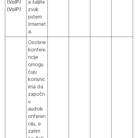
(VoIP)
a šaljite
(VoIP)
zvuk
putem
Internet
a.
Osobne
konfere
ncije
omogu
ćuju
korisnic
ima da
započn
u
audiok
onferen
ciju, a
zatim