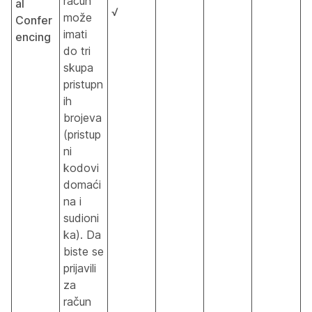
račun
al
√
može
Confer
imati
encing
do tri
skupa
pristupn
ih
brojeva
(pristup
ni
kodovi
domaći
na i
sudioni
ka). Da
biste se
prijavili
za
račun