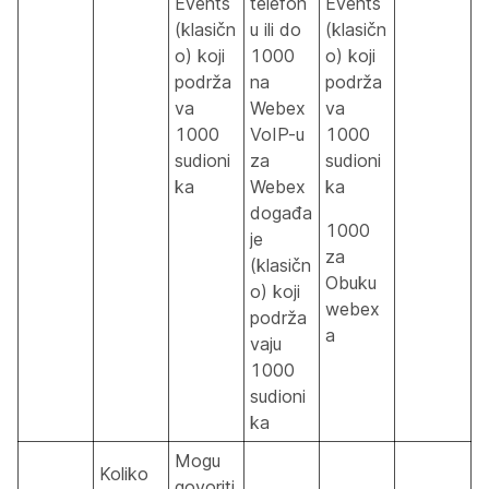
Events
telefon
Events
(klasičn
u ili do
(klasičn
o) koji
1000
o) koji
podrža
na
podrža
va
Webex
va
1000
VoIP-u
1000
sudioni
za
sudioni
ka
Webex
ka
događa
1000
je
za
(klasičn
Obuku
o) koji
webex
podrža
a
vaju
1000
sudioni
ka
Mogu
Koliko
govoriti