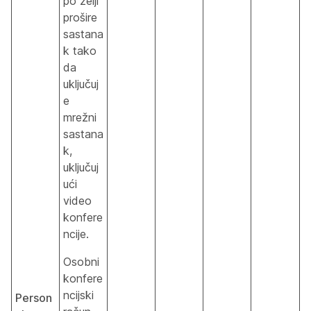
po želji
prošire
sastana
k tako
da
uključuj
e
mrežni
sastana
k,
uključuj
ući
video
konfere
ncije.
Osobni
konfere
ncijski
Person