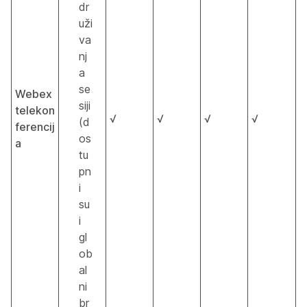
dr
uži
va
nj
a
se
Webex
siji
telekon
√
√
√
√
(d
ferencij
os
a
tu
pn
i
su
i
gl
ob
al
ni
br