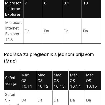
Microsof
7
8
8.1
10
t Internet
Explorer
Microsoft
Internet
Da
Da
Da
Da
Explorer
11.0
Podrška za preglednik s jednom prijavom
(Mac)
Mac
Mac
Mac
Mac
Mac
Safari
OS
OS
OS
OS
OS
verzija
10.11
10.12
10.13
10.14
10.15
Safari
9.x
Da
Da
Da
Da
Da