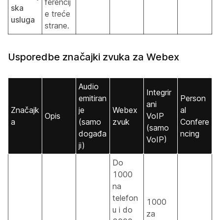
ferencij
ska
e treće
usluga
strane.
Usporedbe značajki zvuka za Webex
Audio
Integrir
emitiran
Person
ani
Značajk
je
Webex
al
Opis
VoIP
a
(samo
zvuk
Confere
(samo
događa
ncing
VoIP)
ji)
Do
1000
na
telefon
1000
u i do
za