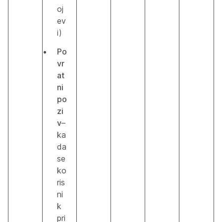
oj
ev
i)
Po
vr
at
ni
po
zi
v
–
ka
da
se
ko
ris
ni
k
pri