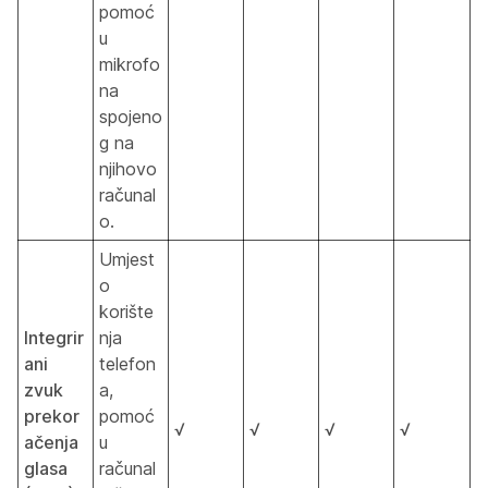
pomoć
u
mikrofo
na
spojeno
g na
njihovo
računal
o.
Umjest
o
korište
Integrir
nja
ani
telefon
zvuk
a,
prekor
pomoć
√
√
√
√
ačenja
u
glasa
računal