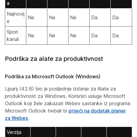
a
Najnovij
Ne
Ne
Ne
Da
Da
e
Spori
Ne
Ne
Ne
Da
Da
kanal
Podrška za alate za produktivnost
Podrška za Microsoft Outlook (Windows)
Lipanj (42.6) bio je posljednje izdanje za Alate za
produktivnost za Windows. Korisnici usluge Microsoft
Outlook koji žele zakazati Webex sastanke iz programa
Microsoft Outlook trebali bi
prijeći na dodatak planer
za Webex
.
Verzija