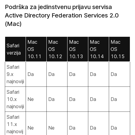
Podrška za jedinstvenu prijavu servisa
Active Directory Federation Services 2.0
(Mac)
Mac
Mac
Mac
Mac
Mac
Safari
OS
OS
OS
OS
OS
verzija
10.11
10.12
10.13
10.14
10.15
Safari
9.x
Da
Da
Da
Da
Da
najnoviji
Safari
10.x
Ne
Da
Da
Da
Da
najnoviji
Safari
11.x
Ne
Ne
Da
Da
Da
najnovij