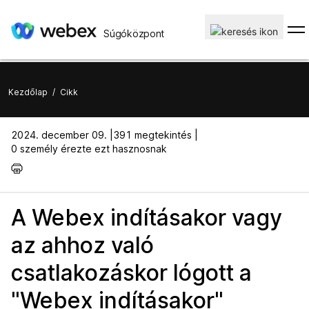
Súgóközpont
Kezdőlap
/
Cikk
2024. december 09. |
391 megtekintés |
0 személy érezte ezt hasznosnak
A Webex indításakor vagy
az ahhoz való
csatlakozáskor lógott a
"Webex indításakor"