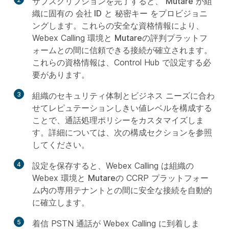
サブスクリプションを完了すると、
Mutare
が組
織に固有の
会社 ID
と
秘密キー
をプロビジョニ
ングします。これらの安全な資格情報により、
Webex Calling 環境と
Mutare
の評判プラットフ
ォームとの間に信頼できる接続が確立されます。
これらの資格情報は、Control Hub で設定する必
要があります。
3
組織のセキュリティ体制とビジネス ニーズに合わ
せてレピュテーションしきい値レベルを構成する
ことで、通話処理ポリシーをカスタマイズしま
す。詳細については、次の構成セクションを参照
してください。
4
設定を保存すると、Webex Calling は組織の
Webex 環境と
Mutare
の CCRP プラットフォー
ム内の専用テナントとの間に安全な接続を自動的
に確立します。
5
着信 PSTN 通話が Webex Calling に到着しま