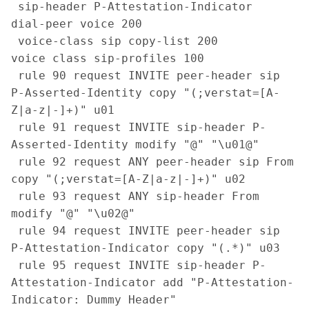
 sip-header P-Attestation-Indicator

dial-peer voice 200

 voice-class sip copy-list 200

voice class sip-profiles 100

 rule 90 request INVITE peer-header sip 
P-Asserted-Identity copy "(;verstat=[A-
Z|a-z|-]+)" u01

 rule 91 request INVITE sip-header P-
Asserted-Identity modify "@" "\u01@"

 rule 92 request ANY peer-header sip From 
copy "(;verstat=[A-Z|a-z|-]+)" u02

 rule 93 request ANY sip-header From 
modify "@" "\u02@"

 rule 94 request INVITE peer-header sip 
P-Attestation-Indicator copy "(.*)" u03

 rule 95 request INVITE sip-header P-
Attestation-Indicator add "P-Attestation-
Indicator: Dummy Header"
