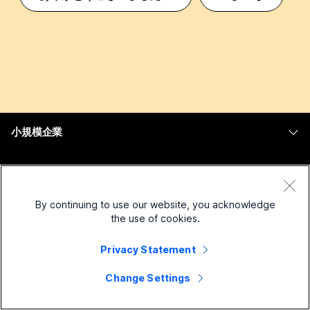
小規模企業
価格
エンタープライズ
Webex アプリ
Webex スイート
By continuing to use our website, you acknowledge
デバイス
Meetings
the use of cookies.
Calling
ヘッドセット
Calling
次のためのソリューション:
Privacy Statement
Meetings
カメラ
メッセージング
教育
Change Settings
メッセージング
リソース
Desk シリーズ
画面共有
ヘルスケア
Slido