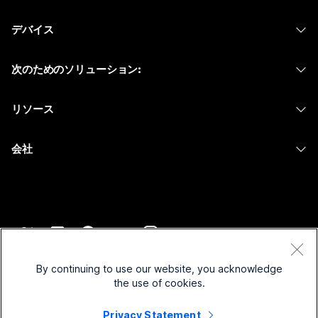
Webex アプリ
Webex スイート
何をお探しですか?
デバイス
Meetings
Calling
ヘッドセット
Calling
質問を投稿してください
次のためのソリューション:
Meetings
カメラ
メッセージング
教育
メッセージング
リソース
Desk シリーズ
画面共有
ヘルスケア
Slido
ダウンロード
Room シリーズ
会社
行政
ウェビナー
テストミーティングに参加
Board シリーズ
Cisco
財務
Events
オンラインクラス
Phone シリーズ
サポートへお問い合わせ
スポーツとエンターテインメント
Contact Center
インテグレーション
アクセサリ
セールスに問い合わせ
フロントライン
CPaaS
アクセシビリティ
利用規約
Webex Blog
非営利
セキュリティ
By continuing to use our website, you acknowledge
インクルージョン
プライバシーステートメント
the use of cookies.
Webex ソート リーダーシップ
スタートアップ
Control Hub
クッキー
ライブ & オンデマンド ウェビナー
Privacy Statement
Webex Merch Store
商標
ハイブリッド ワーク