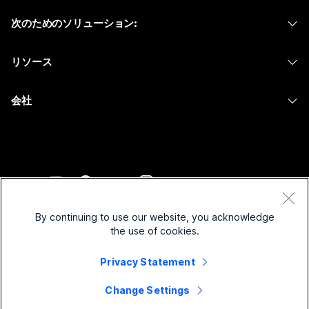
ヘッドセット
Calling
次のためのソリューション:
Meetings
カメラ
メッセージング
教育
メッセージング
リソース
Desk シリーズ
画面共有
ヘルスケア
Slido
ダウンロード
Room シリーズ
会社
行政
ウェビナー
テストミーティングに参加
Board シリーズ
Cisco
財務
Events
オンラインクラス
Phone シリーズ
サポートへお問い合わせ
スポーツとエンターテインメント
Contact Center
インテグレーション
アクセサリ
セールスに問い合わせ
フロントライン
CPaaS
アクセシビリティ
利用規約
Webex Blog
非営利
セキュリティ
By continuing to use our website, you acknowledge
インクルージョン
プライバシーステートメント
the use of cookies.
Webex ソート リーダーシップ
スタートアップ
Control Hub
クッキー
ライブ & オンデマンド ウェビナー
Privacy Statement
Webex Merch Store
商標
ハイブリッド ワーク
Webex Community
©
2026
Cisco and/or its affiliates. All rights reserved.
キャリア
Change Settings
Webex Developers