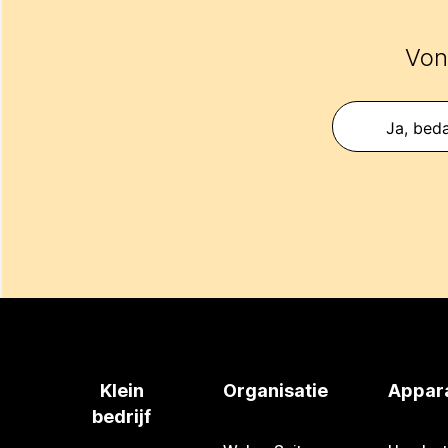
Vond
Ja, beda
Klein
Organisatie
Appar
bedrijf