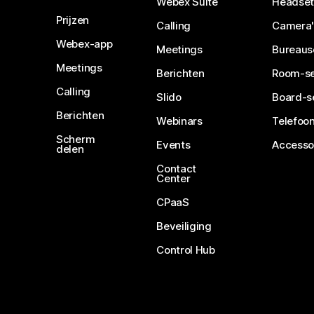
Webex Suite
Headset
Prijzen
Calling
Camera'
Webex-app
Meetings
Bureaus
Meetings
Berichten
Room-se
Calling
Slido
Board-s
Berichten
Webinars
Telefoon
Scherm
Events
Accesso
delen
Contact
Center
CPaaS
Beveiliging
Control Hub