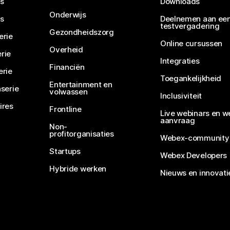
s
Downloads
Onderwijs
s
Deelnemen aan ee
testvergadering
Gezondheidszorg
erie
Online cursussen
Overheid
rie
Integraties
Financiën
erie
Toegankelijkheid
Entertainment en
serie
volwassen
Inclusiviteit
ires
Frontline
Live webinars en w
aanvraag
Non-
profitorganisaties
Webex-community
Startups
Webex Developers
Hybride werken
Nieuws en innovati