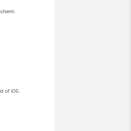
scherm:
d of iOS.