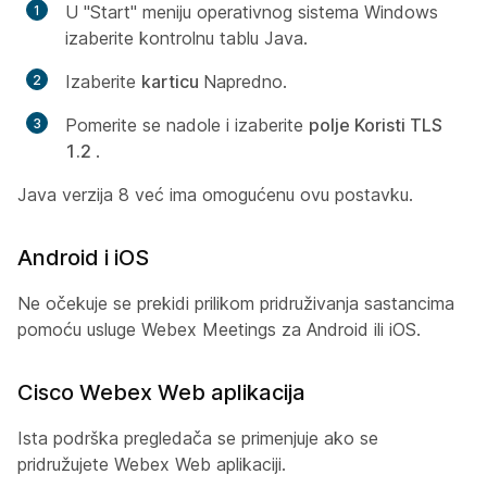
U "Start" meniju operativnog sistema Windows
izaberite kontrolnu tablu Java.
Izaberite
karticu
Napredno.
Pomerite se nadole i izaberite
polje Koristi TLS
1.2
.
Java verzija 8 već ima omogućenu ovu postavku.
Android i iOS
Ne očekuje se prekidi prilikom pridruživanja sastancima
pomoću usluge Webex Meetings za Android ili iOS.
Cisco Webex Web aplikacija
Ista podrška pregledača se primenjuje ako se
pridružujete Webex Web aplikaciji.