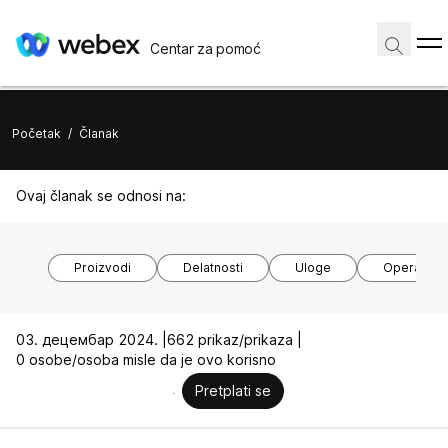
Centar za pomoć
Početak
/
Članak
Ovaj članak se odnosi na:
Proizvodi
Delatnosti
Uloge
Operativni
03. децембар 2024. |
662 prikaz/prikaza |
0 osobe/osoba misle da je ovo korisno
Pretplati se