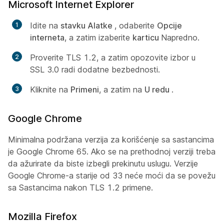
Microsoft Internet Explorer
Idite na
stavku Alatke
, odaberite
Opcije
interneta
, a zatim izaberite
karticu
Napredno.
Proverite TLS 1.2, a zatim opozovite izbor u
SSL 3.0 radi dodatne bezbednosti.
Kliknite na
Primeni
, a zatim na
U redu
.
Google Chrome
Minimalna podržana verzija za korišćenje sa sastancima
je Google Chrome 65. Ako se na prethodnoj verziji treba
da ažurirate da biste izbegli prekinutu uslugu. Verzije
Google Chrome-a starije od 33 neće moći da se povežu
sa Sastancima nakon TLS 1.2 primene.
Mozilla Firefox