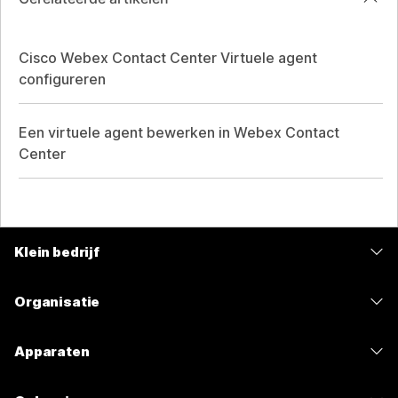
Cisco Webex Contact Center Virtuele agent
configureren
Een virtuele agent bewerken in Webex Contact
Center
Klein bedrijf
Prijzen
Organisatie
Webex-app
Webex Suite
Apparaten
Meetings
Calling
Headsets
Calling