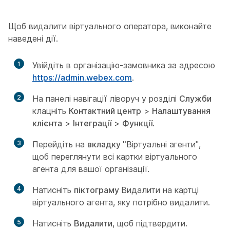
Щоб видалити віртуального оператора, виконайте
наведені дії.
1
Увійдіть в організацію-замовника за адресою
https://admin.webex.com
.
2
На панелі навігації ліворуч у розділі
Служби
клацніть
Контактний центр
>
Налаштування
клієнта
>
Інтеграції
>
Функції
.
3
Перейдіть на
вкладку "
Віртуальні агенти",
щоб переглянути всі картки віртуального
агента для вашої організації.
4
Натисніть
піктограму
Видалити на картці
віртуального агента, яку потрібно видалити.
5
Натисніть
Видалити
, щоб підтвердити.