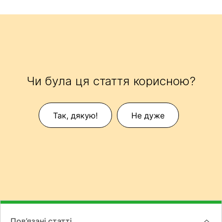
Чи була ця стаття корисною?
Так, дякую!
Не дуже
Пов’язані статті