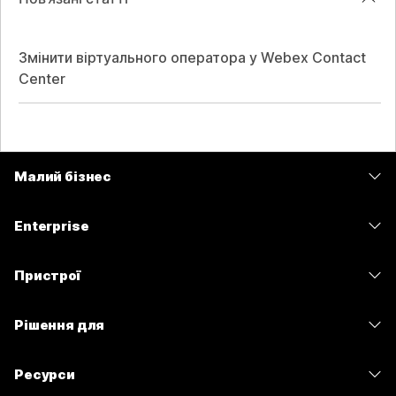
Змінити віртуального оператора у Webex Contact
Center
Малий бізнес
Тарифи
Enterprise
Програма Webex
Webex Suite
Пристрої
Наради
Calling
Гарнітури
Calling
Рішення для
Наради
Камери
Обмін повідомленнями
Освітні заклади
Обмін повідомленнями
Ресурси
Серія настільних пристроїв
Спільний доступ до екрана
Медичні установи