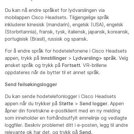
Du kan nå endre språket for lydvarslingen via
mobilappen Cisco Headsets. Tilgjengelige språk
inkluderer kinesisk (mandarin), engelsk (USA), engelsk
(Storbritannia), fransk, tysk, italiensk, japansk, koreansk,
portugisisk (Brasil), russisk og spansk.
For å endre språk for hodetelefonene i Cisco Headsets
appen, trykk på
Innstillinger
>
Lydvarsling>
språk
. Velg
ønsket språk og trykk på
Fortsett
. VR-brillene
oppdateres når de bytter til et annet språk.
Send feilsøkingslogger
Du kan sende hodetelefonlogger i Cisco Headsets
appen når du trykker på
Støtte
>
Send logger
. Appen
åpner din foretrukne e-postklient med en ny melding
som inneholder en forhåndsutfylt emnelinje og vedlagte
loggfiler. Beskriv problemet ditt i e-posten, legg til andre
relevante ok har det, og trykk på
Send
.