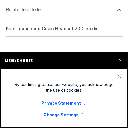
Relaterte artikler
Kom i gang med Cisco Headset 730-en din
Liten bedrift
Priser
Bedrift
Webex-app
By continuing to use our website, you acknowledge
Webex Suite
the use of cookies.
Enheter
Møter
Calling
Privacy Statement
Hodesett
Calling
Løsninger for
Møter
Kameraer
Change Settings
Meldinger
Utdanning
Meldinger
Ressurser
Skrivebord-serien
Skjermdeling