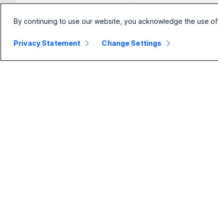
By continuing to use our website, you acknowledge the use of
Privacy Statement
Change Settings
Pequena
Empresa
Di
empresa
Webex
Fo
Suite
ou
Preços
Calling
Câ
Aplicativo Webex
Meetings
Sé
Meetings
Mensagens
Sé
Calling
Slido
Sé
Mensagens
Webinars
Sé
Compartilhamento
te
de tela
Eventos
Ac
Contact