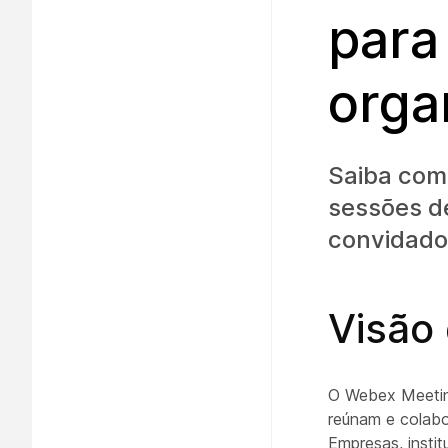
para
orga
Saiba com
sessões d
convidado
Visão
O Webex Meetings
reúnam e colab
Empresas, insti