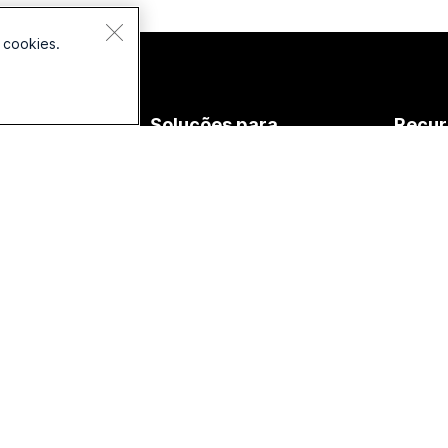
 cookies.
spositivos
Soluções para
Recur
nes de
Educação
Downlo
vido
Assistência médica
Entrar 
meras
de test
Governo
rie de mesa
Aulas o
Financeiro
rie de salas
Integra
Esportes e
rie de placas
entretenimento
Acessib
rie de
Linha de frente
Inclusi
lefone
Organizações sem fins
Webinar
essórios
lucrativos
deman