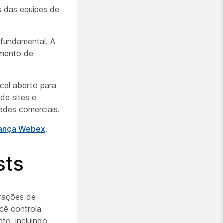
s das equipes de
 fundamental. A
amento de
cal aberto para
de sites e
ades comerciais.
rança Webex
.
sts
urações de
cê controla
to, incluindo