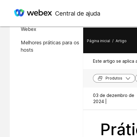
Neste artigo
Central de ajuda
Visão geral da segurança
Webex
Página inicial
/
Artigo
Melhores práticas para os
hosts
Este artigo se aplica 
Produtos
03 de dezembro de
2024 |
Prát