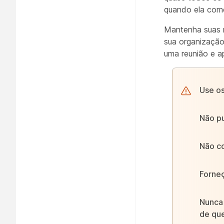
quando ela come
Mantenha suas r
sua organização
uma reunião e a
Use os
Não pu
Não co
Forneç
Nunca 
de qu