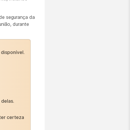
 de segurança da
união, durante
disponível.
 delas.
ter certeza