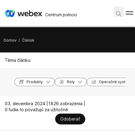
Centrum pomoci
Domov
/
Článok
Téma článku:
Produkty
Roly
Operačné systémy
03. decembra 2024 |
1826 zobrazenia |
0 ľudia to považujú za užitočné
Odoberať