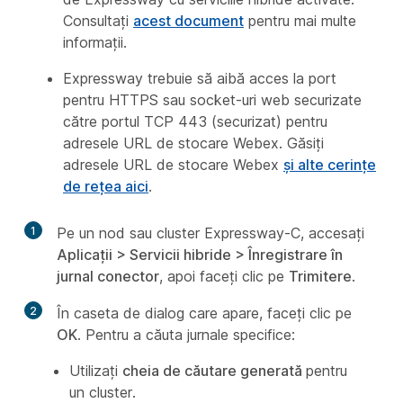
Consultați
acest document
pentru mai multe
informații.
Expressway trebuie să aibă acces la port
pentru HTTPS sau socket-uri web securizate
către portul TCP 443 (securizat) pentru
adresele URL de stocare Webex. Găsiți
adresele URL de stocare Webex
și alte cerințe
de rețea aici
.
1
Pe un nod sau cluster Expressway-C, accesați
Aplicații
>
Servicii hibride
>
Înregistrare în
jurnal conector
, apoi faceți clic pe
Trimitere
.
2
În caseta de dialog care apare, faceți clic pe
OK
. Pentru a căuta jurnale specifice:
Utilizați
cheia de căutare generată
pentru
un cluster.