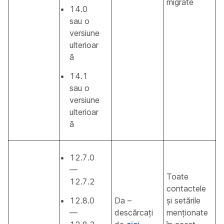
migrate
14.0
sau o
versiune
ulterioar
ă
14.1
sau o
versiune
ulterioar
ă
12.7.0
—
Toate
12.7.2
contactele
12.8.0
Da –
și setările
—
descărcați
menționate