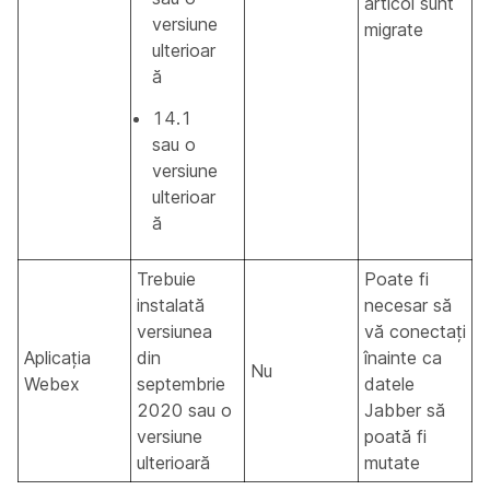
articol sunt
versiune
migrate
ulterioar
ă
14.1
sau o
versiune
ulterioar
ă
Trebuie
Poate fi
instalată
necesar să
versiunea
vă conectați
Aplicația
din
înainte ca
Nu
Webex
septembrie
datele
2020 sau o
Jabber să
versiune
poată fi
ulterioară
mutate