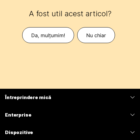
A fost util acest articol?
Da, mulțumim!
Nu chiar
Întreprindere mică
Prețuri
Enterprise
Aplicația Webex
Webex Suite
Dispozitive
Meetings
Calling