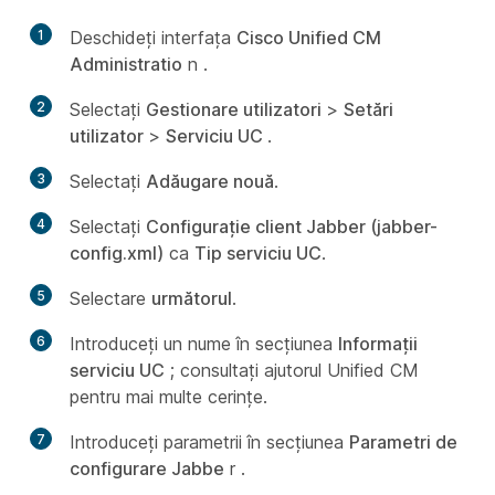
1
Deschideți interfața
Cisco Unified CM
Administratio
n .
2
Selectați
Gestionare utilizatori
>
Setări
utilizator
>
Serviciu UC
.
3
Selectați
Adăugare nouă
.
4
Selectați
Configurație client Jabber (jabber-
config.xml)
ca
Tip serviciu UC
.
5
Selectare
următorul
.
6
Introduceți un nume în secțiunea
Informații
serviciu UC
; consultați ajutorul Unified CM
pentru mai multe cerințe.
7
Introduceți parametrii în secțiunea
Parametri de
configurare Jabbe
r .