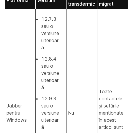
Platformă
Versiuni
transdermic
migrat
12.7.3
sau o
versiune
ulterioar
ă
12.8.4
sau o
versiune
ulterioar
ă
Toate
12.9.3
contactele
Jabber
sau o
și setările
pentru
versiune
Nu
menționate
Windows
ulterioar
în acest
ă
articol sunt