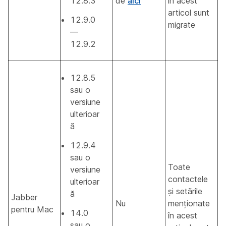
12.8.3
de
aici
în acest
articol sunt
12.9.0
migrate
—
12.9.2
12.8.5
sau o
versiune
ulterioar
ă
12.9.4
sau o
Toate
versiune
contactele
ulterioar
și setările
ă
Jabber
Nu
menționate
pentru Mac
14.0
în acest
sau o