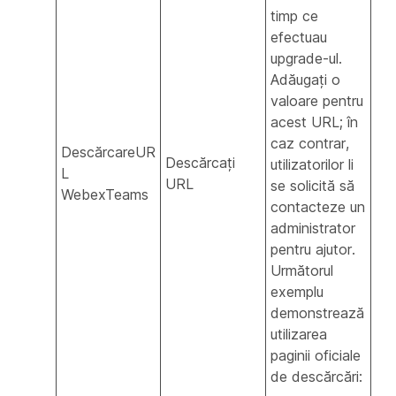
timp ce
efectuau
upgrade-ul.
Adăugați o
valoare pentru
acest URL; în
caz contrar,
DescărcareUR
Descărcați
utilizatorilor li
L
URL
se solicită să
WebexTeams
contacteze un
administrator
pentru ajutor.
Următorul
exemplu
demonstrează
utilizarea
paginii oficiale
de descărcări: