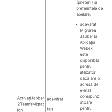
(prieteni) și
preferințele de
apelare.
adevărat:
Migrarea
Jabber la
Aplicația
Webex
este
disponibilă
pentru
utilizator
dacă are o
adresă de
e-mail
corespunz
ActivațiJabber
adevărat
ătoare
2TeamsMigrat
pentru
fals
ion