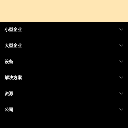
小型企业
定价
大型企业
Webex 应用程序
Webex Suite
设备
Meetings
Calling
头戴式耳机
Calling
解决方案
Meetings
摄像头
消息传递
教育
消息传递
资源
Desk 系列
屏幕共享
医疗保健
Slido
下载
Room 系列
公司
政府
Webinars
加入测试会议
Board 系列
Cisco
财务
Events
在线课程