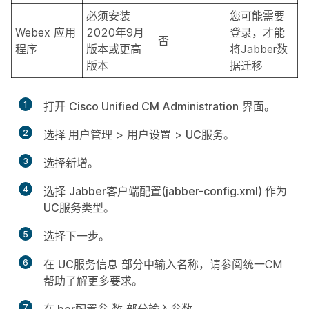
必须安装
您可能需要
Webex 应用
2020年9月
登录，才能
否
程序
版本或更高
将Jabber数
版本
据迁移
1
打开
Cisco Unified CM Administration
界面。
2
选择
用户管理
>
用户设置
>
UC服务
。
3
选择
新增
。
4
选择
Jabber客户端配置(jabber-config.xml)
作为
UC服务类型
。
5
选择
下一步
。
6
在
UC服务信息
部分中输入名称，请参阅统一CM
帮助了解更多要求。
7