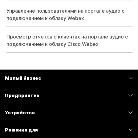
Управление пользователями на портале аудио с
подключением к облаку Webex
Просмотр отчетов о клиентах на портале аудио с
подключением к облаку Cisco Webex
Малый бизнес
Цены
Предприятие
Приложение Webex
Webex Suite
Устройства
Совещания
Calling
гарнитуры
Calling
Решения для
Совещания
Камеры
Сообщения