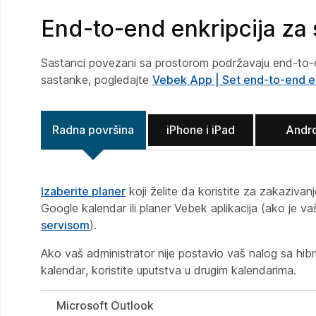
End-to-end enkripcija za
Sastanci povezani sa prostorom podržavaju end-to-en
sastanke, pogledajte
Vebek App | Set end-to-end en
Radna površina
iPhone i iPad
Andr
Izaberite planer
koji želite da koristite za zakaziva
Google kalendar ili planer Vebek aplikacija (ako je v
servisom
).
Ako vaš administrator nije postavio vaš nalog sa hibri
kalendar, koristite uputstva u
drugim kalendarima
.
Microsoft Outlook