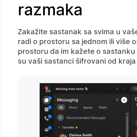
razmaka
Zakažite sastanak sa svima u vaš
radi o prostoru sa jednom ili više 
prostoru da im kažete o sastanku i
su vaši sastanci šifrovani od kraja