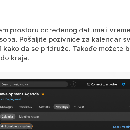
em prostoru određenog datuma i vremen
osoba. Pošaljite pozivnice za kalendar s
 kako da se pridruže. Takođe možete bit
 do kraja.