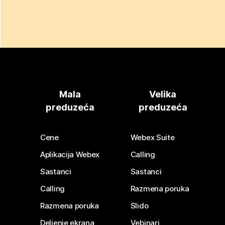
Mala
Velika
preduzeća
preduzeća
Cene
Webex Suite
Aplikacija Webex
Calling
Sastanci
Sastanci
Calling
Razmena poruka
Razmena poruka
Slido
Deljenje ekrana
Vebinari