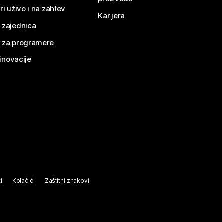
ri uživo i na zahtev
Karijera
 zajednica
 za programere
 inovacije
i
Kolačići
Zaštitni znakovi