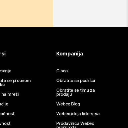
rsi
Kompanija
imanja
Cisco
žite se probnom
Obratite se podršci
nku
Obratite se timu za
 na mreži
prodaju
acije
Webex Blog
pačnost
Webex ideja liderstva
ivnost
Prodavnica Webex
proizvoda