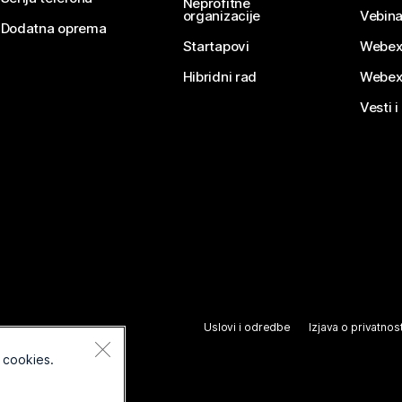
Neprofitne
organizacije
Vebina
Dodatna oprema
Startapovi
Webex
Hibridni rad
Webex
Vesti i
Uslovi i odredbe
Izjava o privatnost
 cookies.