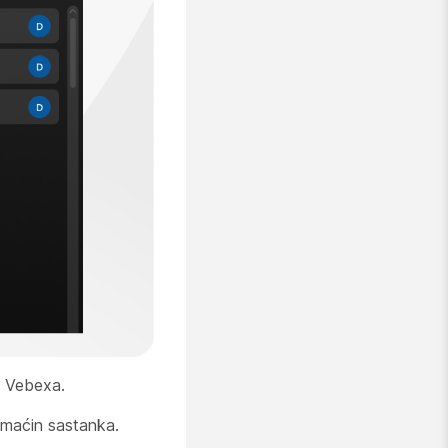
a Vebexa.
omaćin sastanka.