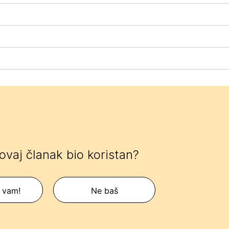
 ovaj članak bio koristan?
 vam!
Ne baš