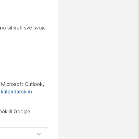
 šifrirati sve svoje
i Microsoft Outlook,
m kalendarskim
ook ili Google