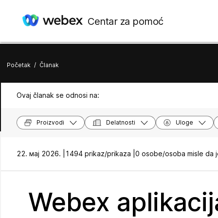
Centar za pomoć
Početak
/
Članak
Ovaj članak se odnosi na:
Proizvodi
Delatnosti
Uloge
22. мај 2026. |
1494 prikaz/prikaza |
0 osobe/osoba misle da j
Webex aplikacija