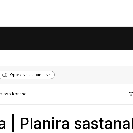
Operativni sistemi
e ovo korisno
 | Planira sastana