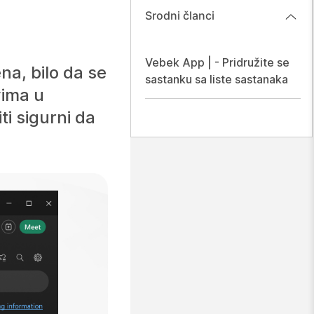
Srodni članci
Vebek App | - Pridružite se
a, bilo da se
sastanku sa liste sastanaka
vima u
i sigurni da