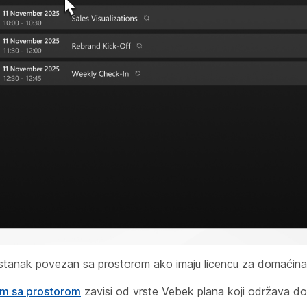
i sastanak povezan sa prostorom ako imaju licencu za domaćin
nom sa prostorom
zavisi od vrste Vebek plana
koji održava d