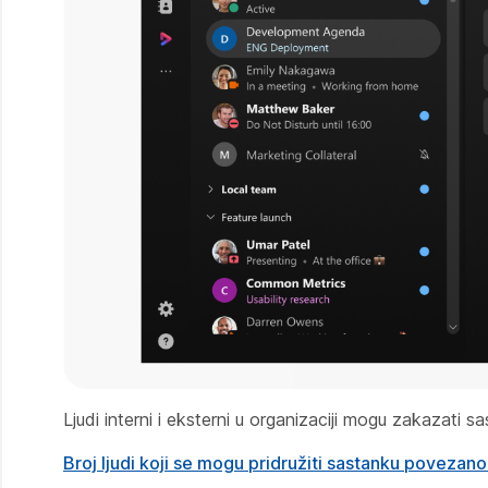
Ljudi interni i eksterni u organizaciji mogu zakazat
Broj ljudi koji se mogu pridružiti sastanku poveza