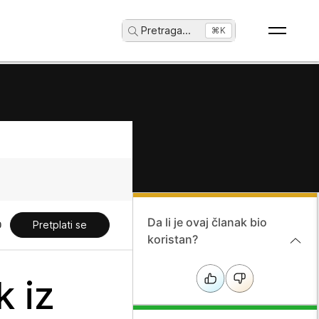
Pretraga
...
⌘K
Da li je ovaj članak bio
Pretplati se
koristan?
k iz