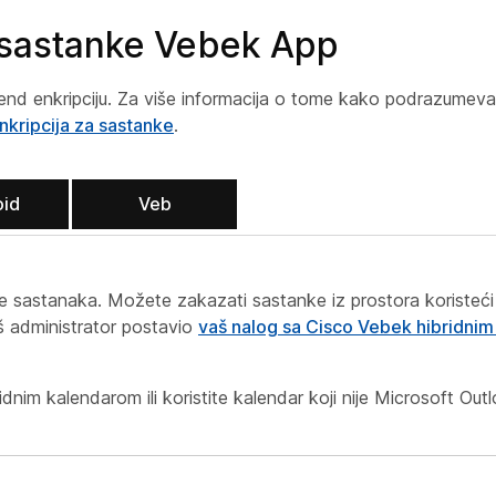
 sastanke Vebek App
d enkripciju. Za više informacija o tome kako podrazumevano
kripcija za sastanke
.
oid
Veb
nje sastanaka. Možete zakazati sastanke iz prostora koristeć
aš administrator postavio
vaš nalog sa Cisco Vebek hibridni
dnim kalendarom ili koristite kalendar koji nije Microsoft Outl