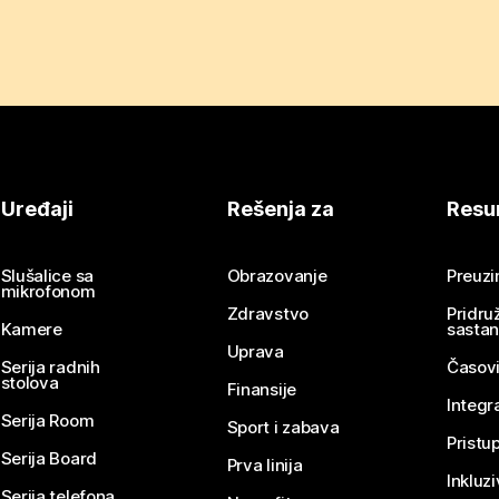
Uređaji
Rešenja za
Resu
Slušalice sa
Obrazovanje
Preuz
mikrofonom
Zdravstvo
Pridru
Kamere
sasta
Uprava
Serija radnih
Časovi
stolova
Finansije
Integr
Serija Room
Sport i zabava
Pristu
Serija Board
Prva linija
Inkluz
Serija telefona