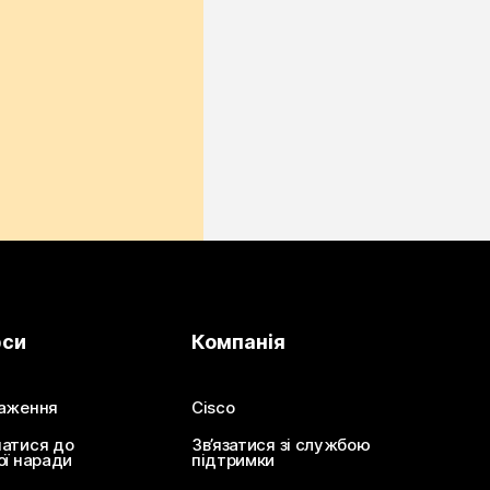
рси
Компанія
аження
Cisco
атися до
Зв’язатися зі службою
ої наради
підтримки