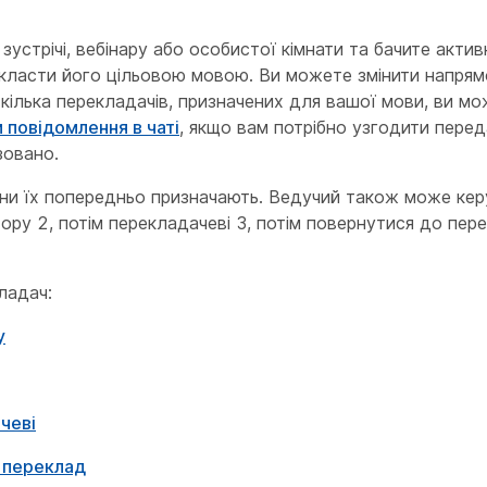
зустрічі, вебінару або особистої кімнати та бачите актив
екласти його цільовою мовою. Ви можете змінити напрямо
кілька перекладачів, призначених для вашої мови, ви мо
 повідомлення в чаті
, якщо вам потрібно узгодити перед
зовано.
они їх попередньо призначають. Ведучий також може ке
ру 2, потім перекладачеві 3, потім повернутися до пере
ладач:
у
чеві
 переклад