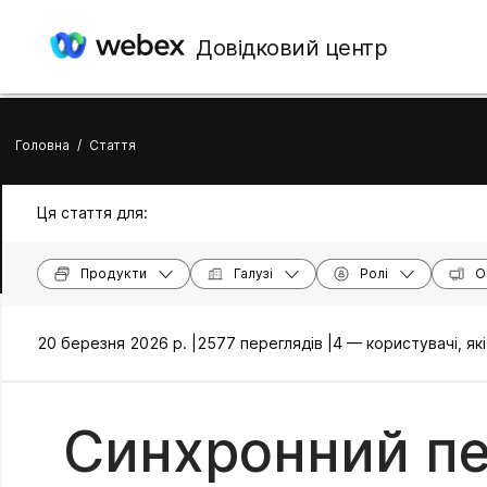
Довідковий центр
Головна
/
Стаття
Ця стаття для:
Продукти
Галузі
Ролі
О
20 березня 2026 р. |
2577 переглядів |
4 — користувачі, я
Синхронний пе