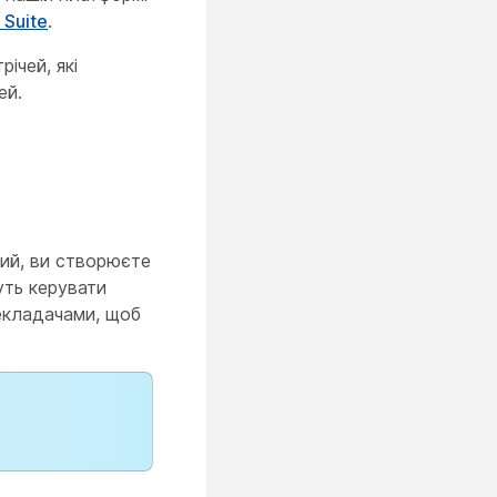
 Suite
.
ічей, які
ей.
чий, ви створюєте
уть керувати
рекладачами, щоб