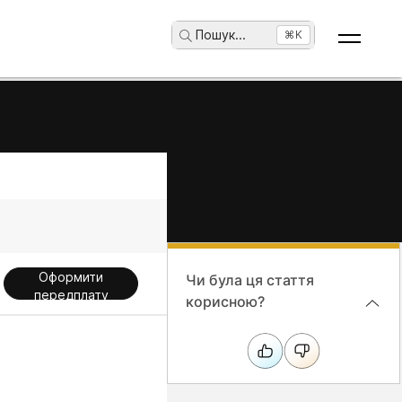
Пошук
...
⌘K
Оформити
Чи була ця стаття
передплату
корисною?