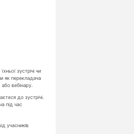
хньої зустрічі чи
ли як перекладача
 або вебінару.
єтеся до зустрічі.
а під час
від учасників