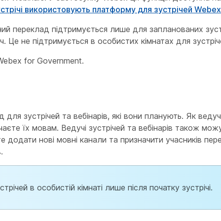
зустрічі використовують платформу для зустрічей Webex
ний переклад підтримується лише для запланованих зустр
. Це не підтримується в особистих кімнатах для зустріч
Webex for Government.
для зустрічей та вебінарів, які вони планують. Як веду
аєте їх мовам. Ведучі зустрічей та вебінарів також мож
те додати нові мовні канали та призначити учасників пе
.
річей в особистій кімнаті лише після початку зустрічі.