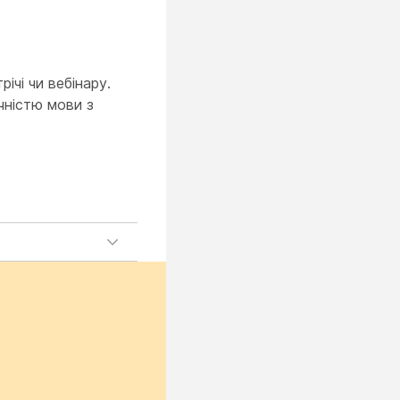
ічі чи вебінару.
чністю мови з