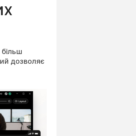
их
і більш
ий дозволяє