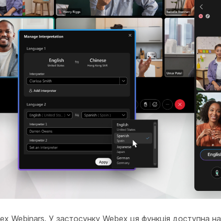
bex Webinars. У застосунку Webex ця функція доступна н