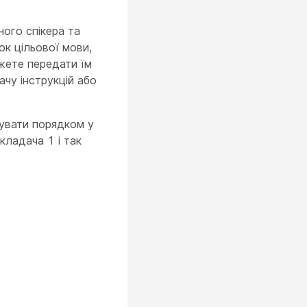
ного спікера та
к цільової мови,
жете передати їм
ачу інструкцій або
рувати порядком у
кладача 1 і так