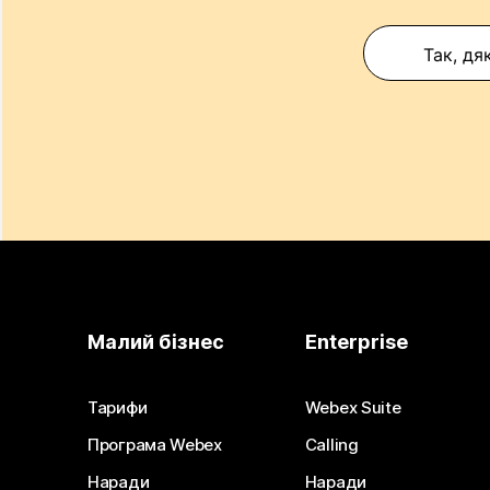
Так, дя
Малий бізнес
Enterprise
Тарифи
Webex Suite
Програма Webex
Calling
Наради
Наради