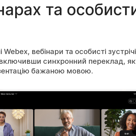
інарах та особист
і Webex, вебінари та особисті зустріч
 включивши синхронний переклад, як
зентацію бажаною мовою.