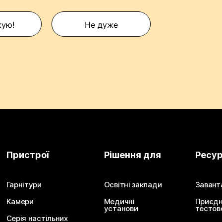
кую!
Не дуже
Пристрої
Рішення для
Ресу
Гарнітури
Освітні заклади
Завант
Камери
Медичні
Приєдн
установи
тестов
Серія настільних