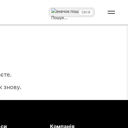
Ctrl K
Пошук
...
єте.
 знову.
рси
Компанія