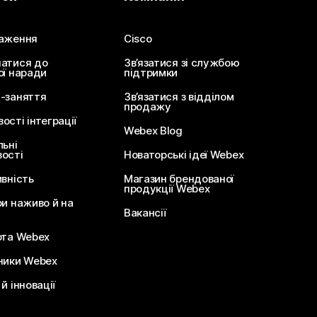
аження
Cisco
атися до
Зв’язатися зі службою
ої наради
підтримки
-заняття
Зв’язатися з відділом
продажу
сті інтеграції
Webex Blog
льні
ості
Новаторські ідеї Webex
ивність
Магазин брендованої
продукції Webex
ри наживо й на
Вакансії
ота Webex
ники Webex
й інновації