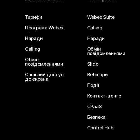
Тарифи
Webex Suite
Програма Webex
Calling
Наради
Наради
Calling
Обмін
повідомленнями
Обмін
повідомленнями
Slido
Спільний доступ
Вебінари
до екрана
Події
Контакт-центр
CPaaS
Безпека
Control Hub