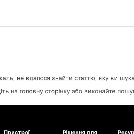
жаль, не вдалося знайти статтю, яку ви шука
іть на головну сторінку або виконайте пошук
Головна
Пристрої
Рішення для
Ресу
Потрібна відповідь?