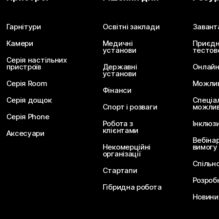
Надішліть запитання
Гарнітури
Освітні заклади
Завант
Камери
Медичні
Приєдн
установи
тестов
Серія настільних
пристроїв
Державні
Онлайн
установи
Серія Room
Можливо
Фінанси
Серія дощок
Спеціа
Спорт і розваги
можлив
Серія Phone
Робота з
Інклюз
клієнтами
Аксесуари
Вебіна
Некомерційні
вимогу
організації
Спільн
Стартапи
Розроб
Гібридна робота
Новини 