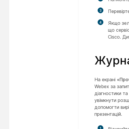
3
Перевірт
4
Якщо зеле
що серві
Cisco. Д
Журна
На екрані
«Про
Webex за запит
діагностики та
увімкнути розш
допомогти вирі
презентацій.
1