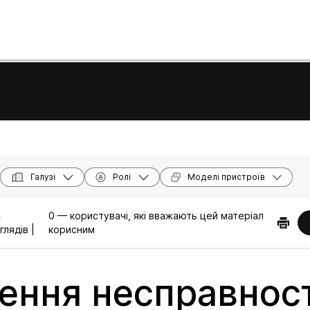
Галузі
Ролі
Моделі пристроїв
4
0 — користувачі, які вважають цей матеріал
глядів |
корисним
ення несправнос