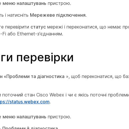
е
меню налаштувань
пристрою.
ь і натисніть
Мережеве підключення
.
е перевірити
статус
мережі і переконатися, що немає пр
Fi або Ethernet-з'єднанням.
ги перевірки
н «Проблеми та діагностика
», щоб переконатися, що баз
 поточний стан Cisco Webex і чи є якісь поточні проблеми
ps://status.webex.com
.
е
меню налаштувань
пристрою.
ь
Проблеми й діагностика
.