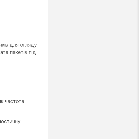
нків для огляду
ата пакетів під
як частота
ностичну