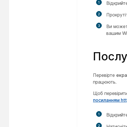
1
Відкрийт
2
Прокрутіт
3
Ви может
вашим Wi-
Послу
Перевірте
екра
працюють.
Щоб перевірити
посиланням htt
1
Відкрийт
2
Натисніт