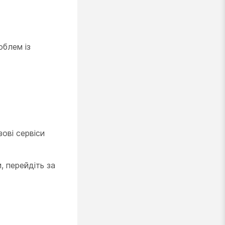
облем із
ові сервіси
, перейдіть за