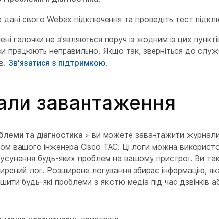
е дані свого Webex підключення та проведіть тест підкл
ні галочки не з'являються поруч із жодним із цих пунктів
си працюють неправильно. Якщо так, зверніться до служ
ив.
Зв'язатися з підтримкою
.
ли завантаження
блеми та діагностика
» ви можете завантажити журнали
ом вашого інженера Cisco TAC. Ці логи можна використ
 усунення будь-яких проблем на вашому пристрої. Ви т
ирений лог. Розширене логування збирає інформацію, я
шити будь-які проблеми з якістю медіа під час дзвінків 