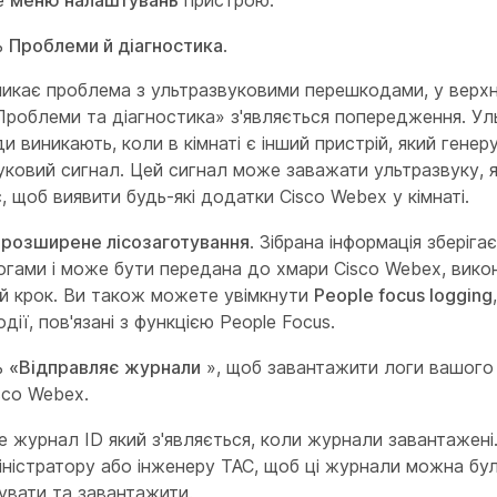
е
меню налаштувань
пристрою.
ь
Проблеми й діагностика
.
икає проблема з ультразвуковими перешкодами, у верхні
Проблеми та діагностика» з'являється попередження. Ул
 виникають, коли в кімнаті є інший пристрій, який генер
уковий сигнал. Цей сигнал може заважати ультразвуку, 
, щоб виявити будь-які додатки Cisco Webex у кімнаті.
ь
розширене лісозаготування
. Зібрана інформація зберіга
огами і може бути передана до хмари Cisco Webex, вик
й крок. Ви також можете увімкнути
People focus logging
одії, пов'язані з функцією People Focus.
ь
«Відправляє журнали
», щоб завантажити логи вашого
sco Webex.
е журнал ID який з'являється, коли журнали завантажені
іністратору або інженеру TAC, щоб ці журнали можна бу
кувати та завантажити.