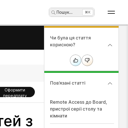
Пошук
...
⌘K
Чи була ця стаття
корисною?
Пов’язані статті
Оформити
передплату
Remote Access до Board,
пристрої серії столу та
тей з
кімнати