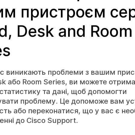
м пристроєм сер
d, Desk and Room
es
ас виникають проблеми з вашим при
sk або Room Series, ви можете отрим
статистику та дані, щоб допомогти
увати проблему. Це допоможе вам у
сть або переконатися, що у вас є необ
енні до Cisco Support.