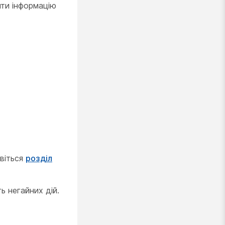
йти інформацію
ивіться
розділ
ь негайних дій.