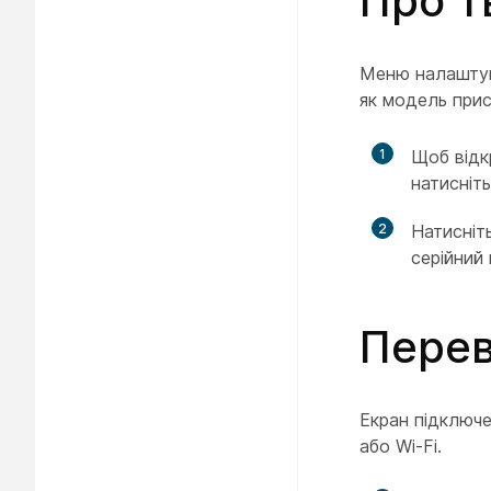
Про т
Меню налаштува
як модель прис
1
Щоб відк
натисніт
2
Натисніт
серійний 
Перев
Екран підключе
або Wi-Fi.