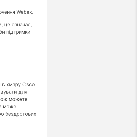
ючення Webex.
, це означає,
би підтримки
 в хмару Cisco
овувати для
акож можете
ка може
або бездротових