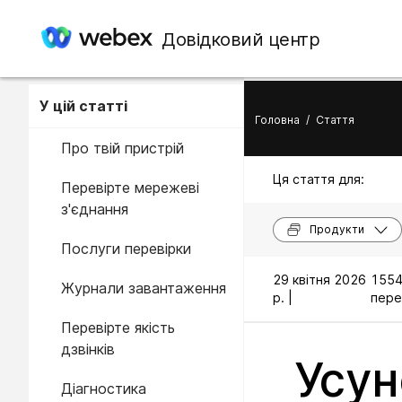
Довідковий центр
У цій статті
Головна
/
Стаття
Про твій пристрій
Ця стаття для:
Перевірте мережеві
з'єднання
Продукти
Послуги перевірки
29 квітня 2026
155
Журнали завантаження
р. |
пере
Перевірте якість
дзвінків
Усун
Діагностика