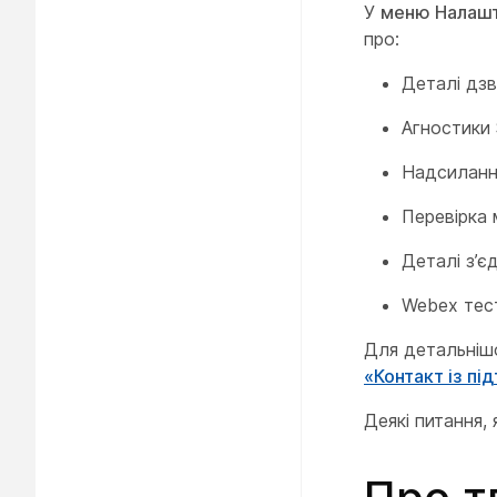
У
меню Налаш
про:
Деталі дзв
Агностики 
Надсиланн
Перевірка 
Деталі з’є
Webex тест
Для детальнішо
«Контакт із п
Деякі питання,