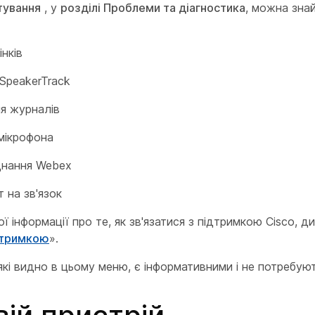
тування
, у
розділі Проблеми та діагностика
, можна зна
інків
SpeakerTrack
я журналів
мікрофона
днання Webex
 на зв'язок
ї інформації про те, як зв'язатися з підтримкою Cisco, д
ідтримкою
».
 які видно в цьому меню, є інформативними і не потребуют