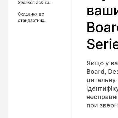
SpeakerTack та
ваши
перевірка мікрофона
Скидання до
стандартних
Boar
налаштувань
Seri
Якщо у в
Board, De
детальну 
ідентифік
несправні
при зверн