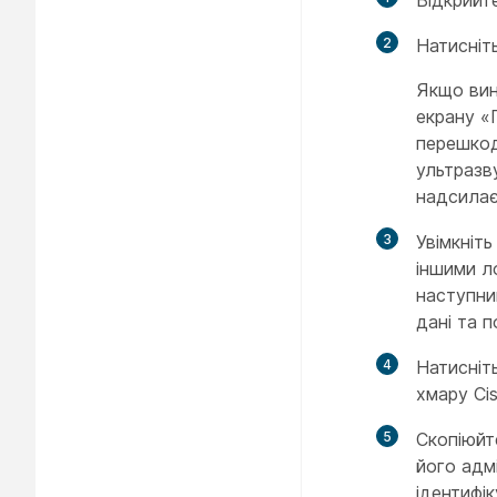
Відкрийт
2
Натисніт
Якщо вин
екрану «
перешкоди
ультразв
надсилає
3
Увімкніт
іншими л
наступни
дані та п
4
Натисніт
хмару Ci
5
Скопіюйт
його адм
ідентифі