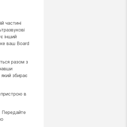
й частині
ьтразвукові
ує інший
яке ваш Board
ється разом з
онавши
, який збирає
 пристрою в
. Передайте
ло