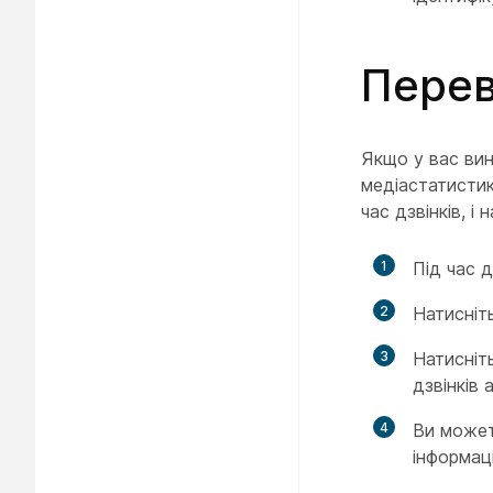
Перев
Якщо у вас вин
медіастатистик
час дзвінків, і
1
Під час 
2
Натисніт
3
Натисніть
дзвінків 
4
Ви может
інформац