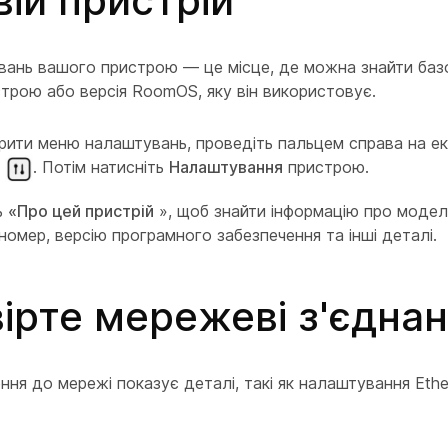
вій пристрій
нь вашого пристрою — це місце, де можна знайти базов
трою або версія RoomOS, яку він використовує.
рити меню налаштувань, проведіть пальцем справа на ек
ь
. Потім натисніть
Налаштування
пристрою.
ь
«Про цей пристрій
», щоб знайти інформацію про модел
номер, версію програмного забезпечення та інші деталі.
ірте мережеві з'єдна
ння до мережі показує деталі, такі як налаштування Eth