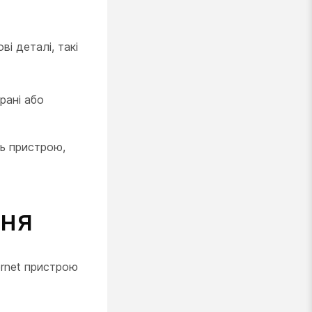
і деталі, такі
рані або
ь пристрою,
ння
ernet пристрою