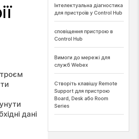
Інтелектуальна діагностика
ії
для пристроїв у Control Hub
сповіщення пристрою в
Control Hub
Вимоги до мережі для
служб Webex
строєм
ати
Створіть клавішу Remote
Support для пристрою
Board, Desk або Room
сунути
Series
хідні дані