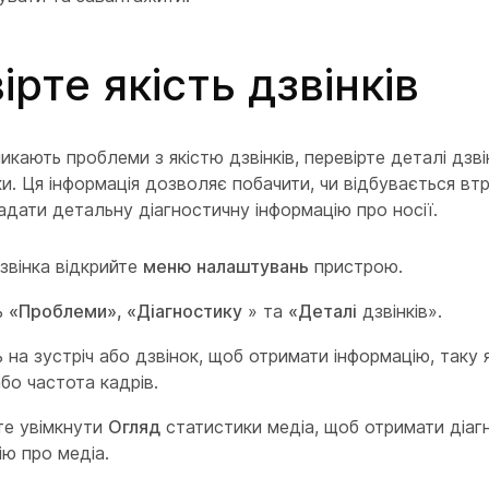
ірте якість дзвінків
икають проблеми з якістю дзвінків, перевірте деталі дзві
и. Ця інформація дозволяє побачити, чи відбувається втр
 надати детальну діагностичну інформацію про носії.
дзвінка відкрийте
меню налаштувань
пристрою.
ь
«Проблеми», «Діагностику
» та
«Деталі
дзвінків».
 на зустріч або дзвінок, щоб отримати інформацію, таку 
або частота кадрів.
е увімкнути
Огляд
статистики медіа, щоб отримати діаг
ію про медіа.