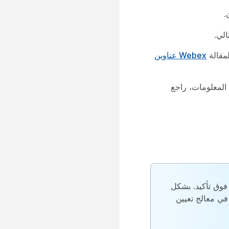
.
تالي
.
Webex عناوين
. لمزيد من المعلومات، راجع
ل لمركز اتصال Webex بعد النقر فوق تأكيد. بشكل
في معالج تعيين