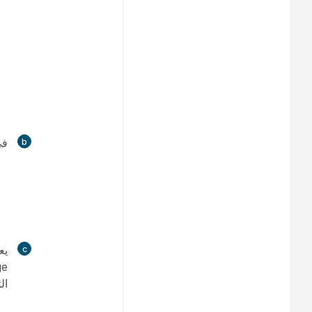
في
ي
ال