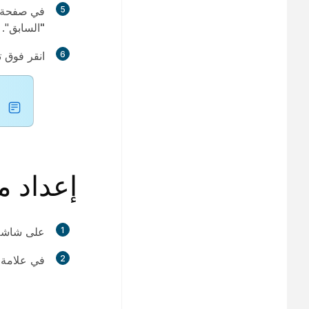
5
في صفحة ا
"السابق
".
6
انقر فوق
ت
إعداد مرك
1
على شاشة 
2
في علامة 