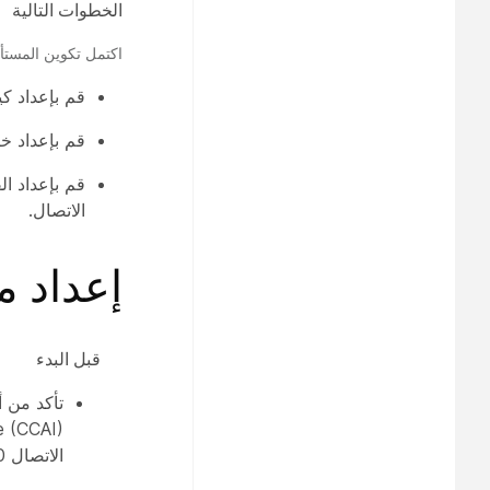
الخطوات التالية
اكتمل تكوين المستأج
قم بإعداد ك
قم بإعداد خ
قم بإعداد ال
الاتصال.
إعداد 
‏‫قبل البدء‬
Intelligence (CCAI) المختلطة. لل
الاتصال Cisco Collaboration Flex 3.0.