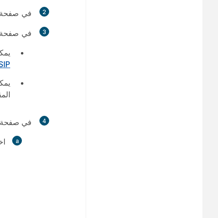
2
في صفحة
3
في
صفحة 
يمكنك تعدي
SIP في مرك
الم
4
في صفحة 
اخ