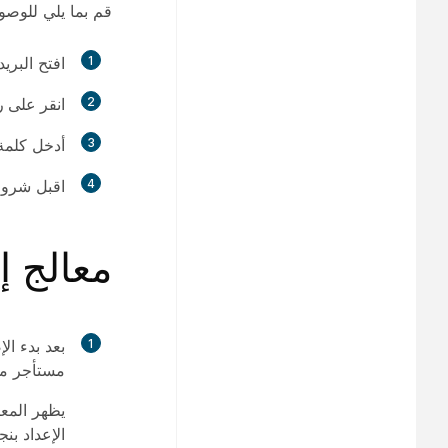
قم بما يلي للوص
1
افتح البريد
2
انقر على ر
3
أدخل كلمة
4
اقبل شروط الخد
معالج إ
1
بعد بدء ال
مستأجر مرك
يظهر المع
الإعداد بنج