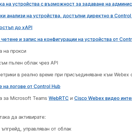
ка на устройства с възможност за задаване на админи
и анализи на устройства, достъпни директно в Control
остъп до xAPI
четене и запис на конфигурации на устройства от Contr
 на прокси
към пълен облак чрез API
етрики в реално време при присъединяване към Webex
 на логове от Control Hub
 за Microsoft Teams
WebRTC
и
Cisco Webex видео интег
ака да активирате:
 ъпгрейд, управляван от облак