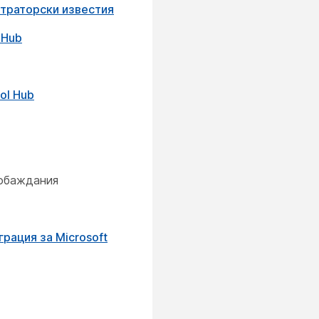
страторски известия
 Hub
ol Hub
 обаждания
рация за Microsoft