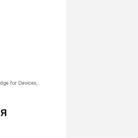
ge for Devices,
ия