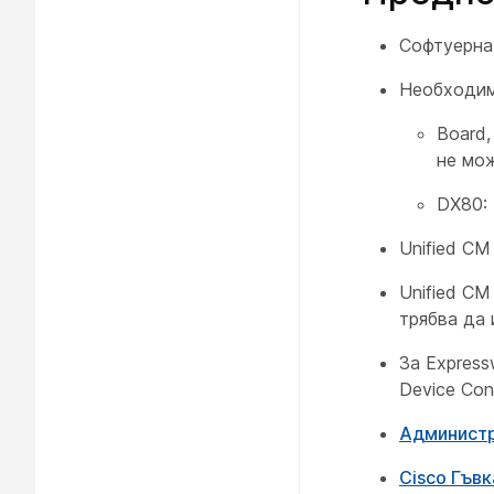
Софтуерна
Необходим
Board,
не мо
DX80: 
Unified CM
Unified CM
трябва да 
За Expres
Device Con
Администр
Cisco Гъвк