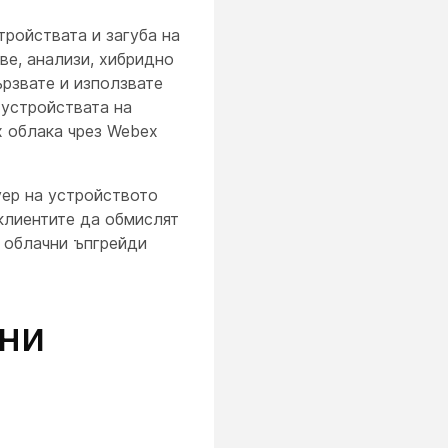
тройствата и загуба на
ве, анализи, хибридно
рзвате и използвате
 устройствата на
 облака чрез Webex
ер на устройството
клиентите да обмислят
и облачни ъпгрейди
ани