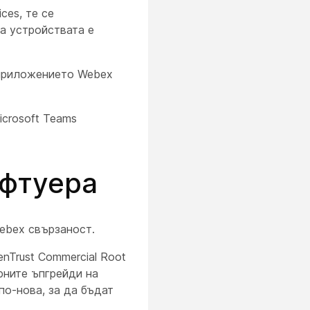
ces, те се
а устройствата е
 приложението Webex
icrosoft Teams
офтуера
ebex свързаност.
denTrust Commercial Root
рните ъпгрейди на
по-нова, за да бъдат