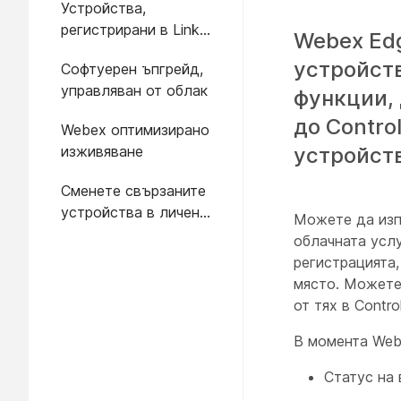
Устройства,
регистрирани в Link
Webex Edg
Expressway
устройств
Софтуерен ъпгрейд,
управляван от облак
функции, 
до Contro
Webex оптимизирано
изживяване
устройств
Сменете свързаните
устройства в личен
Можете да изп
режим
облачната услу
регистрацията,
място. Можете
от тях в Contro
В момента Web
Статус на 