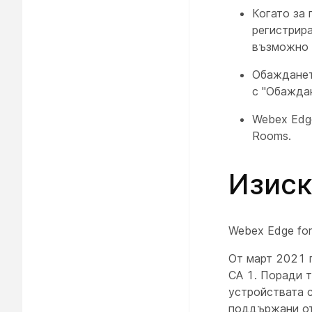
Когато за 
регистрира
възможно 
Обажданет
с "Обажда
Webex Edge
Rooms.
Изиск
Webex Edge fo
От март 2021 г.
CA 1. Поради т
устройствата с
поддържани от 