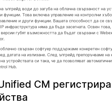
а ъпгрейд води до загуба на облачна свързаност на ус
и функции. Това включва управление на контролни хъбо
равление и други функции. Вашата способност да се свъ
IP инфраструктура няма да бъде засегната. Освен това,
версии губят възможността да бъдат свързани с Webex
or.
 облачно свързан софтуер поддържаме конкретен софту
лед датата на излизане. След ъпгрейд препоръчваме на 
на устройствата си така, че да позволяват автоматичн
trol Hub.
Unified CM регистрир
йства