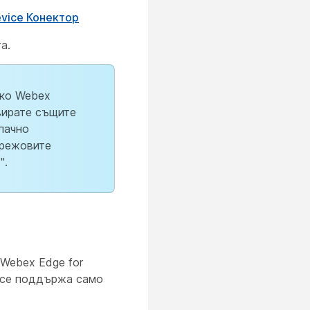
vice Конектор
а.
ако Webex
вирате същите
лачно
мрежовите
".
Webex Edge for
о се поддържа само