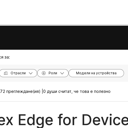
я за:
Отрасли
Роли
Модели на устройства
72 преглеждане(ия) |
0 души считат, че това е полезно
x Edge for Devic