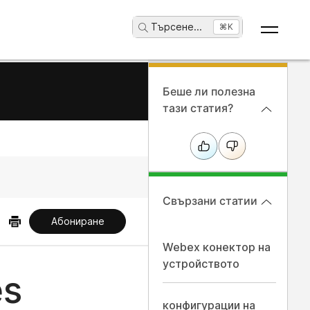
Търсене
...
⌘K
Беше ли полезна
тази статия?
Свързани статии
Абониране
Webex конектор на
устройството
es
конфигурации на