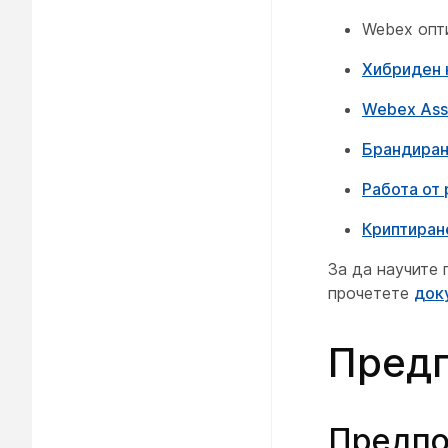
Webex опт
Хибриден 
Webex Assi
Брандиране
Работа от 
Криптиране
За да научите 
прочетете
док
Предп
Предпо