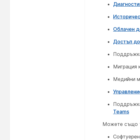
Диагности
Историческ
Облачен д
Достъп до 
Поддръжка
Миграция 
Медийни м
Управление
Поддръжка
Teams
Можете също т
Софтуерен