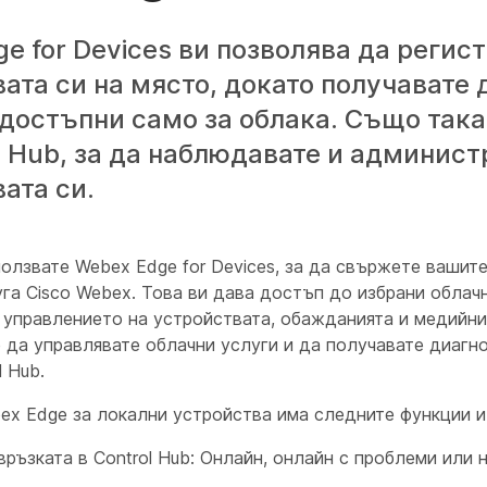
e for Devices ви позволява да регис
ата си на място, докато получавате 
достъпни само за облака. Също так
l Hub, за да наблюдавате и админис
ата си.
олзвате Webex Edge for Devices, за да свържете вашит
га Cisco Webex. Това ви дава достъп до избрани облач
 управлението на устройствата, обажданията и медийни
 да управлявате облачни услуги и да получавате диагн
l Hub.
ex Edge за локални устройства има следните функции и
връзката в Control Hub: Онлайн, онлайн с проблеми или