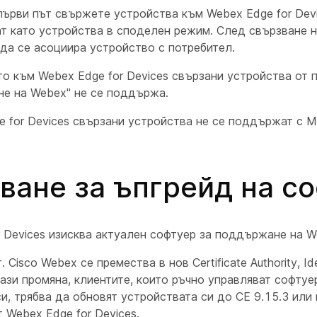
първи път свържете устройства към Webex Edge for Devi
т като устройства в споделен режим. След свързване н
да се асоциира устройство с потребител.
о към Webex Edge for Devices свързани устройства от
не на Webex" не се поддържа.
 for Devices свързани устройства не се поддържат с M
ване за ъпгрейд на с
r Devices изисква актуален софтуер за поддържане на W
 Cisco Webex се премества в нов Certificate Authority, I
ази промяна, клиентите, които ръчно управляват софтуе
и, трябва да обновят устройствата си до CE 9.15.3 или 
Webex Edge for Devices.