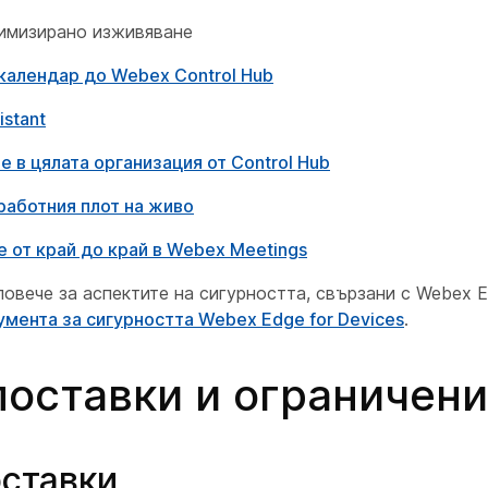
имизирано изживяване
календар до Webex Control Hub
stant
 в цялата организация от Control Hub
работния плот на живо
 от край до край в Webex Meetings
повече за аспектите на сигурността, свързани с Webex Ed
умента за сигурността Webex Edge for Devices
.
оставки и ограничен
ставки