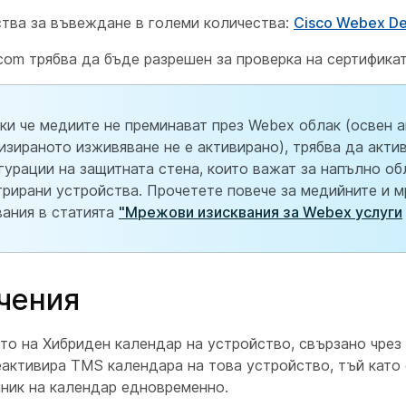
ства за въвеждане в големи количества:
Cisco Webex De
.com
трябва да бъде разрешен за проверка на сертификат
ки че медиите не преминават през Webex облак (освен 
изираното изживяване не е активирано), трябва да акти
гурации на защитната стена, които важат за напълно об
трирани устройства. Прочетете повече за медийните и 
вания в статията
"Мрежови изисквания за Webex услуги
чения
то на Хибриден календар на устройство, свързано чрез 
деактивира TMS календара на това устройство, тъй кат
чник на календар едновременно.