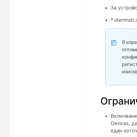
За устрой
*.identrust
Въпре
оптим
конфи
регис
изиск
Ограни
Включване
Devices, 
един изто