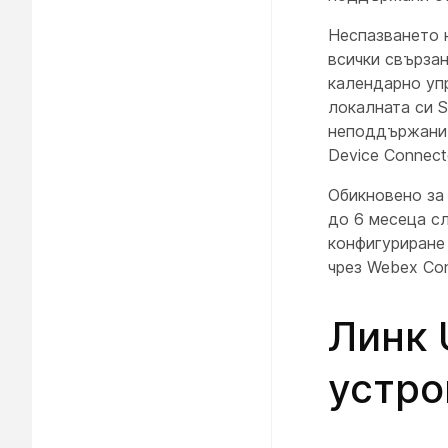
Неспазването н
всички свързан
календарно уп
локалната си S
неподдържани 
Device Connect
Обикновено за
до 6 месеца с
конфигуриране 
чрез Webex Con
Линк 
устро