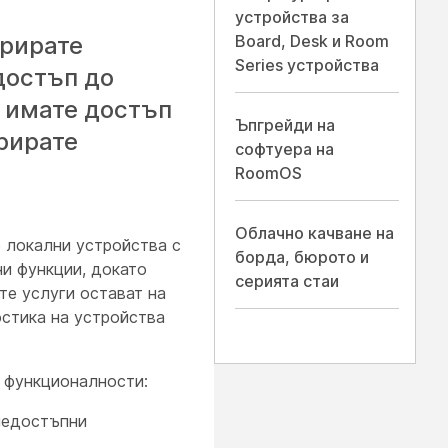
устройства за
трирате
Board, Desk и Room
Series устройства
достъп до
а имате достъп
Ъпгрейди на
трирате
софтуера на
RoomOS
Облачно качване на
е локални устройства с
борда, бюрото и
ни функции, докато
серията стаи
те услуги остават на
остика на устройства
 функционалности:
 недостъпни