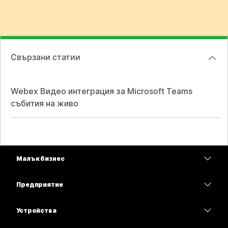
Свързани статии
Webex Видео интеграция за Microsoft Teams
събития на живо
Малък бизнес
Цени
Предприятие
Приложение Webex
Webex Suite
Устройства
Срещи
Calling