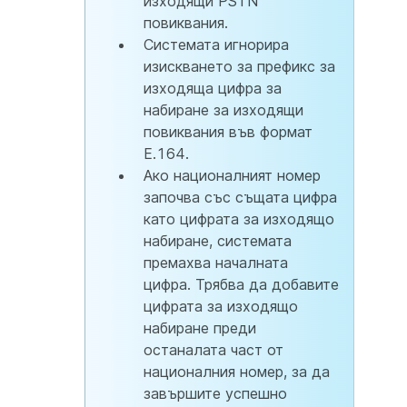
изходящи PSTN
повиквания.
Системата игнорира
изискването за префикс за
изходяща цифра за
набиране за изходящи
повиквания във формат
E.164.
Ако националният номер
започва със същата цифра
като цифрата за изходящо
набиране, системата
премахва началната
цифра. Трябва да добавите
цифрата за изходящо
набиране преди
останалата част от
националния номер, за да
завършите успешно