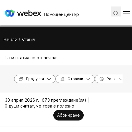
Помощен център
Начало
/
Статия
Тази статия се отнася за:
Продукти
Отрасли
Роли
30 април 2026 г. |
673 преглеждане(ия) |
0 души считат, че това е полезно
Абониране