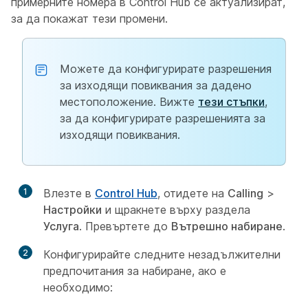
примерните номера в Control Hub се актуализират,
за да покажат тези промени.
Можете да конфигурирате разрешения
за изходящи повиквания за дадено
местоположение. Вижте
тези стъпки
,
за да конфигурирате разрешенията за
изходящи повиквания.
1
Влезте в
Control Hub
, отидете на
Calling
>
Настройки
и щракнете върху раздела
Услуга
. Превъртете до
Вътрешно набиране
.
2
Конфигурирайте следните незадължителни
предпочитания за набиране, ако е
необходимо: