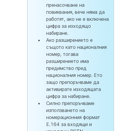
пренасочване на
повиквания, вече няма да
работят, ако не е включена
цифра за изходящо
набиране.
Ако разширението е
същото като националния
номер, тогава
разширението има
предимство пред
националния номер. Ето
защо препоръчваме да
активирате изходящата
цифра за набиране.
Силно препоръчваме
използването на
номерационния формат
E.164 за входящи и