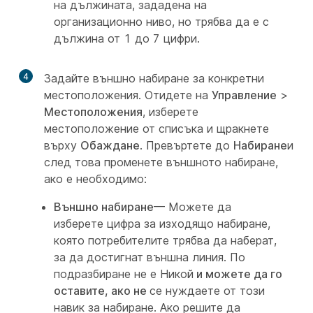
на дължината, зададена на
организационно ниво, но трябва да е с
дължина от 1 до 7 цифри.
4
Задайте външно набиране за конкретни
местоположения. Отидете на
Управление
>
Местоположения
, изберете
местоположение от списъка и щракнете
върху
Обаждане
. Превъртете до
Набиране
и
след това променете външното набиране,
ако е необходимо:
Външно набиране
— Можете да
изберете цифра за изходящо набиране,
която потребителите трябва да наберат,
за да достигнат външна линия. По
подразбиране не е Никой
и можете да го
оставите, ако не
се нуждаете от този
навик за набиране. Ако решите да