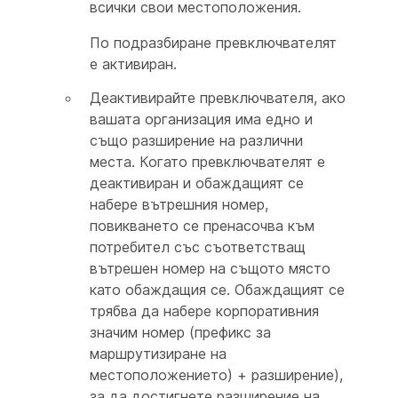
всички свои местоположения.
По подразбиране превключвателят
е активиран.
Деактивирайте превключвателя, ако
вашата организация има едно и
също разширение на различни
места. Когато превключвателят е
деактивиран и обаждащият се
набере вътрешния номер,
повикването се пренасочва към
потребител със съответстващ
вътрешен номер на същото място
като обаждащия се. Обаждащият се
трябва да набере корпоративния
значим номер (префикс за
маршрутизиране на
местоположението) + разширение),
за да достигнете разширение на