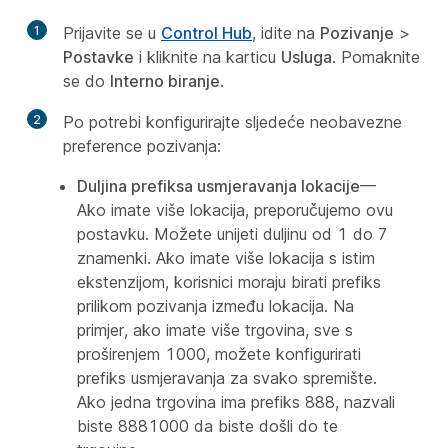
1
Prijavite se u
Control Hub
, idite na
Pozivanje
>
Postavke
i kliknite na karticu
Usluga
. Pomaknite
se do
Interno biranje
.
2
Po potrebi konfigurirajte sljedeće neobavezne
preference pozivanja:
Duljina prefiksa usmjeravanja lokacije
—
Ako imate više lokacija, preporučujemo ovu
postavku. Možete unijeti duljinu od 1 do 7
znamenki. Ako imate više lokacija s istim
ekstenzijom, korisnici moraju birati prefiks
prilikom pozivanja između lokacija. Na
primjer, ako imate više trgovina, sve s
proširenjem 1000, možete konfigurirati
prefiks usmjeravanja za svako spremište.
Ako jedna trgovina ima prefiks 888, nazvali
biste 8881000 da biste došli do te