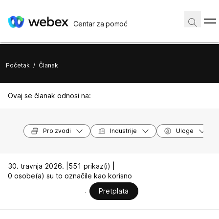
Centar za pomoć
Početak
/
Članak
Ovaj se članak odnosi na:
Proizvodi
Industrije
Uloge
30. travnja 2026. |
551 prikaz(i) |
0 osobe(a) su to označile kao korisno
Pretplata