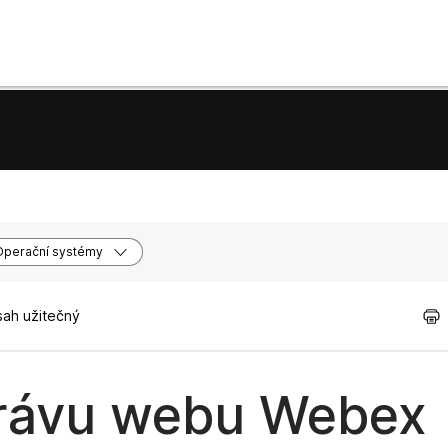
Operační systémy
sah užitečný
právu webu Webex