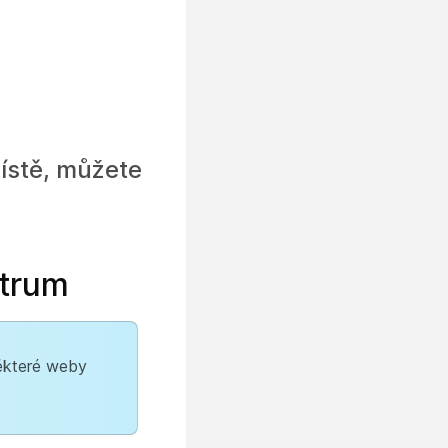
místě, můžete
ntrum
Některé weby