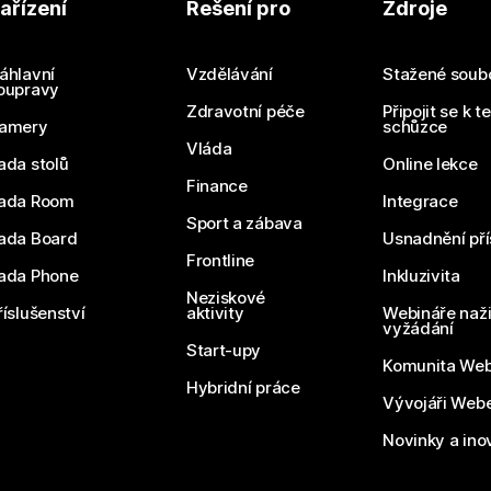
ařízení
Řešení pro
Zdroje
áhlavní
Vzdělávání
Stažené soub
oupravy
Zdravotní péče
Připojit se k t
amery
schůzce
Vláda
ada stolů
Online lekce
Finance
ada Room
Integrace
Sport a zábava
ada Board
Usnadnění pří
Frontline
ada Phone
Inkluzivita
Neziskové
říslušenství
aktivity
Webináře naži
vyžádání
Start-upy
Komunita We
Hybridní práce
Vývojáři Web
Novinky a ino