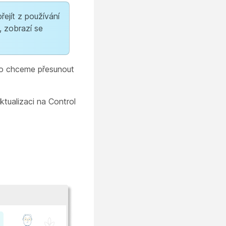
ejít z používání
, zobrazí se
oto chceme přesunout
tualizaci na Control