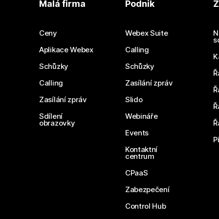
Malá firma
Podnik
Z
Ceny
Webex Suite
N
s
Aplikace Webex
Calling
K
Schůzky
Schůzky
Ř
Calling
Zasílání zpráv
Ř
Zasílání zpráv
Slido
Ř
Sdílení
Webináře
obrazovky
Ř
Events
P
Kontaktní
centrum
CPaaS
Zabezpečení
Control Hub