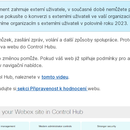
t zahrnuje externí uživatele, v současné době nemůžete př
pokusíte o konverzi s externími uživateli ve vaší organizaci
íme organizacím s externími uživateli v polovině roku 2023.
zek, zasílání zpráv, volání a další způsoby spolupráce. Pr
va webu do Control Hubu.
o změnou pomůže. Pokud váš web již splňuje podmínky pro ak
 navigační nabídce.
ol Hub, naleznete v
tomto videu
.
dujte si
sekci Připravenost k hodnocení
webu.