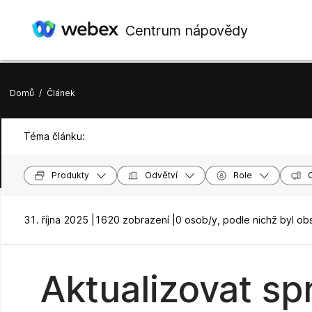
Centrum nápovědy
Domů
/
Článek
Téma článku:
Produkty
Odvětví
Role
31. října 2025 |
1620 zobrazení |
0 osob/y, podle nichž byl ob
Aktualizovat s