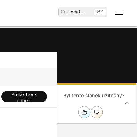
Hledat
...
⌘K
Přihlásit se k
Byl tento článek užitečný?
odběru