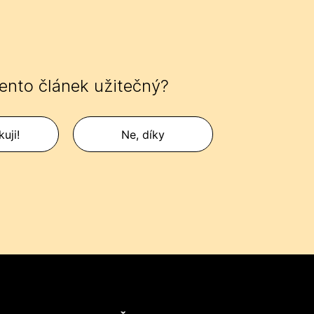
tento článek užitečný?
uji!
Ne, díky